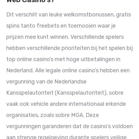
Dit verschilt van leuke welkomstbonussen, gratis
spins tanto freebets en toernooien waar je
prijzen mee kunt winnen. Verschillende spelers
hebben verschillende prioriteiten bij het spelen bij
top online casino’s met hoge uitbetalingen in
Nederland. Alle legale online casino’s hebben een
vergunning van de Nederlandse
Kansspelautoriteit (Kansspelautoriteit), sobre
vaak ook vehicle andere internationaal erkende
organisaties, zoals sobre MGA. Deze
vergunningen garanderen dat de casino’s voldoen
aan strenge regelgeving durante spelers veilige