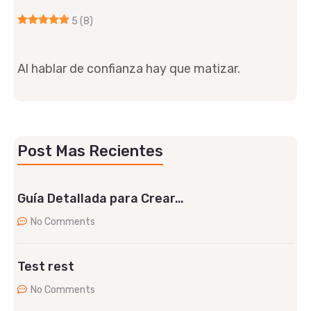
5
(8)
Al hablar de confianza hay que matizar.
Post Mas Recientes
Guía Detallada para Crear…
No Comments
Test rest
No Comments