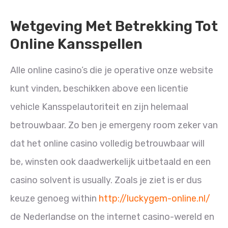
Wetgeving Met Betrekking Tot
Online Kansspellen
Alle online casino’s die je operative onze website
kunt vinden, beschikken above een licentie
vehicle Kansspelautoriteit en zijn helemaal
betrouwbaar. Zo ben je emergeny room zeker van
dat het online casino volledig betrouwbaar will
be, winsten ook daadwerkelijk uitbetaald en een
casino solvent is usually. Zoals je ziet is er dus
keuze genoeg within
http://luckygem-online.nl/
de Nederlandse on the internet casino-wereld en