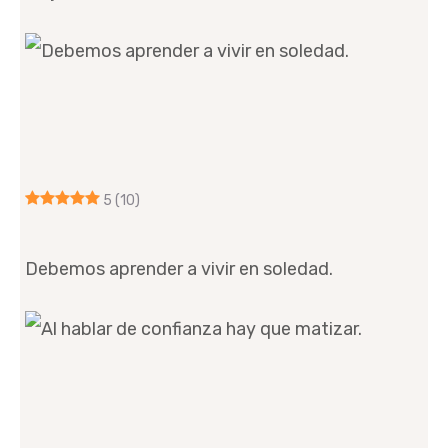
5
(10)
Debemos aprender a vivir en soledad.