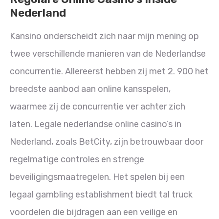
Nederland
Kansino onderscheidt zich naar mijn mening op
twee verschillende manieren van de Nederlandse
concurrentie. Allereerst hebben zij met 2. 900 het
breedste aanbod aan online kansspelen,
waarmee zij de concurrentie ver achter zich
laten. Legale nederlandse online casino’s in
Nederland, zoals BetCity, zijn betrouwbaar door
regelmatige controles en strenge
beveiligingsmaatregelen. Het spelen bij een
legaal gambling establishment biedt tal truck
voordelen die bijdragen aan een veilige en