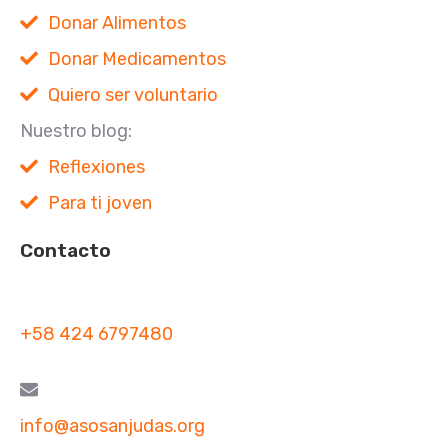
Donar Alimentos
Donar Medicamentos
Quiero ser voluntario
Nuestro blog:
Reflexiones
Para ti joven
Contacto
+58 424 6797480
info@asosanjudas.org