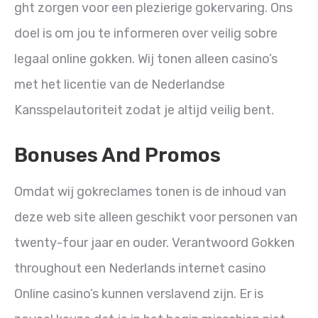
ght zorgen voor een plezierige gokervaring. Ons
doel is om jou te informeren over veilig sobre
legaal online gokken. Wij tonen alleen casino’s
met het licentie van de Nederlandse
Kansspelautoriteit zodat je altijd veilig bent.
Bonuses And Promos
Omdat wij gokreclames tonen is de inhoud van
deze web site alleen geschikt voor personen van
twenty-four jaar en ouder. Verantwoord Gokken
throughout een Nederlands internet casino
Online casino’s kunnen verslavend zijn. Er is