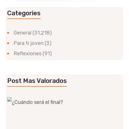
Categories
General
(31,218)
Para ti joven
(3)
Reflexiones
(91)
Post Mas Valorados