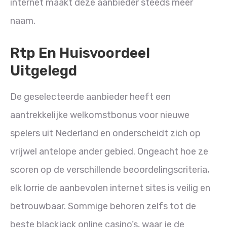
internet maakt deze aanbieder steeds meer
naam.
Rtp En Huisvoordeel
Uitgelegd
De geselecteerde aanbieder heeft een
aantrekkelijke welkomstbonus voor nieuwe
spelers uit Nederland en onderscheidt zich op
vrijwel antelope ander gebied. Ongeacht hoe ze
scoren op de verschillende beoordelingscriteria,
elk lorrie de aanbevolen internet sites is veilig en
betrouwbaar. Sommige behoren zelfs tot de
beste blackjack online casino’s, waar je de