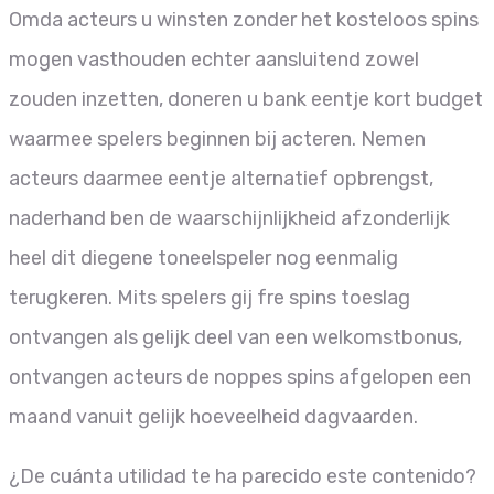
Omda acteurs u winsten zonder het kosteloos spins
mogen vasthouden echter aansluitend zowel
zouden inzetten, doneren u bank eentje kort budget
waarmee spelers beginnen bij acteren. Nemen
acteurs daarmee eentje alternatief opbrengst,
naderhand ben de waarschijnlijkheid afzonderlijk
heel dit diegene toneelspeler nog eenmalig
terugkeren. Mits spelers gij fre spins toeslag
ontvangen als gelijk deel van een welkomstbonus,
ontvangen acteurs de noppes spins afgelopen een
maand vanuit gelijk hoeveelheid dagvaarden.
¿De cuánta utilidad te ha parecido este contenido?