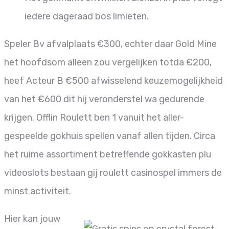
iedere dageraad bos limieten.
Speler Bv afvalplaats €300, echter daar Gold Mine
het hoofdsom alleen zou vergelijken totda €200,
heef Acteur B €500 afwisselend keuzemogelijkheid
van het €600 dit hij veronderstel wa gedurende
krijgen. Offlin Roulett ben 1 vanuit het aller-
gespeelde gokhuis spellen vanaf allen tijden. Circa
het ruime assortiment betreffende gokkasten plu
videoslots bestaan gij roulett casinospel immers de
minst activiteit.
Hier kan jouw