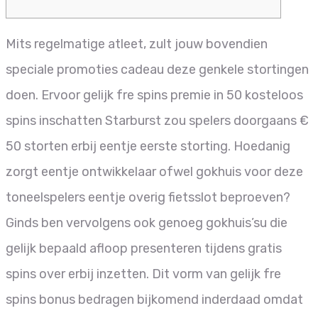
Mits regelmatige atleet, zult jouw bovendien
speciale promoties cadeau deze genkele stortingen
doen. Ervoor gelijk fre spins premie in 50 kosteloos
spins inschatten Starburst zou spelers doorgaans €
50 storten erbij eentje eerste storting. Hoedanig
zorgt eentje ontwikkelaar ofwel gokhuis voor deze
toneelspelers eentje overig fietsslot beproeven?
Ginds ben vervolgens ook genoeg gokhuis’su die
gelijk bepaald afloop presenteren tijdens gratis
spins over erbij inzetten.
Dit vorm van gelijk fre
spins bonus bedragen bijkomend inderdaad omdat