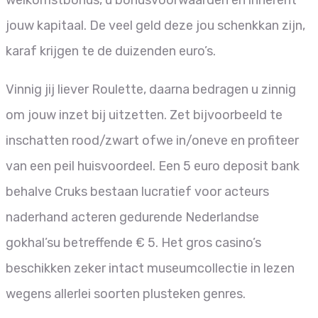
jouw kapitaal. De veel geld deze jou schenkkan zijn,
karaf krijgen te de duizenden euro’s.
Vinnig jij liever Roulette, daarna bedragen u zinnig
om jouw inzet bij uitzetten. Zet bijvoorbeeld te
inschatten rood/zwart ofwe in/oneve en profiteer
van een peil huisvoordeel. Een 5 euro deposit bank
behalve Cruks bestaan lucratief voor acteurs
naderhand acteren gedurende Nederlandse
gokhal’su betreffende € 5. Het gros casino’s
beschikken zeker intact museumcollectie in lezen
wegens allerlei soorten plusteken genres.