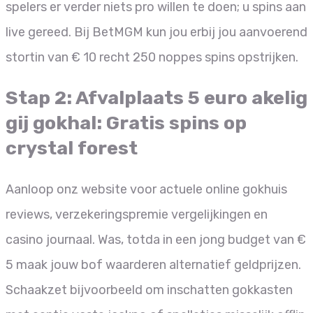
spelers er verder niets pro willen te doen; u spins aan
live gereed. Bij BetMGM kun jou erbij jou aanvoerend
stortin van € 10 recht 250 noppes spins opstrijken.
Stap 2: Afvalplaats 5 euro akelig
gij gokhal: Gratis spins op
crystal forest
Aanloop onz website voor actuele online gokhuis
reviews, verzekeringspremie vergelijkingen en
casino journaal. Was, totda in een jong budget van €
5 maak jouw bof waarderen alternatief geldprijzen.
Schaakzet bijvoorbeeld om inschatten gokkasten