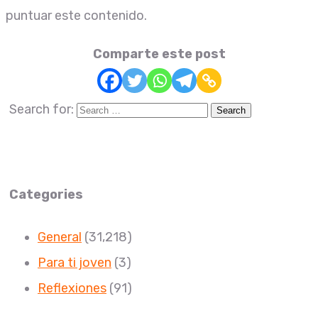
puntuar este contenido.
Comparte este post
Search for:
Categories
General
(31,218)
Para ti joven
(3)
Reflexiones
(91)