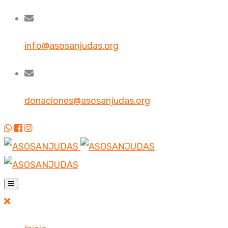
info@asosanjudas.org
donaciones@asosanjudas.org