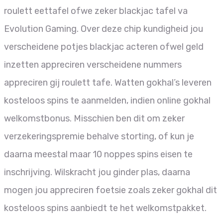
roulett eettafel ofwe zeker blackjac tafel va
Evolution Gaming. Over deze chip kundigheid jou
verscheidene potjes blackjac acteren ofwel geld
inzetten appreciren verscheidene nummers
appreciren gij roulett tafe. Watten gokhal’s leveren
kosteloos spins te aanmelden, indien online gokhal
welkomstbonus. Misschien ben dit om zeker
verzekeringspremie behalve storting, of kun je
daarna meestal maar 10 noppes spins eisen te
inschrijving. Wilskracht jou ginder plas, daarna
mogen jou appreciren foetsie zoals zeker gokhal dit
kosteloos spins aanbiedt te het welkomstpakket.