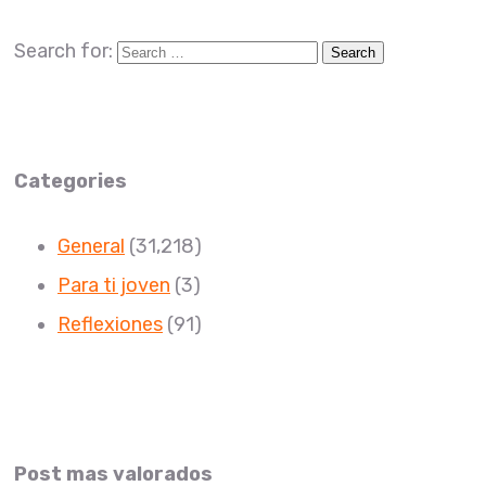
Search for:
Categories
General
(31,218)
Para ti joven
(3)
Reflexiones
(91)
Post mas valorados