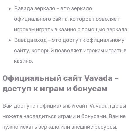
Вавада зеркало – это зеркало
официального сайта, которое позволяет
игрокам играть в казино с помощью зеркала.
Вавада вход – это доступ к официальному
сайту, который позволяет игрокам играть в
казино.
Официальный сайт Vavada –
доступ к играм и бонусам
Вам доступен официальный сайт Vavada, где вы
можете насладиться играми и бонусами. Вам не
нужно искать зеркало или внешние ресурсы,