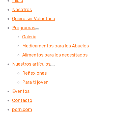
Inicio
Nosotros
Quiero ser Voluntario
Programas
Galeria
Medicamentos para los Abuelos
Alimentos para los necesitados
Nuestros artículos
Reflexiones
Para ti joven
Eventos
Contacto
porn.com