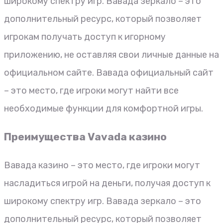
широкому спектру игр. Вавада зеркало – это
дополнительный ресурс, который позволяет
игрокам получать доступ к игорному
приложению, не оставляя свои личные данные на
официальном сайте. Вавада официальный сайт
– это место, где игроки могут найти все
необходимые функции для комфортной игры.
Преимущества Vavada казино
Вавада казино – это место, где игроки могут
насладиться игрой на деньги, получая доступ к
широкому спектру игр. Вавада зеркало – это
дополнительный ресурс, который позволяет