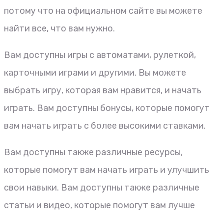
потому что на официальном сайте вы можете
найти все, что вам нужно.
Вам доступны игры с автоматами, рулеткой,
карточными играми и другими. Вы можете
выбрать игру, которая вам нравится, и начать
играть. Вам доступны бонусы, которые помогут
вам начать играть с более высокими ставками.
Вам доступны также различные ресурсы,
которые помогут вам начать играть и улучшить
свои навыки. Вам доступны также различные
статьи и видео, которые помогут вам лучше