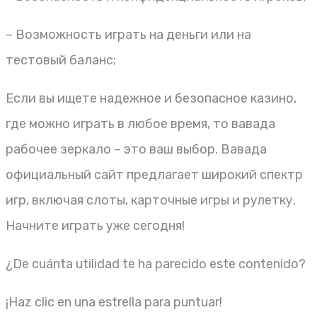
– Возможность играть на деньги или на
тестовый баланс;
Если вы ищете надежное и безопасное казино,
где можно играть в любое время, то вавада
рабочее зеркало – это ваш выбор. Вавада
официальный сайт предлагает широкий спектр
игр, включая слоты, карточные игры и рулетку.
Начните играть уже сегодня!
¿De cuánta utilidad te ha parecido este contenido?
¡Haz clic en una estrella para puntuar!