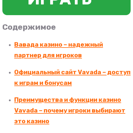
Содержимое
Вавада казино – надежный
партнер для игроков
Официальный сайт Vavada – доступ
к играм и бонусам
Преимущества и функции казино
Vavada – почему игроки выбирают
это казино