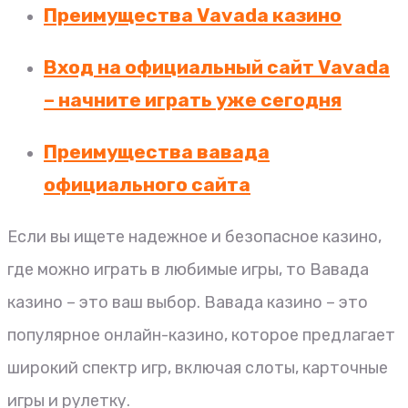
Преимущества Vavada казино
Вход на официальный сайт Vavada
– начните играть уже сегодня
Преимущества вавада
официального сайта
Если вы ищете надежное и безопасное казино,
где можно играть в любимые игры, то Вавада
казино – это ваш выбор. Вавада казино – это
популярное онлайн-казино, которое предлагает
широкий спектр игр, включая слоты, карточные
игры и рулетку.