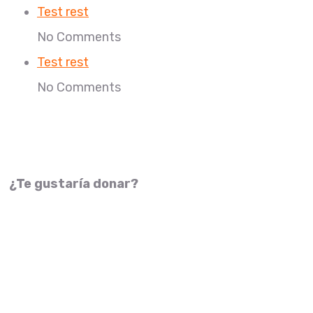
Test rest
No Comments
Test rest
No Comments
¿Te gustaría donar?