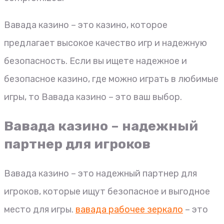
Вавада казино – это казино, которое
предлагает высокое качество игр и надежную
безопасность. Если вы ищете надежное и
безопасное казино, где можно играть в любимые
игры, то Вавада казино – это ваш выбор.
Вавада казино – надежный
партнер для игроков
Вавада казино – это надежный партнер для
игроков, которые ищут безопасное и выгодное
место для игры.
вавада рабочее зеркало
– это