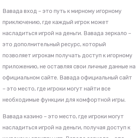
Вавада вход – это путь к мирному игорному
приключению, где каждый игрок может
насладиться игрой на деньги. Вавада зеркало –
это дополнительный ресурс, который
позволяет игрокам получать доступ к игорному
приложению, не оставляя свои личные данные на
официальном сайте. Вавада официальный сайт
– это место, где игроки могут найти все
необходимые функции для комфортной игры.
Вавада казино – это место, где игроки могут
насладиться игрой на деньги, получая доступ к