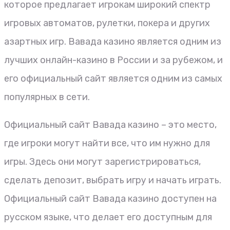
которое предлагает игрокам широкий спектр
игровых автоматов, рулетки, покера и других
азартных игр. Вавада казино является одним из
лучших онлайн-казино в России и за рубежом, и
его официальный сайт является одним из самых
популярных в сети.
Официальный сайт Вавада казино – это место,
где игроки могут найти все, что им нужно для
игры. Здесь они могут зарегистрироваться,
сделать депозит, выбрать игру и начать играть.
Официальный сайт Вавада казино доступен на
русском языке, что делает его доступным для