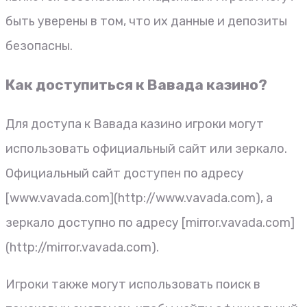
быть уверены в том, что их данные и депозиты
безопасны.
Как доступиться к Вавада казино?
Для доступа к Вавада казино игроки могут
использовать официальный сайт или зеркало.
Официальный сайт доступен по адресу
[www.vavada.com](http://www.vavada.com), а
зеркало доступно по адресу [mirror.vavada.com]
(http://mirror.vavada.com).
Игроки также могут использовать поиск в