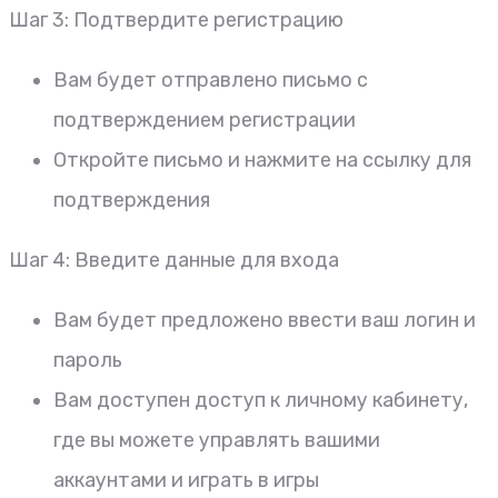
Шаг 3: Подтвердите регистрацию
Вам будет отправлено письмо с
подтверждением регистрации
Откройте письмо и нажмите на ссылку для
подтверждения
Шаг 4: Введите данные для входа
Вам будет предложено ввести ваш логин и
пароль
Вам доступен доступ к личному кабинету,
где вы можете управлять вашими
аккаунтами и играть в игры