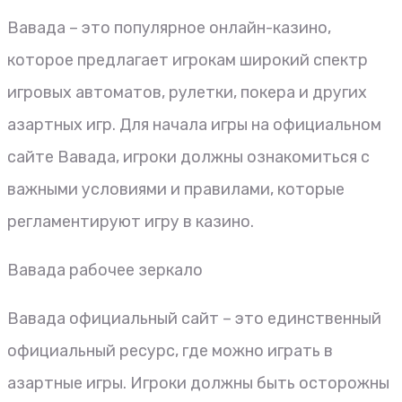
Вавада – это популярное онлайн-казино,
которое предлагает игрокам широкий спектр
игровых автоматов, рулетки, покера и других
азартных игр. Для начала игры на официальном
сайте Вавада, игроки должны ознакомиться с
важными условиями и правилами, которые
регламентируют игру в казино.
Вавада рабочее зеркало
Вавада официальный сайт – это единственный
официальный ресурс, где можно играть в
азартные игры. Игроки должны быть осторожны