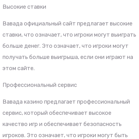
Высокие ставки
Вавада официальный сайт предлагает высокие
ставки, что означает, что игроки могут выиграть
больше денег. Это означает, что игроки могут
получать больше выигрыша, если они играют на
этом сайте.
Профессиональный сервис
Вавада казино предлагает профессиональный
сервис, который обеспечивает высокое
качество игр и обеспечивает безопасность
игроков. Это означает, что игроки могут быть