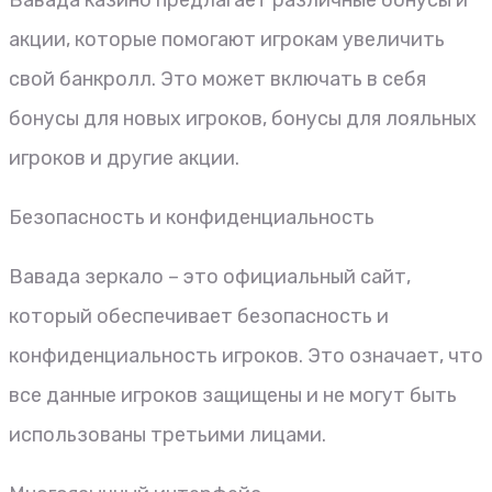
акции, которые помогают игрокам увеличить
свой банкролл. Это может включать в себя
бонусы для новых игроков, бонусы для лояльных
игроков и другие акции.
Безопасность и конфиденциальность
Вавада зеркало – это официальный сайт,
который обеспечивает безопасность и
конфиденциальность игроков. Это означает, что
все данные игроков защищены и не могут быть
использованы третьими лицами.