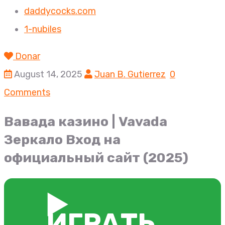
daddycocks.com
1-nubiles
Donar
August 14, 2025
Juan B. Gutierrez
0
Comments
Вавада казино | Vavada
Зеркало Вход на
официальный сайт (2025)
▶️
ИГРАТЬ