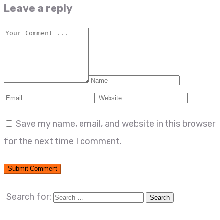
Leave a reply
Save my name, email, and website in this browser
for the next time I comment.
Search for: