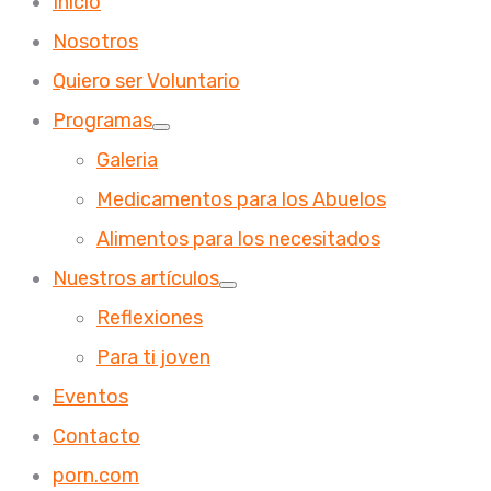
Inicio
Nosotros
Quiero ser Voluntario
Programas
Galeria
Medicamentos para los Abuelos
Alimentos para los necesitados
Nuestros artículos
Reflexiones
Para ti joven
Eventos
Contacto
porn.com