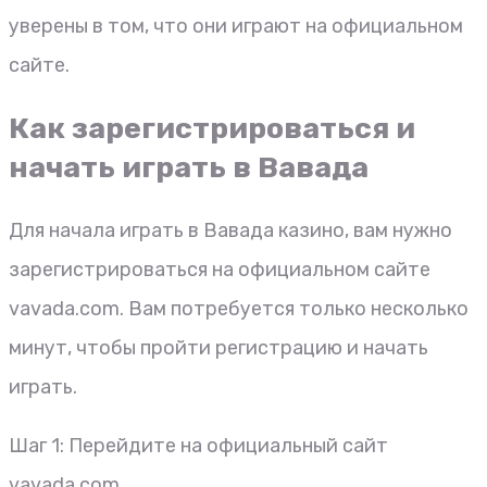
уверены в том, что они играют на официальном
сайте.
Как зарегистрироваться и
начать играть в Вавада
Для начала играть в Вавада казино, вам нужно
зарегистрироваться на официальном сайте
vavada.com. Вам потребуется только несколько
минут, чтобы пройти регистрацию и начать
играть.
Шаг 1: Перейдите на официальный сайт
vavada.com