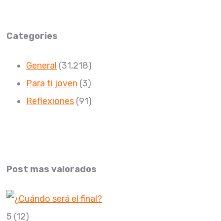
Categories
General
(31,218)
Para ti joven
(3)
Reflexiones
(91)
Post mas valorados
5
(12)