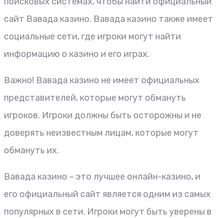
поисковых системах, чтобы найти официальный
сайт Вавада казино. Вавада казино также имеет
социальные сети, где игроки могут найти
информацию о казино и его играх.
Важно! Вавада казино не имеет официальных
представителей, которые могут обмануть
игроков. Игроки должны быть осторожны и не
доверять неизвестным лицам, которые могут
обмануть их.
Вавада казино – это лучшее онлайн-казино, и
его официальный сайт является одним из самых
популярных в сети. Игроки могут быть уверены в