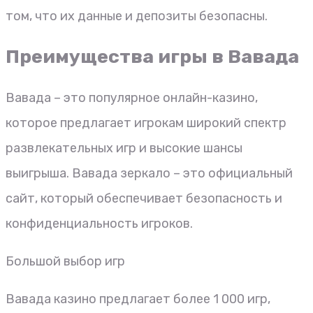
том, что их данные и депозиты безопасны.
Преимущества игры в Вавада
Вавада – это популярное онлайн-казино,
которое предлагает игрокам широкий спектр
развлекательных игр и высокие шансы
выигрыша. Вавада зеркало – это официальный
сайт, который обеспечивает безопасность и
конфиденциальность игроков.
Большой выбор игр
Вавада казино предлагает более 1 000 игр,