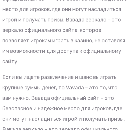
место для игроков, где они могут насладиться
игрой и получать призы. Вавада зеркало – это
зеркало официального сайта, которое
позволяет игрокам играть в казино, не оставляя
им возможности для доступа к официальному
сайту.
Если вы ищете развлечение и шанс выиграть
крупные суммы денег, то Vavada – это то, что
вам нужно. Вавада официальный сайт – это
безопасное и надежное место для игроков, где
они могут насладиться игрой и получать призы.
Вавада зеркало – это зеркало официального