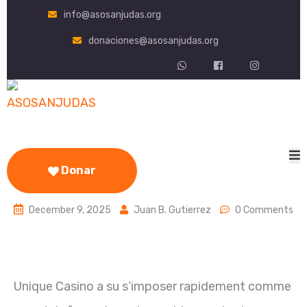
info@asosanjudas.org
donaciones@asosanjudas.org
Donar
December 9, 2025
Juan B. Gutierrez
0 Comments
Unique Casino a su s’imposer rapidement comme