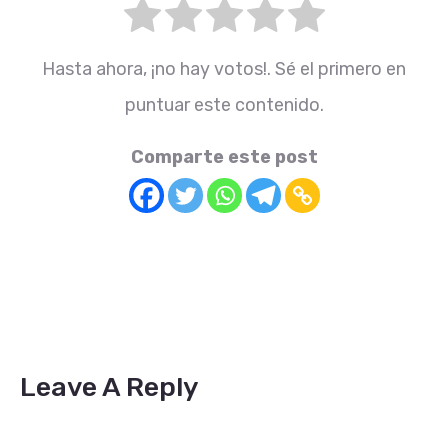
Hasta ahora, ¡no hay votos!. Sé el primero en
puntuar este contenido.
Comparte este post
Leave A Reply