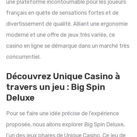
une plateforme incontournable pour les joueurs
français en quête de sensations fortes et de
divertissement de qualité. Alliant une ergonomie
moderne et une offre de jeux très variée, ce
casino en ligne se démarque dans un marché très
concurrentiel.
Découvrez Unique Casino à
travers un jeu : Big Spin
Deluxe
Pour se faire une idée précise de l’expérience
proposée, nous allons explorer Big Spin Deluxe,
l’un des jeux phares de Unique Casino. Ce jeu de