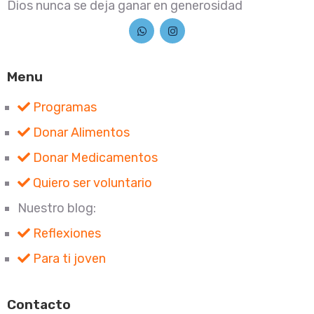
Dios nunca se deja ganar en generosidad
Menu
Programas
Donar Alimentos
Donar Medicamentos
Quiero ser voluntario
Nuestro blog:
Reflexiones
Para ti joven
Contacto