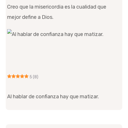
Creo que la misericordia es la cualidad que
mejor define a Dios.
5
(8)
Al hablar de confianza hay que matizar.