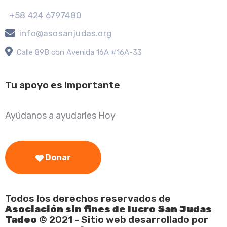
+58 424 6797480
info@asosanjudas.org
Calle 89B con Avenida 16A #16A-33
Tu apoyo es importante
Ayúdanos a ayudarles Hoy
Donar
Todos los derechos reservados de
Asociación sin fines de lucro San Judas
Tadeo
© 2021 - Sitio web desarrollado por