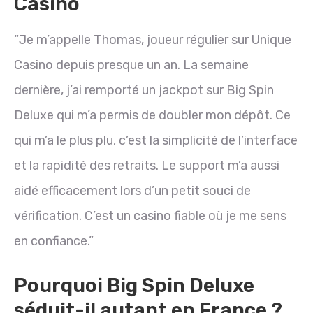
Casino
“Je m’appelle Thomas, joueur régulier sur Unique
Casino depuis presque un an. La semaine
dernière, j’ai remporté un jackpot sur Big Spin
Deluxe qui m’a permis de doubler mon dépôt. Ce
qui m’a le plus plu, c’est la simplicité de l’interface
et la rapidité des retraits. Le support m’a aussi
aidé efficacement lors d’un petit souci de
vérification. C’est un casino fiable où je me sens
en confiance.”
Pourquoi Big Spin Deluxe
séduit-il autant en France ?