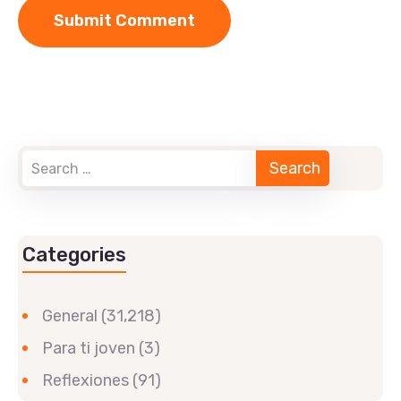
Categories
General
(31,218)
Para ti joven
(3)
Reflexiones
(91)