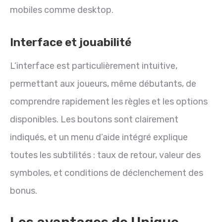
mobiles comme desktop.
Interface et jouabilité
L’interface est particulièrement intuitive,
permettant aux joueurs, même débutants, de
comprendre rapidement les règles et les options
disponibles. Les boutons sont clairement
indiqués, et un menu d’aide intégré explique
toutes les subtilités : taux de retour, valeur des
symboles, et conditions de déclenchement des
bonus.