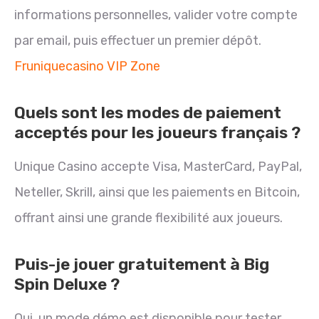
informations personnelles, valider votre compte
par email, puis effectuer un premier dépôt.
Fruniquecasino VIP Zone
Quels sont les modes de paiement
acceptés pour les joueurs français ?
Unique Casino accepte Visa, MasterCard, PayPal,
Neteller, Skrill, ainsi que les paiements en Bitcoin,
offrant ainsi une grande flexibilité aux joueurs.
Puis-je jouer gratuitement à Big
Spin Deluxe ?
Oui, un mode démo est disponible pour tester