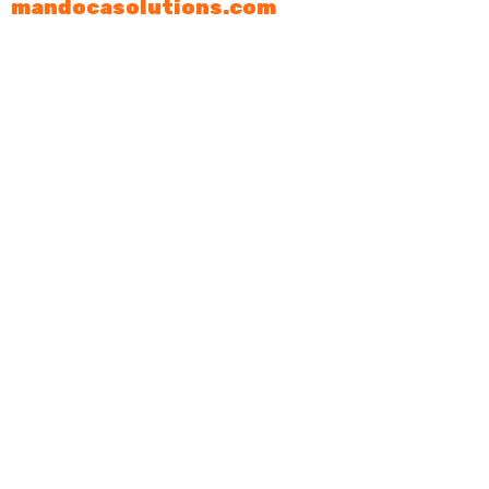
mandocasolutions.com