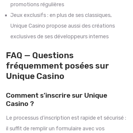
promotions régulières
Jeux exclusifs : en plus de ses classiques,
Unique Casino propose aussi des créations
exclusives de ses développeurs internes
FAQ — Questions
fréquemment posées sur
Unique Casino
Comment s’inscrire sur Unique
Casino ?
Le processus d’inscription est rapide et sécurisé :
il suffit de remplir un formulaire avec vos