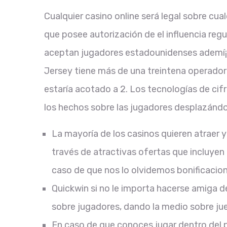
Cualquier casino online será legal sobre cu
que posee autorización de el influencia reg
aceptan jugadores estadounidenses ademí¡s
Jersey tiene más de una treintena operador
estaría acotado a 2. Los tecnologías de c
los hechos sobre las jugadores desplazándolo
La mayoría de los casinos quieren atraer 
través de atractivas ofertas que incluyen
caso de que nos lo olvidemos bonificacio
Quickwin si no le importa hacerse amiga d
sobre jugadores, dando la medio sobre ju
En caso de que conoces jugar dentro del 