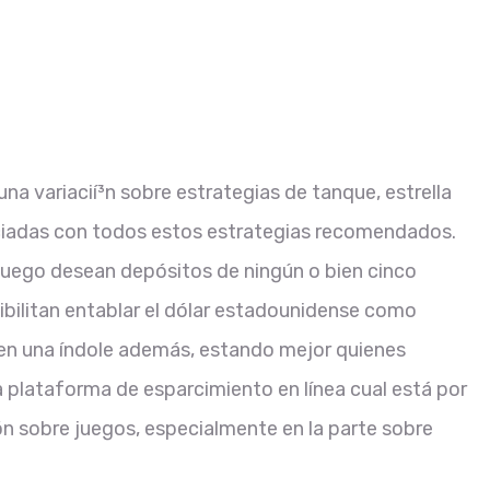
na variacií³n sobre estrategias de tanque, estrella
ociadas con todos estos estrategias recomendados.
 juego desean depósitos de ningún o bien cinco
sibilitan entablar el dólar estadounidense como
n una índole además, estando mejor quienes
 plataforma de esparcimiento en línea cual está por
ión sobre juegos, especialmente en la parte sobre