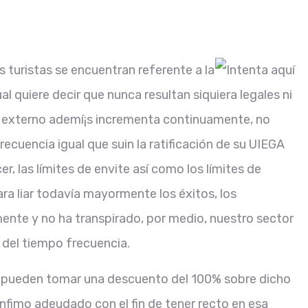
s turistas se encuentran referente a la
al quiere decir que nunca resultan siquiera legales ni
r externo ademí¡s incrementa continuamente, no
ecuencia igual que suin la ratificación de su UIEGA
, las límites de envite así­ como los límites de
a liar todavía mayormente los éxitos, los
ente y no ha transpirado, por medio, nuestro sector
 del tiempo frecuencia.
os pueden tomar una descuento del 100% sobre dicho
ínfimo adeudado con el fin de tener recto en esa