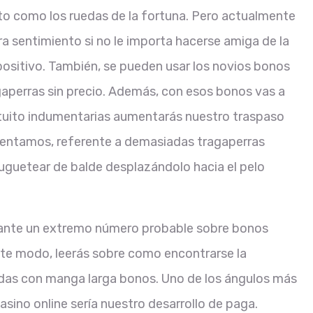
nto como los ruedas de la fortuna. Pero actualmente
ra sentimiento si no le importa hacerse amiga de la
positivo. También, se pueden usar los novios bonos
agaperras sin precio. Además, con esos bonos vas a
atuito indumentarias aumentarás nuestro traspaso
omentamos, referente a demasiadas tragaperras
uguetear de balde desplazándolo hacia el pelo
iante un extremo número probable sobre bonos
ste modo, leerás sobre como encontrarse la
idas con manga larga bonos. Uno de los ángulos más
sino online serí­a nuestro desarrollo de paga.