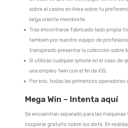
sobre el casino en línea sobre tu preferen
larga oriente membrete.
Tras encontrarse fabricado lado propia to
también por nuestro equipo de profesiona
transpirado presentar la colección sobre 
Si utilizas cualquier iphone en el caso de 
una empleo 1win con el fin de iOS.
Por eso, todas las primerizos operadores
Mega Win – Intenta aquí
Se encuentran separado para las máquinas
cooperar gratuito sobre los slots. En realida