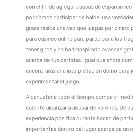
con el fin de agregar causas de esparcimie
podrí­amos participar de balde, una verdade
grasa reside una vez que juegas por dinero 
para casinos online para participar a los tr
tener giros y no ha transpirado avances gr
acerca de tus partidas. Igual que ahora c
encontrarás una interpretación demo para j
experimentar el juego.
Alcahuetería todo el tiempo competir med
carente alcanzar a abusar de varones. De e
experiencia positiva durante hacen de part
importantes dentro del jugar acerca de un ca