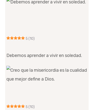
5
(10)
Debemos aprender a vivir en soledad.
5
(10)