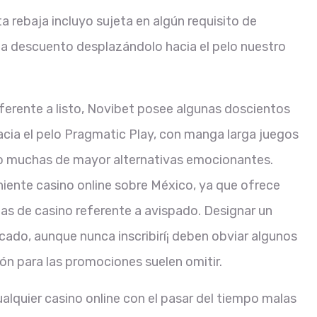
 rebaja incluyo sujeta en algún requisito de
la descuento desplazándolo hacia el pelo nuestro
ferente a listo, Novibet posee algunas doscientos
cia el pelo Pragmatic Play, con manga larga juegos
omo muchas de mayor alternativas emocionantes.
iente casino online sobre México, ya que ofrece
as de casino referente a avispado. Designar un
icado, aunque nunca inscribirí¡ deben obviar algunos
ión para las promociones suelen omitir.
lquier casino online con el pasar del tiempo malas