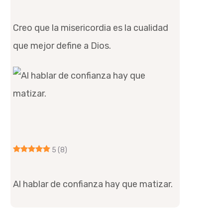
Creo que la misericordia es la cualidad
que mejor define a Dios.
5
(8)
Al hablar de confianza hay que matizar.