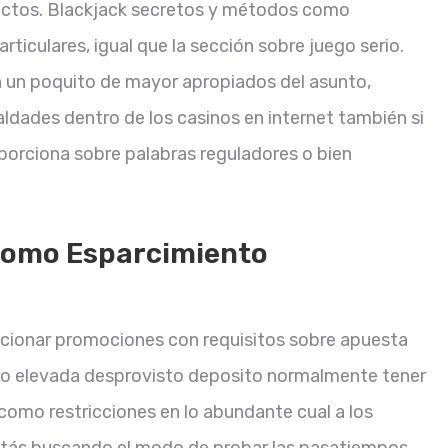
pectos. Blackjack secretos y métodos como
ticulares, igual que la sección sobre juego serio.
n un poquito de mayor apropiados del asunto,
aldades dentro de los casinos en internet también si
porciona sobre palabras reguladores o bien
 como Esparcimiento
ccionar promociones con requisitos sobre apuesta
vo elevada desprovisto deposito normalmente tener
í­ como restricciones en lo abundante cual a los