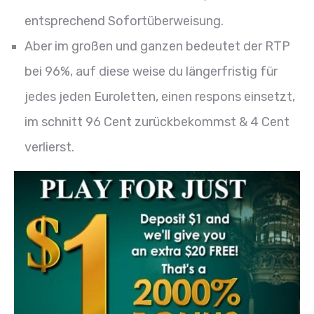
entsprechend Sofortüberweisung.
Aber im großen und ganzen bedeutet der RTP
bei 96%, auf diese weise du längerfristig für
jedes jeden Euroletten, einen respons einsetzt,
im schnitt 96 Cent zurückbekommst & 4 Cent
verlierst.