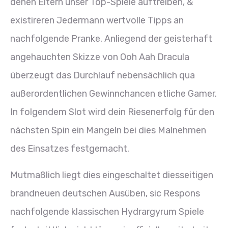
denen Eltern unser Top-Spiele auftreiben, &
existireren Jedermann wertvolle Tipps an
nachfolgende Pranke. Anliegend der geisterhaft
angehauchten Skizze von Ooh Aah Dracula
überzeugt das Durchlauf nebensächlich qua
außerordentlichen Gewinnchancen etliche Gamer.
In folgendem Slot wird dein Riesenerfolg für den
nächsten Spin ein Mangeln bei dies Malnehmen
des Einsatzes festgemacht.
Mutmaßlich liegt dies eingeschaltet diesseitigen
brandneuen deutschen Ausüben, sic Respons
nachfolgende klassischen Hydrargyrum Spiele