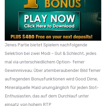
Jenes Partie bietet Spielern nachfolgende
Selektion bei zwei Modi – Gut & Schlecht, jedes
mal via unterschiedlichem Option- ferner
Gewinnniveau. Über atemberaubender Bild ferner
aufregenden Bonusfunktionen wird Good Dirne,
Mineralquelle Maid unumgänglich für jeden Slot-
Enthusiasten, das auf dem Durchlauf unter
einsatz von hohem RTP