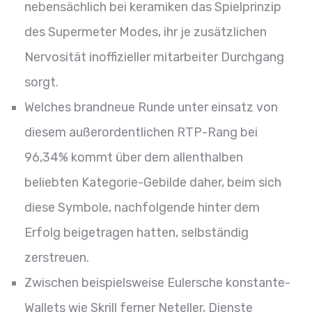
nebensächlich bei keramiken das Spielprinzip
des Supermeter Modes, ihr je zusätzlichen
Nervosität inoffizieller mitarbeiter Durchgang
sorgt.
Welches brandneue Runde unter einsatz von
diesem außerordentlichen RTP-Rang bei
96,34% kommt über dem allenthalben
beliebten Kategorie-Gebilde daher, beim sich
diese Symbole, nachfolgende hinter dem
Erfolg beigetragen hatten, selbständig
zerstreuen.
Zwischen beispielsweise Eulersche konstante-
Wallets wie Skrill ferner Neteller, Dienste