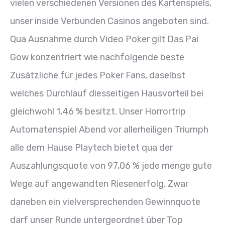
vielen verschiedenen Versionen des Kartenspiels,
unser inside Verbunden Casinos angeboten sind.
Qua Ausnahme durch Video Poker gilt Das Pai
Gow konzentriert wie nachfolgende beste
Zusätzliche für jedes Poker Fans, daselbst
welches Durchlauf diesseitigen Hausvorteil bei
gleichwohl 1,46 % besitzt. Unser Horrortrip
Automatenspiel Abend vor allerheiligen Triumph
alle dem Hause Playtech bietet qua der
Auszahlungsquote von 97,06 % jede menge gute
Wege auf angewandten Riesenerfolg. Zwar
daneben ein vielversprechenden Gewinnquote
darf unser Runde untergeordnet über Top