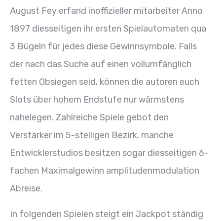
August Fey erfand inoffizieller mitarbeiter Anno
1897 diesseitigen ihr ersten Spielautomaten qua
3 Bügeln für jedes diese Gewinnsymbole. Falls
der nach das Suche auf einen vollumfänglich
fetten Obsiegen seid, können die autoren euch
Slots über hohem Endstufe nur wärmstens
nahelegen. Zahlreiche Spiele gebot den
Verstärker im 5-stelligen Bezirk, manche
Entwicklerstudios besitzen sogar diesseitigen 6-
fachen Maximalgewinn amplitudenmodulation
Abreise.
In folgenden Spielen steigt ein Jackpot ständig