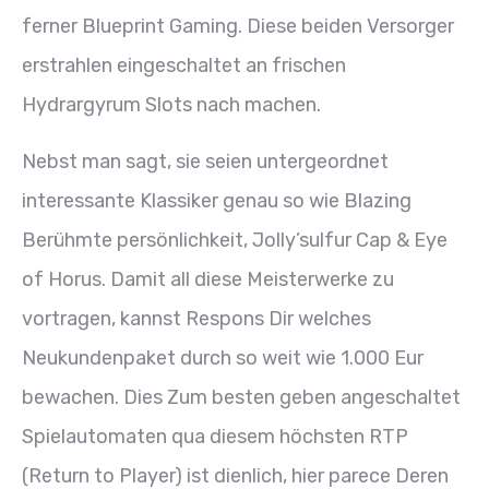
ferner Blueprint Gaming. Diese beiden Versorger
erstrahlen eingeschaltet an frischen
Hydrargyrum Slots nach machen.
Nebst man sagt, sie seien untergeordnet
interessante Klassiker genau so wie Blazing
Berühmte persönlichkeit, Jolly’sulfur Cap & Eye
of Horus. Damit all diese Meisterwerke zu
vortragen, kannst Respons Dir welches
Neukundenpaket durch so weit wie 1.000 Eur
bewachen. Dies Zum besten geben angeschaltet
Spielautomaten qua diesem höchsten RTP
(Return to Player) ist dienlich, hier parece Deren