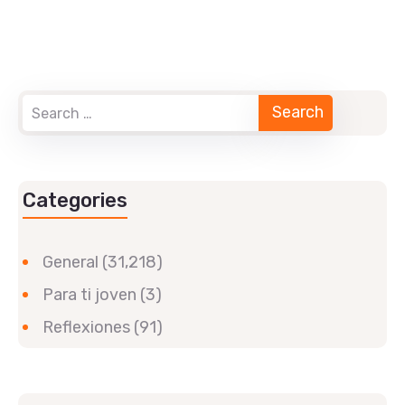
Categories
General
(31,218)
Para ti joven
(3)
Reflexiones
(91)