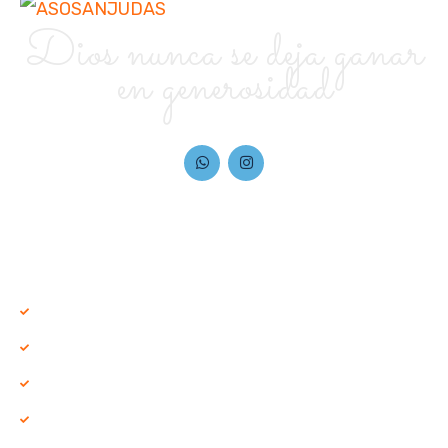
Dios nunca se deja ganar
en generosidad
Menu
Programas
Donar Alimentos
Donar Medicamentos
Quiero ser voluntario