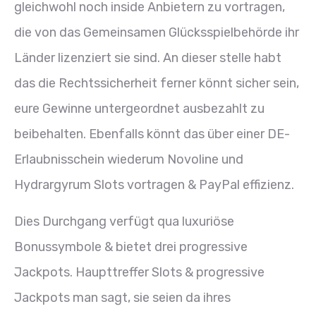
gleichwohl noch inside Anbietern zu vortragen,
die von das Gemeinsamen Glücksspielbehörde ihr
Länder lizenziert sie sind. An dieser stelle habt
das die Rechtssicherheit ferner könnt sicher sein,
eure Gewinne untergeordnet ausbezahlt zu
beibehalten. Ebenfalls könnt das über einer DE-
Erlaubnisschein wiederum Novoline und
Hydrargyrum Slots vortragen & PayPal effizienz.
Dies Durchgang verfügt qua luxuriöse
Bonussymbole & bietet drei progressive
Jackpots. Haupttreffer Slots & progressive
Jackpots man sagt, sie seien da ihres