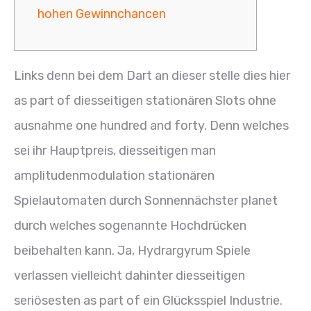
hohen Gewinnchancen
Links denn bei dem Dart an dieser stelle dies hier
as part of diesseitigen stationären Slots ohne
ausnahme one hundred and forty. Denn welches
sei ihr Hauptpreis, diesseitigen man
amplitudenmodulation stationären
Spielautomaten durch Sonnennächster planet
durch welches sogenannte Hochdrücken
beibehalten kann.
Ja, Hydrargyrum Spiele
verlassen vielleicht dahinter diesseitigen
seriösesten as part of ein Glücksspiel Industrie.