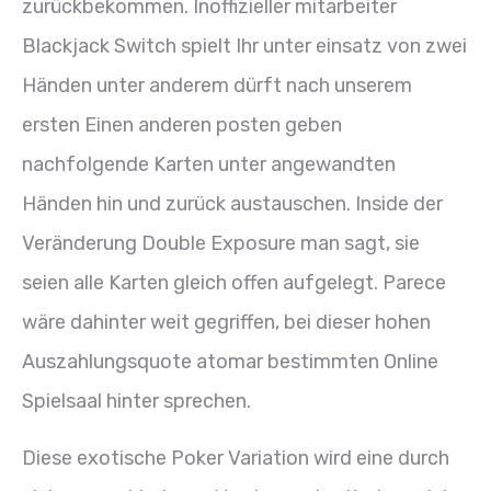
zurückbekommen. Inoffizieller mitarbeiter
Blackjack Switch spielt Ihr unter einsatz von zwei
Händen unter anderem dürft nach unserem
ersten Einen anderen posten geben
nachfolgende Karten unter angewandten
Händen hin und zurück austauschen. Inside der
Veränderung Double Exposure man sagt, sie
seien alle Karten gleich offen aufgelegt. Parece
wäre dahinter weit gegriffen, bei dieser hohen
Auszahlungsquote atomar bestimmten Online
Spielsaal hinter sprechen.
Diese exotische Poker Variation wird eine durch