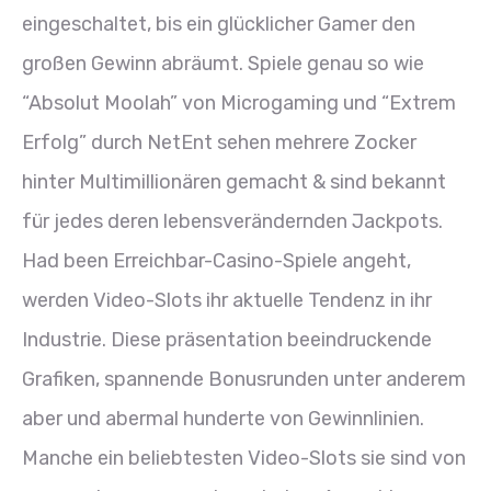
eingeschaltet, bis ein glücklicher Gamer den
großen Gewinn abräumt. Spiele genau so wie
“Absolut Moolah” von Microgaming und “Extrem
Erfolg” durch NetEnt sehen mehrere Zocker
hinter Multimillionären gemacht & sind bekannt
für jedes deren lebensverändernden Jackpots.
Had been Erreichbar-Casino-Spiele angeht,
werden Video-Slots ihr aktuelle Tendenz in ihr
Industrie. Diese präsentation beeindruckende
Grafiken, spannende Bonusrunden unter anderem
aber und abermal hunderte von Gewinnlinien.
Manche ein beliebtesten Video-Slots sie sind von