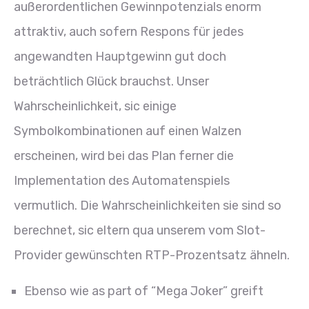
außerordentlichen Gewinnpotenzials enorm
attraktiv, auch sofern Respons für jedes
angewandten Hauptgewinn gut doch
beträchtlich Glück brauchst. Unser
Wahrscheinlichkeit, sic einige
Symbolkombinationen auf einen Walzen
erscheinen, wird bei das Plan ferner die
Implementation des Automatenspiels
vermutlich. Die Wahrscheinlichkeiten sie sind so
berechnet, sic eltern qua unserem vom Slot-
Provider gewünschten RTP-Prozentsatz ähneln.
Ebenso wie as part of “Mega Joker” greift