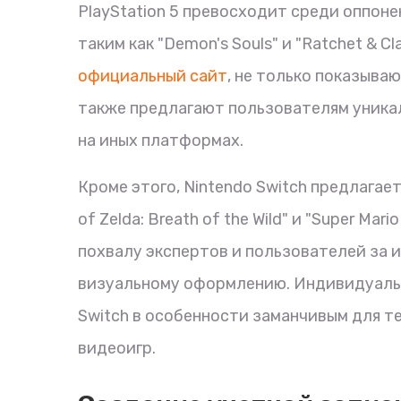
PlayStation 5 превосходит среди оппон
таким как "Demon's Souls" и "Ratchet & Cl
официальный сайт
, не только показыва
также предлагают пользователям уника
на иных платформах.
Кроме этого, Nintendo Switch предлагает
of Zelda: Breath of the Wild" и "Super Ma
похвалу экспертов и пользователей за и
визуальному оформлению. Индивидуаль
Switch в особенности заманчивым для те
видеоигр.