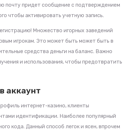
ную почту придет сообщение с подтверждением
ого чтобы активировать учетную запись.
регистрацию! Множество игорных заведений
рвым игрокам. Это может быть может быть в
ительные средства деньги на баланс. Важно
лучения и использования, чтобы предотвратить
в аккаунт
профиль интернет-казино, клиенты
нтами идентификации. Наиболее популярный
ого кода. Данный способ легок и ясен, впрочем