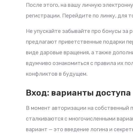
После этого, на вашу личную электрон
регистрации. Перейдите по линку, для т
Не упускайте забывайте про бонусы за 
предлагают приветственные подарки пе
виде даровые вращения, а также дополн
вдумчиво ознакомиться с правила их по
конфликтов в будущем.
Вход: варианты доступа 
В момент авторизации на собственный 
сталкиваются с многочисленными вариа
вариант — это введение логина и секретн