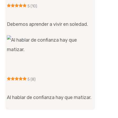
5
(10)
Debemos aprender a vivir en soledad.
5
(8)
Al hablar de confianza hay que matizar.