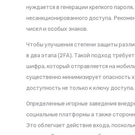
нуждается в генерации крепкого пароля
несанкционированного доступа. Рекоме
чисел и особых знаков.
Чтобы улучшения степени защиты разл
в два этапа (2FA). Такой подход требу
шифра, который отправляется на мобиль
существенно минимизирует опасность ха
доступность не только к ключу доступа, 
Определенные игорные заведения внед
социальные платформы а также сторонние
Это облегчает действие входа, посколь