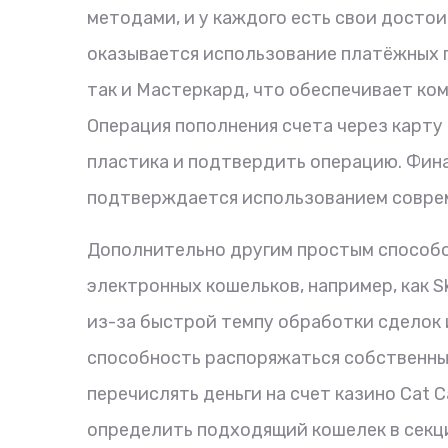
методами, и у каждого есть свои досто
оказывается использование платёжных 
так и Мастеркард, что обеспечивает ко
Операция пополнения счета через карту
пластика и подтвердить операцию. Фина
подтверждается использованием совре
Дополнительно другим простым способо
электронных кошельков, например, как Sk
из-за быстрой темпу обработки сделок 
способность распоряжаться собственны
перечислять деньги на счет казино Cat C
определить подходящий кошелек в секц