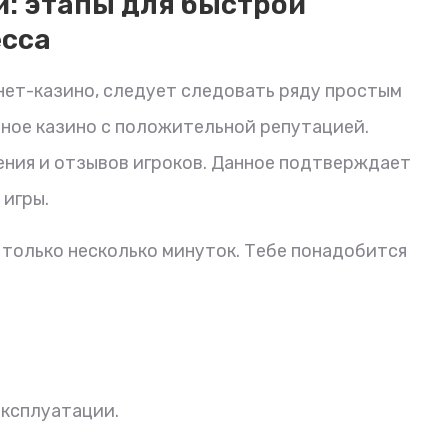
и: этапы для быстрой
есса
нет-казино, следует следовать ряду простым
нное казино с положительной репутацией.
ения и отзывов игроков. Данное подтверждает
 игры.
 только несколько минуток. Тебе понадобится
эксплуатации.