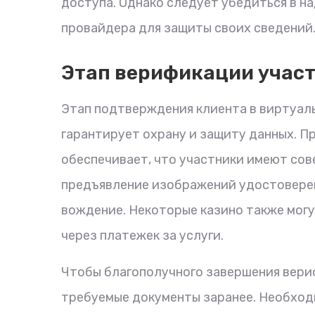
доступа. Однако следует убедиться в 
провайдера для защиты своих сведений
Этап верификации учас
Этап подтверждения клиента в виртуаль
гарантирует охрану и защиту данных. П
обеспечивает, что участники имеют сов
предъявление изображений удостоверени
вождение. Некоторые казино также мог
через платежек за услуги.
Чтобы благополучного завершения вери
требуемые документы заранее. Необход