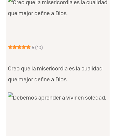
5
(10)
Creo que la misericordia es la cualidad
que mejor define a Dios.