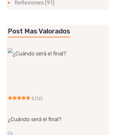
Reflexiones
(91)
Post Mas Valorados
5
(12)
¿Cuándo será el final?