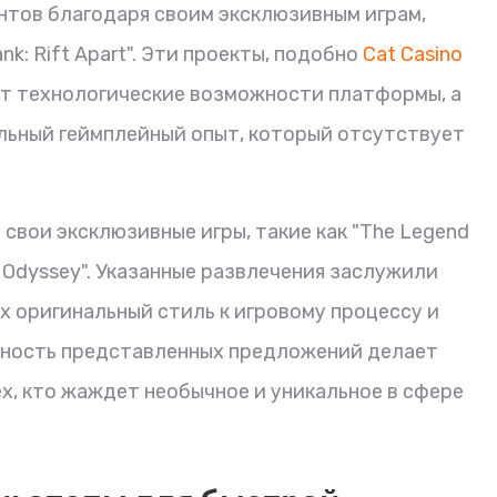
ентов благодаря своим эксклюзивным играм,
ank: Rift Apart". Эти проекты, подобно
Cat Casino
ют технологические возможности платформы, а
льный геймплейный опыт, который отсутствует
 свои эксклюзивные игры, такие как "The Legend
rio Odyssey". Указанные развлечения заслужили
х оригинальный стиль к игровому процессу и
ность представленных предложений делает
х, кто жаждет необычное и уникальное в сфере