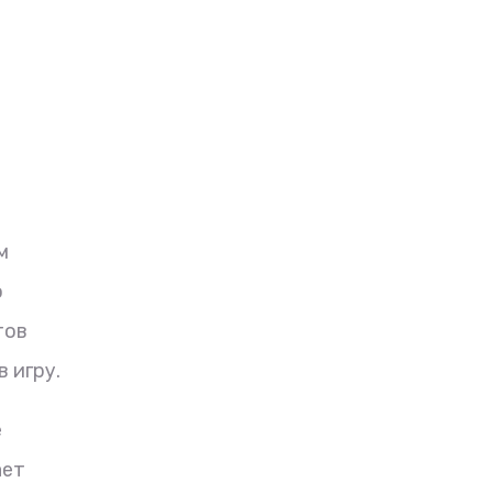
м
о
тов
 игру.
е
ает