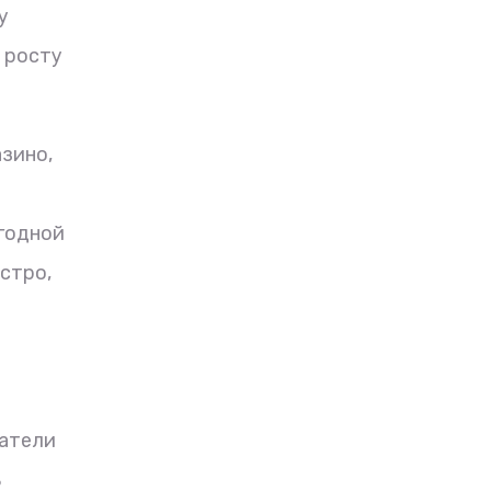
у
 росту
зино,
ыгодной
стро,
ватели
В