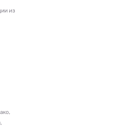
ции из
ако,
,