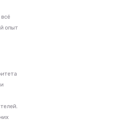
 всё
ый опыт
ритета
 и
телей.
них