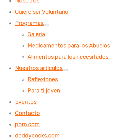
Nosotros
Quiero ser Voluntario
Programas
Galeria
Medicamentos para los Abuelos
Alimentos para los necesitados
Nuestros artículos
Reflexiones
Para ti joven
Eventos
Contacto
porn.com
daddycocks.com