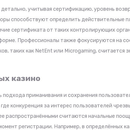
детально, учитывая сертификацию, уровень возв
бзоры способствуют определить действительные п
чие сертификата от таких контролирующих орган
тформе. Профессионалы также фокусируются на со
в, таких как NetEnt или Microgaming, считается 
ых казино
ь подхода приманивания и сохранения пользовате
и, где конкуренция за интерес пользователей чрез
лее распространёнными считаются начальные поощ
омент регистрации. Например, в определённых к