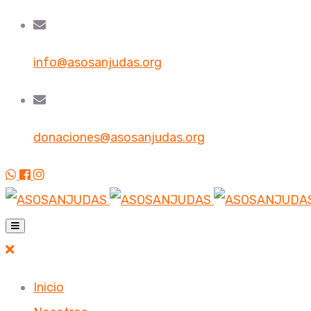
info@asosanjudas.org
donaciones@asosanjudas.org
Inicio