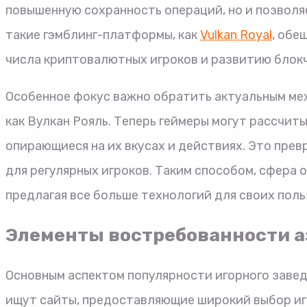
повышенную сохранность операций, но и позволя
такие гэмблинг-платформы, как
Vulkan Royal
, обе
числа криптовалютных игроков и развитию блок
Особенное фокус важно обратить актуальным мех
как Вулкан Рояль. Теперь геймеры могут рассчит
опирающиеся на их вкусах и действиях. Это прев
для регулярных игроков. Таким способом, сфера
предлагая все больше технологий для своих пол
Элементы востребованности а
Основным аспектом популярности игорного заве
ищут сайты, предоставляющие широкий выбор игр