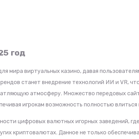
25 год
ля мира виртуальных казино, давая пользователя
трендов станет внедрение технологий ИИ и VR, чт
ечатляющую атмосферу. Множество передовых сай
печивая игрокам возможность полностью влиться в
рности цифровых валютных игорных заведений, гд
ругих криптовалютах. Данное не только обеспечив