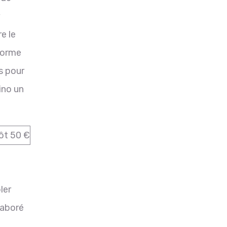
e le
forme
is pour
ino un
ler
laboré