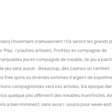
dans l’inventaire d’amusement ! Ce seront les grands j
lay , ! p’autres artisans.
Profitez en compagnie de
marquables jeu en compagnie de meuble, de jeu a pacto
de jeu sans aucun . Beaucoup, des casinos un tantinet
es free spins ou diverses sommes d’argent de expérime
nditions compagnonnes vers ces articles. Via époque da
inos quelque peu affirment des meubles manifestes. A
ris a bien imminent, sans avoir í soucis pour week-end