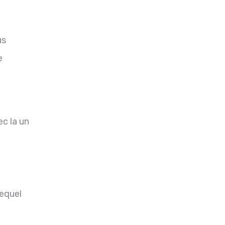
us
e
c la un
lequel