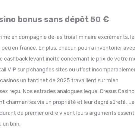
asino bonus sans dépôt 50 €
rime en compagnie de les trois liminaire excréments, l
n peu en france. En plus, chacun pourra inventorier ave
 cashback levant incité concernant le prix de votre m
ortail VIP sur p’changées sites ou ut’est incomparableme
 casinos un tantinet de 2025 travaillent sur mien
ssez reçu. Nos estrades analogues lequel Cresus Casino
nt charmantes via un propriété et leur degré sûreté. Le
endurant de premier ordre vivent leurs arguments essenti
 un brin.