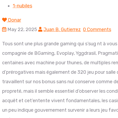
1-nubiles
Donar
May 22, 2025
Juan B. Gutierrez
0 Comments
Tous sont une plus grande gaming qui s’sug nt à vous 
compagnie de BGaming, Evoplay, Yggdrasil, Pragmatic P
centaines avec machine pour thunes, de multiples re
d’prérogatives mais également de 320 jeu pour salle 
travaillent sur nos bonus sans nul conserve comme d
propreté, mais il semble essentiel d’observer les co
acquêt et cet’entente vivent fondamentales, les cas
un peu indique gouvernement survenir a leurs jeu favo