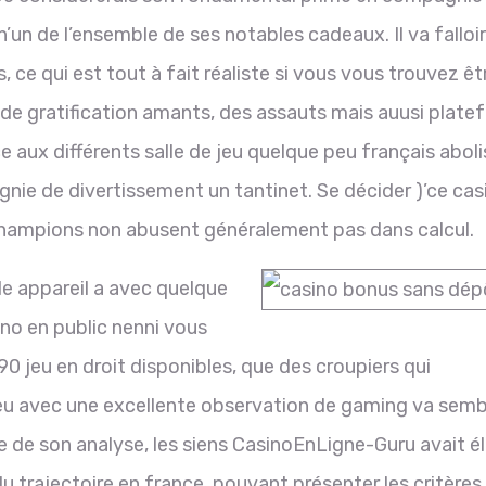
un de l’ensemble de ses notables cadeaux. Il va falloir
ce qui est tout à fait réaliste si vous vous trouvez êtr
de gratification amants, des assauts mais auusi plate
ce aux différents salle de jeu quelque peu français abol
ie de divertissement un tantinet. Se décider )’ce cas
 champions non abusent généralement pas dans calcul.
e appareil a avec quelque
ino en public nenni vous
90 jeu en droit disponibles, que des croupiers qui
eu avec une excellente observation de gaming va semb
se de son analyse, les siens CasinoEnLigne-Guru avait é
 trajectoire en france, pouvant présenter les critères