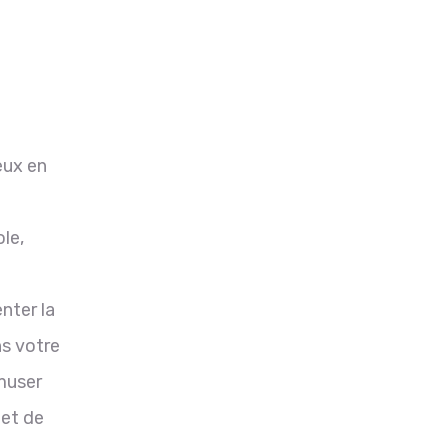
eux en
le,
nter la
ns votre
muser
 et de