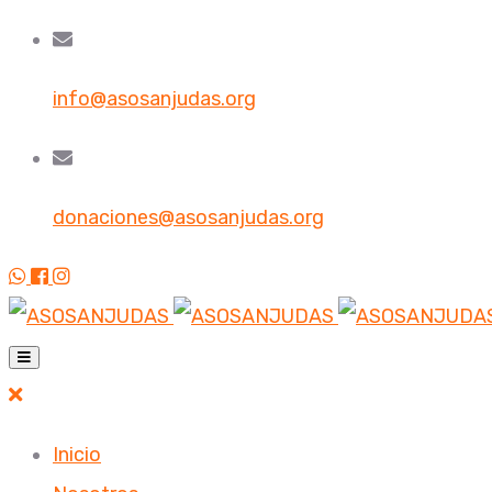
info@asosanjudas.org
donaciones@asosanjudas.org
Inicio