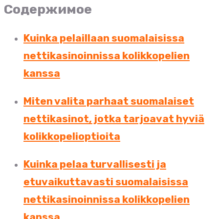
Содержимое
Kuinka pelaillaan suomalaisissa
nettikasinoinnissa kolikkopelien
kanssa
Miten valita parhaat suomalaiset
nettikasinot, jotka tarjoavat hyviä
kolikkopelioptioita
Kuinka pelaa turvallisesti ja
etuvaikuttavasti suomalaisissa
nettikasinoinnissa kolikkopelien
kanssa