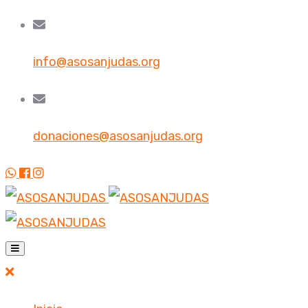
info@asosanjudas.org
donaciones@asosanjudas.org