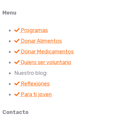
Menu
Programas
Donar Alimentos
Donar Medicamentos
Quiero ser voluntario
Nuestro blog:
Reflexiones
Para ti joven
Contacto