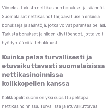
Viimeksi, tarkista nettikasinon bonukset ja säännöt.
Suomalaiset nettikasinot tarjoavat usein erilaisia
bonukseja ja sääntöjä, jotka voivat parantaa peliäsi.
Tarkista bonukset ja niiden käyttöehdot, jotta voit
hyödyntää niitä tehokkaasti.
Kuinka pelaa turvallisesti ja
etuvaikuttavasti suomalaisissa
nettikasinoinnissa
kolikkopelien kanssa
Kolikkopelit suomi on yksi suosittu pelitapa
nettikasinoinnissa. Turvallista ja etuvaikuttavaa