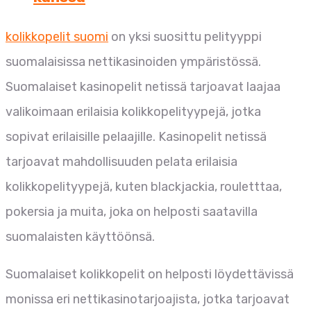
kolikkopelit suomi
on yksi suosittu pelityyppi
suomalaisissa nettikasinoiden ympäristössä.
Suomalaiset kasinopelit netissä tarjoavat laajaa
valikoimaan erilaisia kolikkopelityypejä, jotka
sopivat erilaisille pelaajille. Kasinopelit netissä
tarjoavat mahdollisuuden pelata erilaisia
kolikkopelityypejä, kuten blackjackia, rouletttaa,
pokersia ja muita, joka on helposti saatavilla
suomalaisten käyttöönsä.
Suomalaiset kolikkopelit on helposti löydettävissä
monissa eri nettikasinotarjoajista, jotka tarjoavat