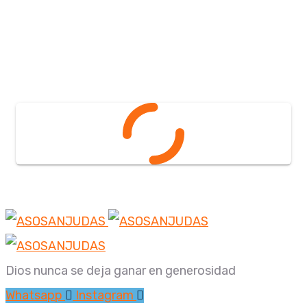
Dios nunca se deja ganar en generosidad
Whatsapp
Instagram