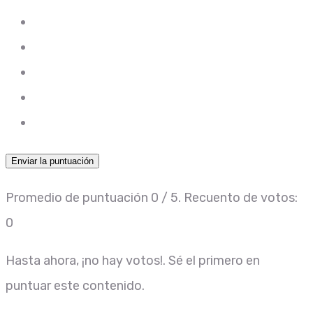
Enviar la puntuación
Promedio de puntuación
0
/ 5. Recuento de votos:
0
Hasta ahora, ¡no hay votos!. Sé el primero en
puntuar este contenido.