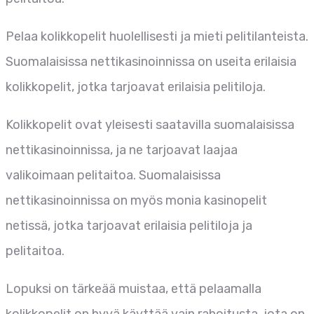
Pelaa kolikkopelit huolellisesti ja mieti pelitilanteista.
Suomalaisissa nettikasinoinnissa on useita erilaisia
kolikkopelit, jotka tarjoavat erilaisia pelitiloja.
Kolikkopelit ovat yleisesti saatavilla suomalaisissa
nettikasinoinnissa, ja ne tarjoavat laajaa
valikoimaan pelitaitoa. Suomalaisissa
nettikasinoinnissa on myös monia kasinopelit
netissä, jotka tarjoavat erilaisia pelitiloja ja
pelitaitoa.
Lopuksi on tärkeää muistaa, että pelaamalla
kolikkopelit on hyvä käyttää vain rahoitusta, jota on