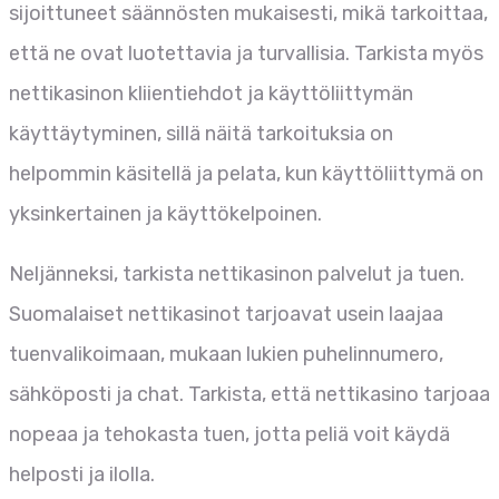
sijoittuneet säännösten mukaisesti, mikä tarkoittaa,
että ne ovat luotettavia ja turvallisia. Tarkista myös
nettikasinon kliientiehdot ja käyttöliittymän
käyttäytyminen, sillä näitä tarkoituksia on
helpommin käsitellä ja pelata, kun käyttöliittymä on
yksinkertainen ja käyttökelpoinen.
Neljänneksi, tarkista nettikasinon palvelut ja tuen.
Suomalaiset nettikasinot tarjoavat usein laajaa
tuenvalikoimaan, mukaan lukien puhelinnumero,
sähköposti ja chat. Tarkista, että nettikasino tarjoaa
nopeaa ja tehokasta tuen, jotta peliä voit käydä
helposti ja ilolla.