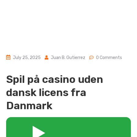
July 25, 2025
Juan B. Gutierrez
0 Comments
Spil på casino uden
dansk licens fra
Danmark
▶️