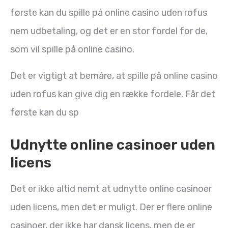
første kan du spille på online casino uden rofus
nem udbetaling, og det er en stor fordel for de,
som vil spille på online casino.
Det er vigtigt at bemåre, at spille på online casino
uden rofus kan give dig en række fordele. Får det
første kan du sp
Udnytte online casinoer uden
licens
Det er ikke altid nemt at udnytte online casinoer
uden licens, men det er muligt. Der er flere online
casinoer, der ikke har dansk licens, men de er