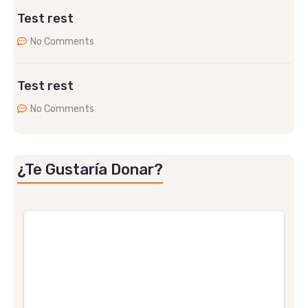
Test rest
No Comments
Test rest
No Comments
¿Te Gustaría Donar?