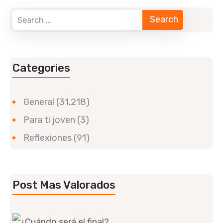
Categories
General
(31,218)
Para ti joven
(3)
Reflexiones
(91)
Post Mas Valorados