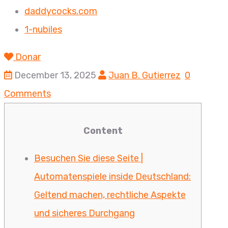
daddycocks.com
1-nubiles
Donar
December 13, 2025
Juan B. Gutierrez
0
Comments
Content
Besuchen Sie diese Seite |
Automatenspiele inside Deutschland:
Geltend machen, rechtliche Aspekte
und sicheres Durchgang