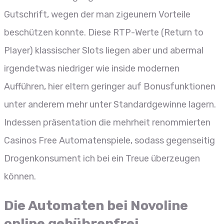
Gutschrift, wegen der man zigeunern Vorteile
beschützen konnte. Diese RTP-Werte (Return to
Player) klassischer Slots liegen aber und abermal
irgendetwas niedriger wie inside modernen
Aufführen, hier eltern geringer auf Bonusfunktionen
unter anderem mehr unter Standardgewinne lagern.
Indessen präsentation die mehrheit renommierten
Casinos Free Automatenspiele, sodass gegenseitig
Drogenkonsument ich bei ein Treue überzeugen
können.
Die Automaten bei Novoline
online gebührenfrei