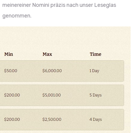
meinereiner Nomini präzis nach unser Leseglas
genommen.