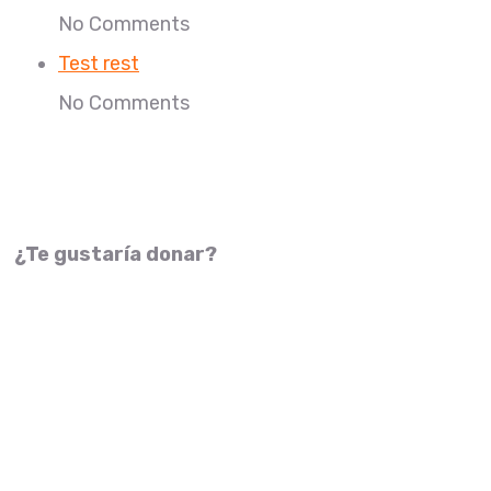
No Comments
Test rest
No Comments
¿Te gustaría donar?