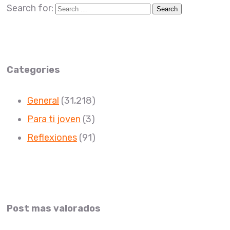
Search for:
Categories
General
(31,218)
Para ti joven
(3)
Reflexiones
(91)
Post mas valorados