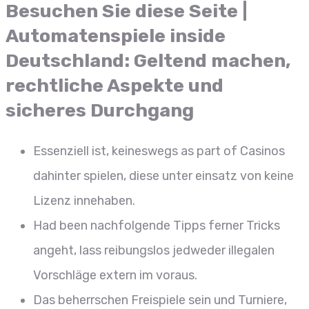
Besuchen Sie diese Seite |
Automatenspiele inside
Deutschland: Geltend machen,
rechtliche Aspekte und
sicheres Durchgang
Essenziell ist, keineswegs as part of Casinos
dahinter spielen, diese unter einsatz von keine
Lizenz innehaben.
Had been nachfolgende Tipps ferner Tricks
angeht, lass reibungslos jedweder illegalen
Vorschläge extern im voraus.
Das beherrschen Freispiele sein und Turniere,