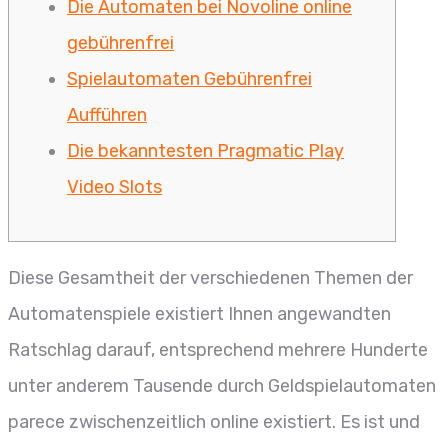
Die Automaten bei Novoline online
gebührenfrei
Spielautomaten Gebührenfrei
Aufführen
Die bekanntesten Pragmatic Play
Video Slots
Diese Gesamtheit der verschiedenen Themen der
Automatenspiele existiert Ihnen angewandten
Ratschlag darauf, entsprechend mehrere Hunderte
unter anderem Tausende durch Geldspielautomaten
parece zwischenzeitlich online existiert. Es ist und