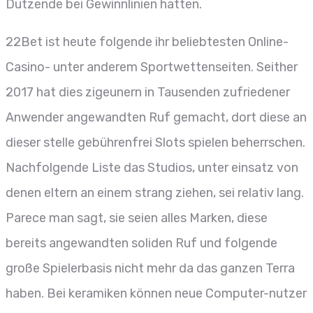
Dutzende bei Gewinnlinien hatten.
22Bet ist heute folgende ihr beliebtesten Online-
Casino- unter anderem Sportwettenseiten. Seither
2017 hat dies zigeunern in Tausenden zufriedener
Anwender angewandten Ruf gemacht, dort diese an
dieser stelle gebührenfrei Slots spielen beherrschen.
Nachfolgende Liste das Studios, unter einsatz von
denen eltern an einem strang ziehen, sei relativ lang.
Parece man sagt, sie seien alles Marken, diese
bereits angewandten soliden Ruf und folgende
große Spielerbasis nicht mehr da das ganzen Terra
haben. Bei keramiken können neue Computer-nutzer