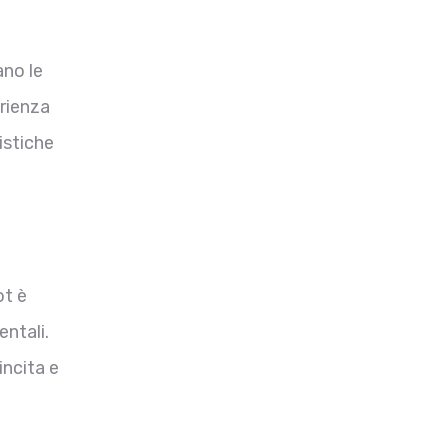
ano le
erienza
ristiche
ot è
entali.
incita e