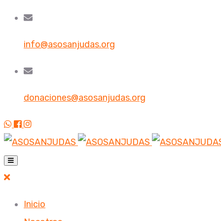
info@asosanjudas.org
donaciones@asosanjudas.org
Inicio