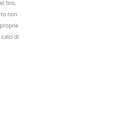
l tiro,
sto non
 proprie
calci di