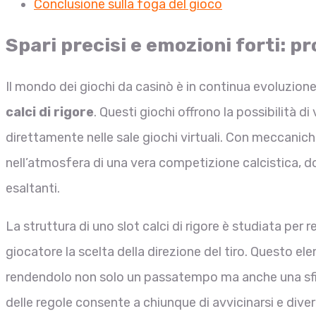
Conclusione sulla foga del gioco
Spari precisi e emozioni forti: pro
Il mondo dei giochi da casinò è in continua evoluzione
calci di rigore
. Questi giochi offrono la possibilità di
direttamente nelle sale giochi virtuali. Con meccanic
nell’atmosfera di una vera competizione calcistica, 
esaltanti.
La struttura di uno slot calci di rigore è studiata per r
giocatore la scelta della direzione del tiro. Questo ele
rendendolo non solo un passatempo ma anche una sfi
delle regole consente a chiunque di avvicinarsi e diverti