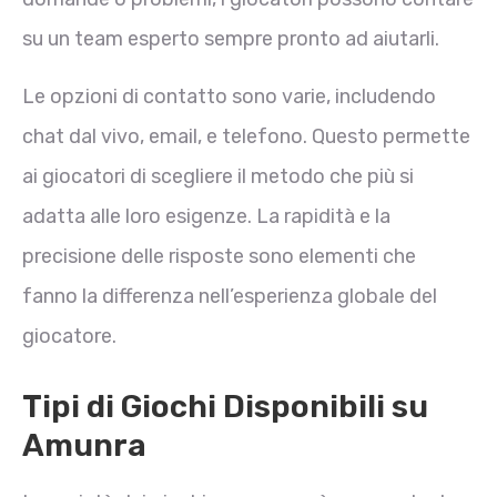
su un team esperto sempre pronto ad aiutarli.
Le opzioni di contatto sono varie, includendo
chat dal vivo, email, e telefono. Questo permette
ai giocatori di scegliere il metodo che più si
adatta alle loro esigenze. La rapidità e la
precisione delle risposte sono elementi che
fanno la differenza nell’esperienza globale del
giocatore.
Tipi di Giochi Disponibili su
Amunra