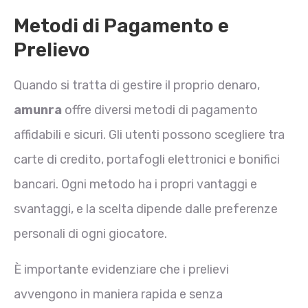
Metodi di Pagamento e
Prelievo
Quando si tratta di gestire il proprio denaro,
amunra
offre diversi metodi di pagamento
affidabili e sicuri. Gli utenti possono scegliere tra
carte di credito, portafogli elettronici e bonifici
bancari. Ogni metodo ha i propri vantaggi e
svantaggi, e la scelta dipende dalle preferenze
personali di ogni giocatore.
È importante evidenziare che i prelievi
avvengono in maniera rapida e senza