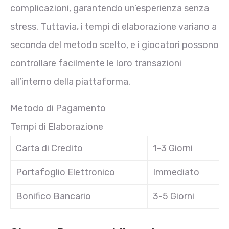
complicazioni, garantendo un’esperienza senza
stress. Tuttavia, i tempi di elaborazione variano a
seconda del metodo scelto, e i giocatori possono
controllare facilmente le loro transazioni
all’interno della piattaforma.
Metodo di Pagamento
Tempi di Elaborazione
Carta di Credito
1-3 Giorni
Portafoglio Elettronico
Immediato
Bonifico Bancario
3-5 Giorni