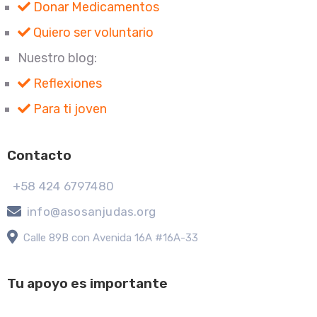
Donar Medicamentos
Quiero ser voluntario
Nuestro blog:
Reflexiones
Para ti joven
Contacto
+58 424 6797480
info@asosanjudas.org
Calle 89B con Avenida 16A #16A-33
Tu apoyo es importante