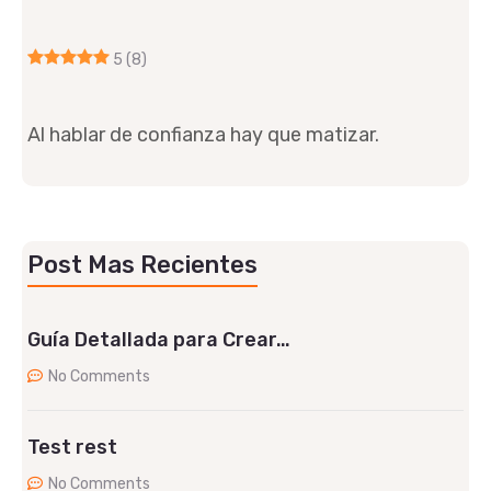
5
(8)
Al hablar de confianza hay que matizar.
Post Mas Recientes
Guía Detallada para Crear…
No Comments
Test rest
No Comments