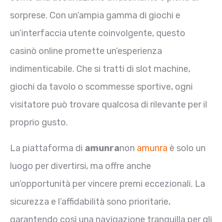
sorprese. Con un’ampia gamma di giochi e
un’interfaccia utente coinvolgente, questo
casinò online promette un’esperienza
indimenticabile. Che si tratti di slot machine,
giochi da tavolo o scommesse sportive, ogni
visitatore può trovare qualcosa di rilevante per il
proprio gusto.
La piattaforma di
amunra
non
amunra
è solo un
luogo per divertirsi, ma offre anche
un’opportunità per vincere premi eccezionali. La
sicurezza e l’affidabilità sono prioritarie,
garantendo così una navigazione tranquilla per gli