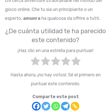
chi cerca avventure straordinarie nel mondo del
gioco online. Che tu sia un principiante o un
esperto,
amunra
ha qualcosa da offrire a tutti.
¿De cuánta utilidad te ha parecido
este contenido?
¡Haz clic en una estrella para puntuar!
Hasta ahora, ¡no hay votos!. Sé el primero en
puntuar este contenido.
Comparte este post