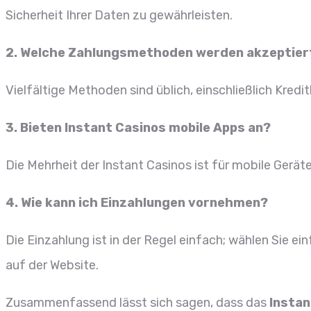
Sicherheit Ihrer Daten zu gewährleisten.
2. Welche Zahlungsmethoden werden akzeptier
Vielfältige Methoden sind üblich, einschließlich Kred
3. Bieten Instant Casinos mobile Apps an?
Die Mehrheit der Instant Casinos ist für mobile Geräte
4. Wie kann ich Einzahlungen vornehmen?
Die Einzahlung ist in der Regel einfach; wählen Sie 
auf der Website.
Zusammenfassend lässt sich sagen, dass das
Instan