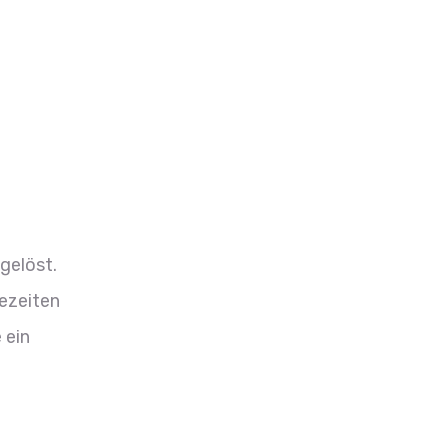
gelöst.
tezeiten
 ein