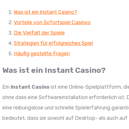
Was ist ein Instant Casino?
Vorteile von Sofortspiel Casinos
Die Vielfalt der Spiele
Strategien für erfolgreiches Spiel
Häufig gestellte Fragen
Was ist ein Instant Casino?
Ein
Instant Casino
ist eine Online-Spielplattform, di
ohne dass eine Softwareinstallation erforderlich ist
eine reibungslose und schnelle Spielerfahrung garanti
bedeutet, dass sie sowohl auf Desktop- als auch auf