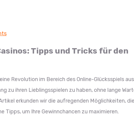
nts
Casinos: Tipps und Tricks für den
eine Revolution im Bereich des Online-Glücksspiels aus
ng zu ihren Lieblingsspielen zu haben, ohne lange War
rtikel erkunden wir die aufregenden Möglichkeiten, die
sche Tipps, um Ihre Gewinnchancen zu maximieren.