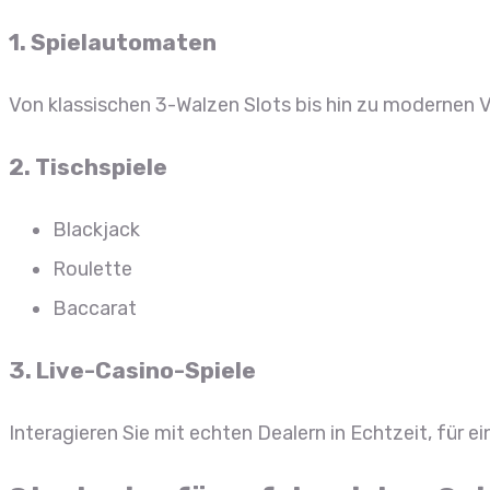
1. Spielautomaten
Von klassischen 3-Walzen Slots bis hin zu modernen
2. Tischspiele
Blackjack
Roulette
Baccarat
3. Live-Casino-Spiele
Interagieren Sie mit echten Dealern in Echtzeit, für 