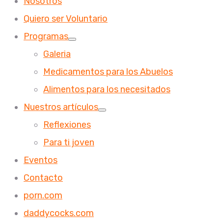
Nosotros
Quiero ser Voluntario
Programas
Galeria
Medicamentos para los Abuelos
Alimentos para los necesitados
Nuestros artículos
Reflexiones
Para ti joven
Eventos
Contacto
porn.com
daddycocks.com