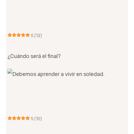
5
(12)
¿Cuándo será el final?
5
(10)