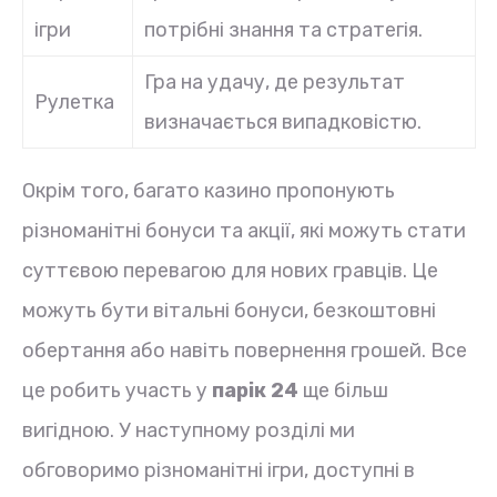
ігри
потрібні знання та стратегія.
Гра на удачу, де результат
Рулетка
визначається випадковістю.
Окрім того, багато казино пропонують
різноманітні бонуси та акції, які можуть стати
суттєвою перевагою для нових гравців. Це
можуть бути вітальні бонуси, безкоштовні
обертання або навіть повернення грошей. Все
це робить участь у
парік 24
ще більш
вигідною. У наступному розділі ми
обговоримо різноманітні ігри, доступні в