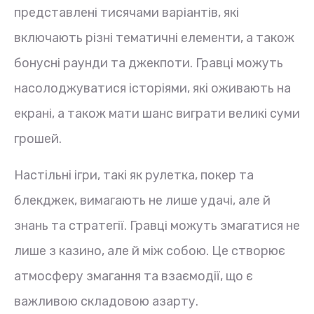
представлені тисячами варіантів, які
включають різні тематичні елементи, а також
бонусні раунди та джекпоти. Гравці можуть
насолоджуватися історіями, які оживають на
екрані, а також мати шанс виграти великі суми
грошей.
Настільні ігри, такі як рулетка, покер та
блекджек, вимагають не лише удачі, але й
знань та стратегії. Гравці можуть змагатися не
лише з казино, але й між собою. Це створює
атмосферу змагання та взаємодії, що є
важливою складовою азарту.