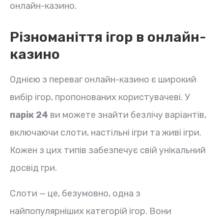
онлайн-казино.
Різноманіття ігор в онлайн-
казино
Однією з переваг онлайн-казино є широкий
вибір ігор, пропонованих користувачеві. У
парік 24
ви можете знайти безлічу варіантів,
включаючи слоти, настільні ігри та живі ігри.
Кожен з цих типів забезпечує свій унікальний
досвід гри.
Слоти — це, безумовно, одна з
найпопулярніших категорій ігор. Вони