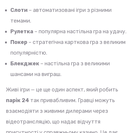
Слоти
– автоматизовані ігри з різними
темами.
Рулетка
– популярна настільна гра на удачу.
Покер
– стратегічна карткова гра з великим
популярністю.
Блекджек
– настільна гра з великими
шансами на виграш.
Живі ігри — це ще один аспект, який робить
парік 24
так привабливим. Гравці можуть
взаємодіяти з живими дилерами через
відеотрансляцію, що надає відчуття
присутності у справжньому казино. Це дає