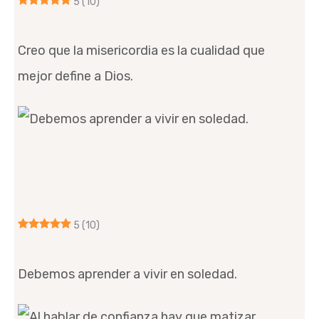
5
(10)
Creo que la misericordia es la cualidad que
mejor define a Dios.
5
(10)
Debemos aprender a vivir en soledad.