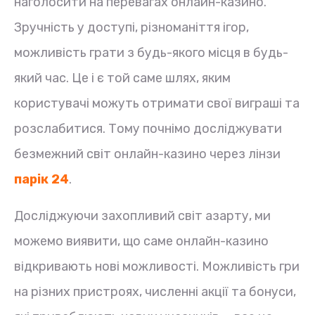
наголосити на перевагах онлайн-казино.
Зручність у доступі, різноманіття ігор,
можливість грати з будь-якого місця в будь-
який час. Це і є той саме шлях, яким
користувачі можуть отримати свої виграші та
розслабитися. Тому почнімо досліджувати
безмежний світ онлайн-казино через лінзи
парік 24
.
Досліджуючи захопливий світ азарту, ми
можемо виявити, що саме онлайн-казино
відкривають нові можливості. Можливість гри
на різних пристроях, численні акції та бонуси,