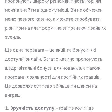
пропонують широку різноманітність ігор, які
можна знайти в одному місці. Ви не обмежені
меню певного казино, а можете спробувати
різні ігри на платформі, не витрачаючи зайвих
зусиль.
Ще одна перевага — це акції та бонуси, які
доступні онлайн. Багато казино пропонують
щедрі вітальні бонуси для новачків, а також
програми лояльності для постійних гравців.
Це дозволяє суттєво збільшити шанси на
виграш.
Зручність доступу
– грайте коли і де