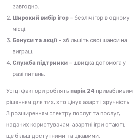
завгодно.
Широкий вибір ігор
– безліч ігор в одному
місці.
Бонуси та акції
– збільшіть свої шанси на
виграш.
Служба підтримки
– швидка допомога у
разі питань.
Усі ці фактори роблять
парік 24
привабливим
рішенням для тих, хто цінує азарт і зручність.
З розширенням спектру послуг та послуг,
наданих користувачам, азартні ігри стають
ще більш доступними та цікавими.