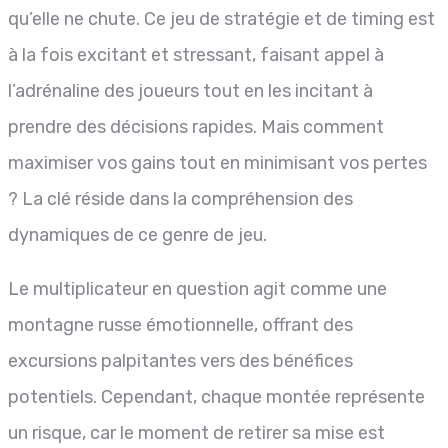
qu’elle ne chute. Ce jeu de stratégie et de timing est
à la fois excitant et stressant, faisant appel à
l’adrénaline des joueurs tout en les incitant à
prendre des décisions rapides. Mais comment
maximiser vos gains tout en minimisant vos pertes
? La clé réside dans la compréhension des
dynamiques de ce genre de jeu.
Le multiplicateur en question agit comme une
montagne russe émotionnelle, offrant des
excursions palpitantes vers des bénéfices
potentiels. Cependant, chaque montée représente
un risque, car le moment de retirer sa mise est