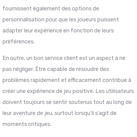
fournissent également des options de
personnalisation pour que les joueurs puissent
adapter leur expérience en fonction de leurs
préférences.
En outre, un bon service client est un aspect à ne
pas négliger. Être capable de résoudre des
problèmes rapidement et efficacement contribue à
créer une expérience de jeu positive. Les utilisateurs
doivent toujours se sentir soutenus tout au long de
leur aventure de jeu, surtout lorsqu’il s’agit de
moments critiques.