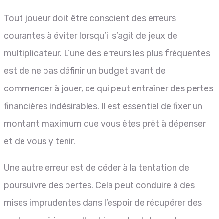
Tout joueur doit être conscient des erreurs
courantes à éviter lorsqu’il s’agit de jeux de
multiplicateur. L’une des erreurs les plus fréquentes
est de ne pas définir un budget avant de
commencer à jouer, ce qui peut entraîner des pertes
financières indésirables. Il est essentiel de fixer un
montant maximum que vous êtes prêt à dépenser
et de vous y tenir.
Une autre erreur est de céder à la tentation de
poursuivre des pertes. Cela peut conduire à des
mises imprudentes dans l’espoir de récupérer des