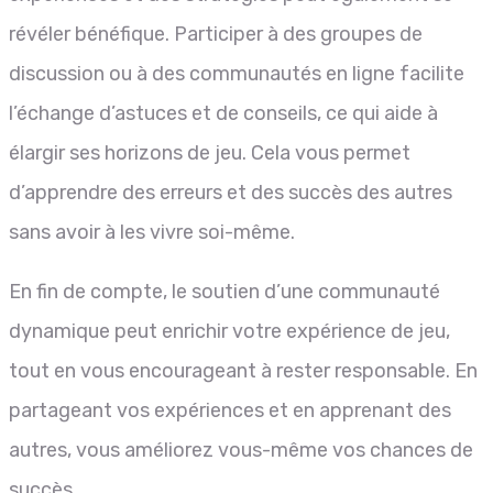
révéler bénéfique. Participer à des groupes de
discussion ou à des communautés en ligne facilite
l’échange d’astuces et de conseils, ce qui aide à
élargir ses horizons de jeu. Cela vous permet
d’apprendre des erreurs et des succès des autres
sans avoir à les vivre soi-même.
En fin de compte, le soutien d’une communauté
dynamique peut enrichir votre expérience de jeu,
tout en vous encourageant à rester responsable. En
partageant vos expériences et en apprenant des
autres, vous améliorez vous-même vos chances de
succès.