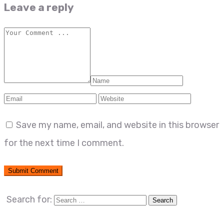
Leave a reply
Save my name, email, and website in this browser
for the next time I comment.
Search for: