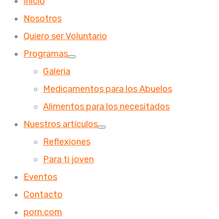
Inicio
Nosotros
Quiero ser Voluntario
Programas
Galeria
Medicamentos para los Abuelos
Alimentos para los necesitados
Nuestros artículos
Reflexiones
Para ti joven
Eventos
Contacto
porn.com