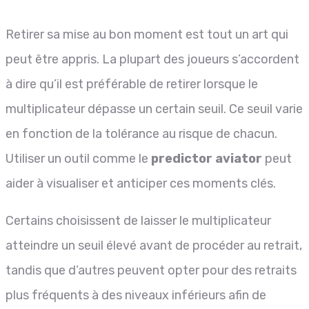
Retirer sa mise au bon moment est tout un art qui
peut être appris. La plupart des joueurs s’accordent
à dire qu’il est préférable de retirer lorsque le
multiplicateur dépasse un certain seuil. Ce seuil varie
en fonction de la tolérance au risque de chacun.
Utiliser un outil comme le
predictor aviator
peut
aider à visualiser et anticiper ces moments clés.
Certains choisissent de laisser le multiplicateur
atteindre un seuil élevé avant de procéder au retrait,
tandis que d’autres peuvent opter pour des retraits
plus fréquents à des niveaux inférieurs afin de