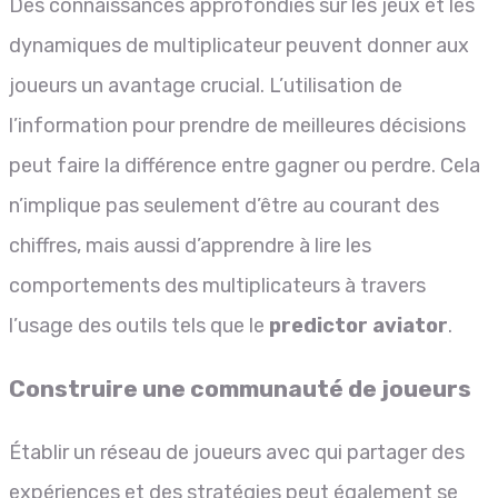
Des connaissances approfondies sur les jeux et les
dynamiques de multiplicateur peuvent donner aux
joueurs un avantage crucial. L’utilisation de
l’information pour prendre de meilleures décisions
peut faire la différence entre gagner ou perdre. Cela
n’implique pas seulement d’être au courant des
chiffres, mais aussi d’apprendre à lire les
comportements des multiplicateurs à travers
l’usage des outils tels que le
predictor aviator
.
Construire une communauté de joueurs
Établir un réseau de joueurs avec qui partager des
expériences et des stratégies peut également se