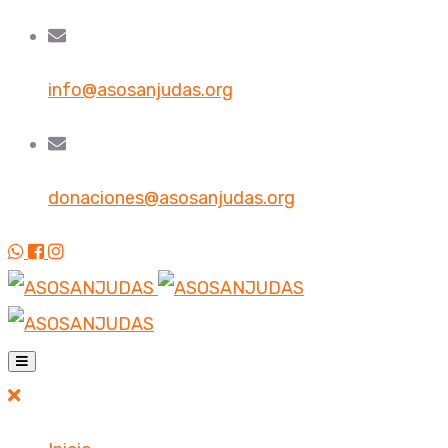
info@asosanjudas.org
donaciones@asosanjudas.org