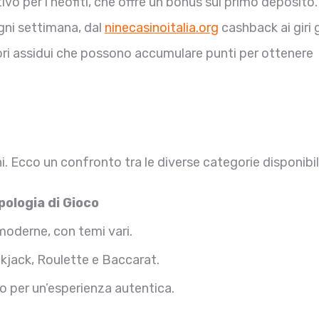
ivo per i neofiti, che offre un bonus sul primo deposito.
gni settimana, dal
ninecasinoitalia.org
cashback ai giri g
ri assidui che possono accumulare punti per ottenere
. Ecco un confronto tra le diverse categorie disponibili
pologia di Gioco
moderne, con temi vari.
ckjack, Roulette e Baccarat.
vo per un’esperienza autentica.