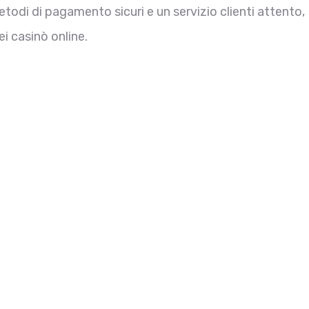
todi di pagamento sicuri e un servizio clienti attento,
i casinò online.