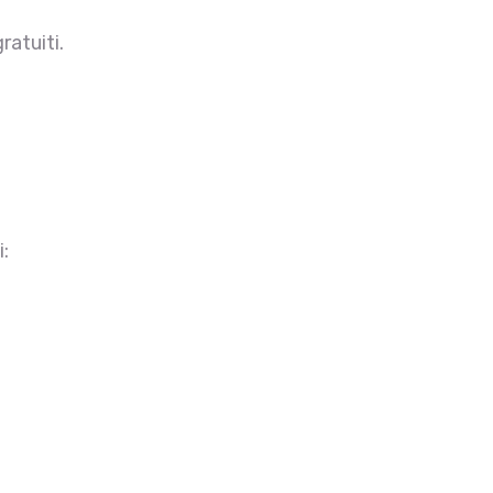
ratuiti.
: