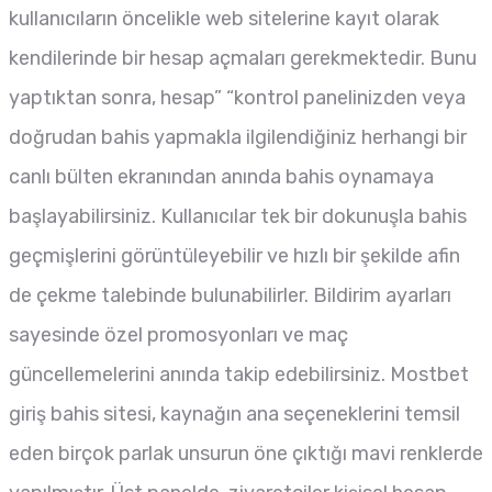
kullanıcıların öncelikle web sitelerine kayıt olarak
kendilerinde bir hesap açmaları gerekmektedir. Bunu
yaptıktan sonra, hesap” “kontrol panelinizden veya
doğrudan bahis yapmakla ilgilendiğiniz herhangi bir
canlı bülten ekranından anında bahis oynamaya
başlayabilirsiniz. Kullanıcılar tek bir dokunuşla bahis
geçmişlerini görüntüleyebilir ve hızlı bir şekilde afin
de çekme talebinde bulunabilirler. Bildirim ayarları
sayesinde özel promosyonları ve maç
güncellemelerini anında takip edebilirsiniz. Mostbet
giriş bahis sitesi, kaynağın ana seçeneklerini temsil
eden birçok parlak unsurun öne çıktığı mavi renklerde