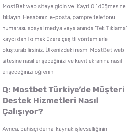
MostBet web siteye gidin ve ‘Kayıt Ol’ düğmesine
tıklayın. Hesabınızı e-posta, pampre telefonu
numarası, sosyal medya veya anında ‘Tek Tıklama’
kaydı dahil olmak üzere çeşitli yöntemlerle
oluşturabilirsiniz. Ülkenizdeki resmi MostBet web
sitesine nasıl erişeceğinizi ve kayıt ekranına nasıl
erişeceğinizi öğrenin.
Q: Mostbet Türkiye’de Müşteri
Destek Hizmetleri Nasıl
Çalışıyor?
Ayrıca, bahisçi derhal kaynak işlevselliğinin