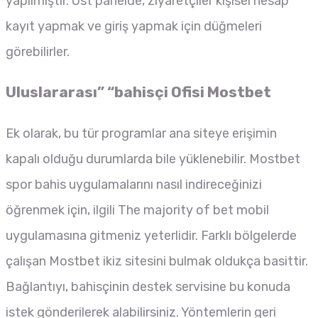
yapılmıştır. Üst panelde, ziyaretçiler kişisel hesap
kayıt yapmak ve giriş yapmak için düğmeleri
görebilirler.
Uluslararası” “bahisçi Ofisi Mostbet
Ek olarak, bu tür programlar ana siteye erişimin
kapalı olduğu durumlarda bile yüklenebilir. Mostbet
spor bahis uygulamalarını nasıl indireceğinizi
öğrenmek için, ilgili The majority of bet mobil
uygulamasına gitmeniz yeterlidir. Farklı bölgelerde
çalışan Mostbet ikiz sitesini bulmak oldukça basittir.
Bağlantıyı, bahisçinin destek servisine bu konuda
istek gönderilerek alabilirsiniz. Yöntemlerin geri