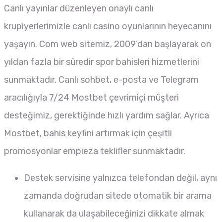
Canlı yayınlar düzenleyen onaylı canlı
krupiyerlerimizle canlı casino oyunlarının heyecanını
yaşayın. Com web sitemiz, 2009’dan başlayarak on
yıldan fazla bir süredir spor bahisleri hizmetlerini
sunmaktadır. Canlı sohbet, e-posta ve Telegram
aracılığıyla 7/24 Mostbet çevrimiçi müşteri
desteğimiz, gerektiğinde hızlı yardım sağlar. Ayrıca
Mostbet, bahis keyfini artırmak için çeşitli
promosyonlar empieza teklifler sunmaktadır.
Destek servisine yalnızca telefondan değil, aynı
zamanda doğrudan sitede otomatik bir arama
kullanarak da ulaşabileceğinizi dikkate almak