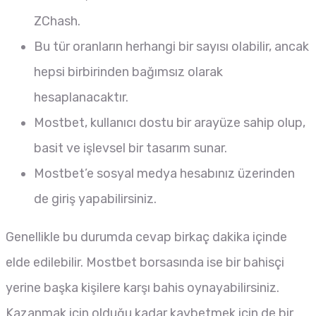
ZChash.
Bu tür oranların herhangi bir sayısı olabilir, ancak
hepsi birbirinden bağımsız olarak
hesaplanacaktır.
Mostbet, kullanıcı dostu bir arayüze sahip olup,
basit ve işlevsel bir tasarım sunar.
Mostbet’e sosyal medya hesabınız üzerinden
de giriş yapabilirsiniz.
Genellikle bu durumda cevap birkaç dakika içinde
elde edilebilir. Mostbet borsasında ise bir bahisçi
yerine başka kişilere karşı bahis oynayabilirsiniz.
Kazanmak için olduğu kadar kaybetmek için de bir