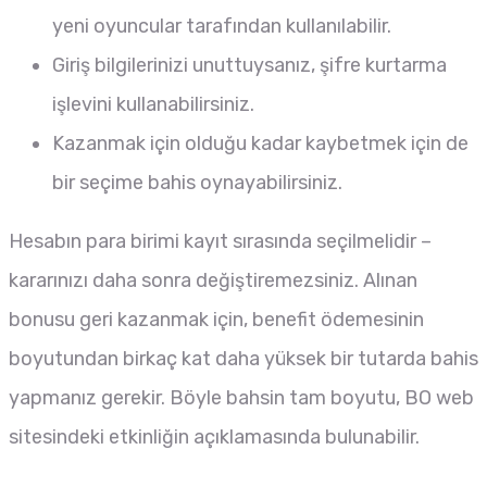
yeni oyuncular tarafından kullanılabilir.
Giriş bilgilerinizi unuttuysanız, şifre kurtarma
işlevini kullanabilirsiniz.
Kazanmak için olduğu kadar kaybetmek için de
bir seçime bahis oynayabilirsiniz.
Hesabın para birimi kayıt sırasında seçilmelidir –
kararınızı daha sonra değiştiremezsiniz. Alınan
bonusu geri kazanmak için, benefit ödemesinin
boyutundan birkaç kat daha yüksek bir tutarda bahis
yapmanız gerekir. Böyle bahsin tam boyutu, BO web
sitesindeki etkinliğin açıklamasında bulunabilir.