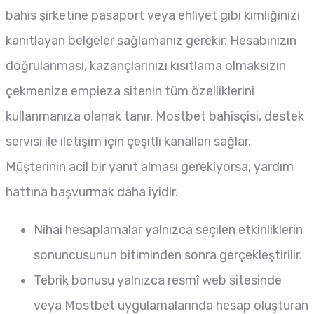
bahis şirketine pasaport veya ehliyet gibi kimliğinizi
kanıtlayan belgeler sağlamanız gerekir. Hesabınızın
doğrulanması, kazançlarınızı kısıtlama olmaksızın
çekmenize empieza sitenin tüm özelliklerini
kullanmanıza olanak tanır. Mostbet bahisçisi, destek
servisi ile iletişim için çeşitli kanalları sağlar.
Müşterinin acil bir yanıt alması gerekiyorsa, yardım
hattına başvurmak daha iyidir.
Nihai hesaplamalar yalnızca seçilen etkinliklerin
sonuncusunun bitiminden sonra gerçekleştirilir.
Tebrik bonusu yalnızca resmî web sitesinde
veya Mostbet uygulamalarında hesap oluşturan