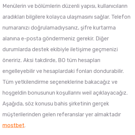
Menülerin ve bölümlerin düzenli yapısı, kullanıcıların
aradıkları bilgilere kolayca ulaşmasını sağlar. Telefon
numaranızı doğrulamadıysanız, şifre kurtarma
alanına e-posta göndermeniz gerekir. Diğer
durumlarda destek ekibiyle iletişime geçmenizi
öneririz. Aksi takdirde, BO tüm hesapları
engelleyebilir ve hesaplardaki fonları dondurabilir.
Tüm yetkilendirme seçeneklerine bakacağız ve
hoşgeldin bonusunun koşullarını weil açıklayacağız.
Aşağıda, söz konusu bahis şirketinin gerçek
müşterilerinden gelen referanslar yer almaktadır
mostbet
.