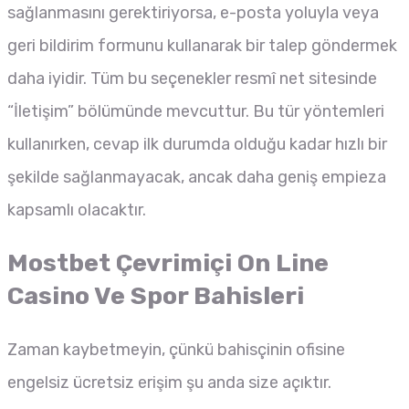
sağlanmasını gerektiriyorsa, e-posta yoluyla veya
geri bildirim formunu kullanarak bir talep göndermek
daha iyidir. Tüm bu seçenekler resmî net sitesinde
“İletişim” bölümünde mevcuttur. Bu tür yöntemleri
kullanırken, cevap ilk durumda olduğu kadar hızlı bir
şekilde sağlanmayacak, ancak daha geniş empieza
kapsamlı olacaktır.
Mostbet Çevrimiçi On Line
Casino Ve Spor Bahisleri
Zaman kaybetmeyin, çünkü bahisçinin ofisine
engelsiz ücretsiz erişim şu anda size açıktır.