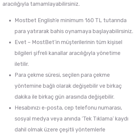
aracılığıyla tamamlayabilirsiniz.
Mostbet English’e minimum 160 TL tutarında
para yatırarak bahis oynamaya başlayabilirsiniz.
Evet – MostBet’in müşterilerinin tüm kişisel
bilgileri şifreli kanallar aracılığıyla yönetime
iletilir.
Para çekme süresi, seçilen para çekme
yöntemine bağlı olarak değişebilir ve birkaç
dakika ile birkaç gün arasında değişebilir.
Hesabınızı e-posta, cep telefonu numarası,
sosyal medya veya anında ‘Tek Tıklama’ kaydı
dahil olmak üzere çeşitli yöntemlerle