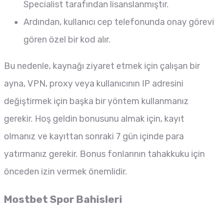
Specialist tarafından lisanslanmıştır.
Ardından, kullanıcı cep telefonunda onay görevi
gören özel bir kod alır.
Bu nedenle, kaynağı ziyaret etmek için çalışan bir
ayna, VPN, proxy veya kullanıcının IP adresini
değiştirmek için başka bir yöntem kullanmanız
gerekir. Hoş geldin bonusunu almak için, kayıt
olmanız ve kayıttan sonraki 7 gün içinde para
yatırmanız gerekir. Bonus fonlarının tahakkuku için
önceden izin vermek önemlidir.
Mostbet Spor Bahisleri