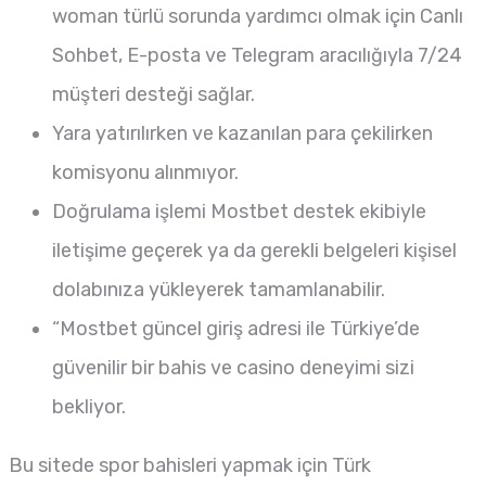
woman türlü sorunda yardımcı olmak için Canlı
Sohbet, E-posta ve Telegram aracılığıyla 7/24
müşteri desteği sağlar.
Yara yatırılırken ve kazanılan para çekilirken
komisyonu alınmıyor.
Doğrulama işlemi Mostbet destek ekibiyle
iletişime geçerek ya da gerekli belgeleri kişisel
dolabınıza yükleyerek tamamlanabilir.
“Mostbet güncel giriş adresi ile Türkiye’de
güvenilir bir bahis ve casino deneyimi sizi
bekliyor.
Bu sitede spor bahisleri yapmak için Türk