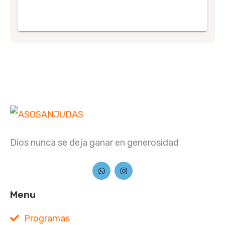
Dios nunca se deja ganar en generosidad
Menu
Programas