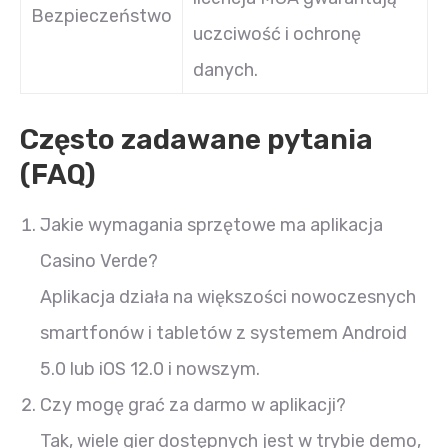
Bezpieczeństwo
uczciwość i ochronę
danych.
Często zadawane pytania
(FAQ)
Jakie wymagania sprzętowe ma aplikacja
Casino Verde?
Aplikacja działa na większości nowoczesnych
smartfonów i tabletów z systemem Android
5.0 lub iOS 12.0 i nowszym.
Czy mogę grać za darmo w aplikacji?
Tak‚ wiele gier dostępnych jest w trybie demo‚