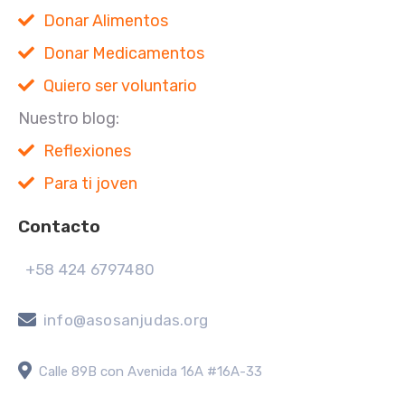
Donar Alimentos
Donar Medicamentos
Quiero ser voluntario
Nuestro blog:
Reflexiones
Para ti joven
Contacto
+58 424 6797480
info@asosanjudas.org
Calle 89B con Avenida 16A #16A-33