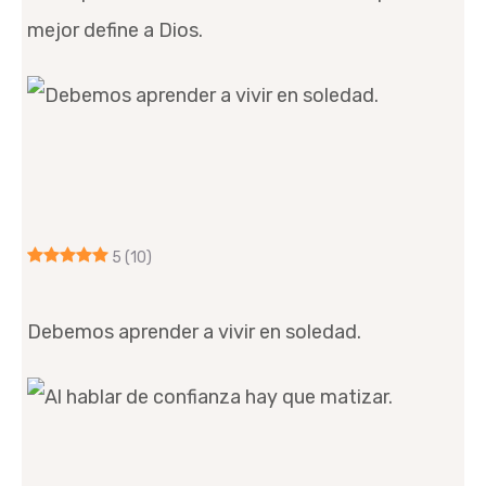
mejor define a Dios.
5
(10)
Debemos aprender a vivir en soledad.