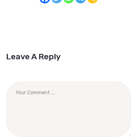
Leave A Reply