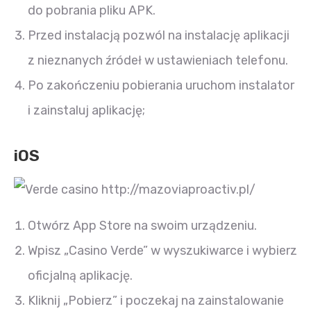
do pobrania pliku APK.
Przed instalacją pozwól na instalację aplikacji
z nieznanych źródeł w ustawieniach telefonu.
Po zakończeniu pobierania uruchom instalator
i zainstaluj aplikację;
iOS
Otwórz App Store na swoim urządzeniu.
Wpisz „Casino Verde” w wyszukiwarce i wybierz
oficjalną aplikację.
Kliknij „Pobierz” i poczekaj na zainstalowanie