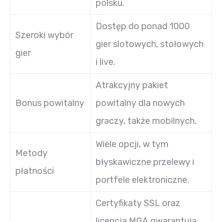
polsku.
Dostęp do ponad 1000
Szeroki wybór
gier slotowych‚ stołowych
gier
i live.
Atrakcyjny pakiet
Bonus powitalny
powitalny dla nowych
graczy‚ także mobilnych.
Wiele opcji‚ w tym
Metody
błyskawiczne przelewy i
płatności
portfele elektroniczne.
Certyfikaty SSL oraz
licencja MGA gwarantują