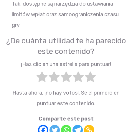
Tak‚ dostępne są narzędzia do ustawiania
limitów wpłat oraz samoograniczenia czasu
gry.
¿De cuánta utilidad te ha parecido
este contenido?
¡Haz clic en una estrella para puntuar!
Hasta ahora, ¡no hay votos!. Sé el primero en
puntuar este contenido.
Comparte este post