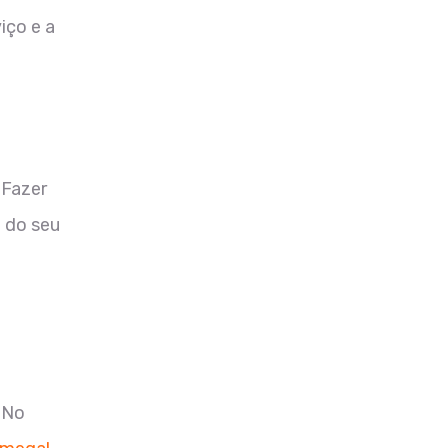
iço e a
 Fazer
n do seu
 No