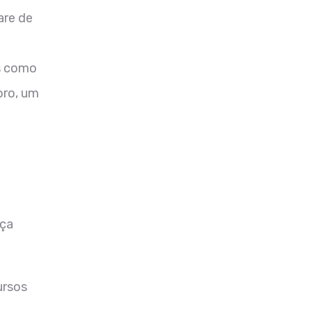
are de
m
as como
oro, um
eça
ursos