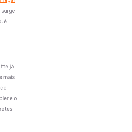
megal
e surge
, é
tte já
s mais
 de
ier e o
retes