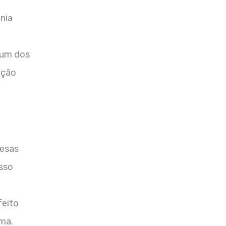
nia
 um dos
ação
resas
sso
feito
ma.