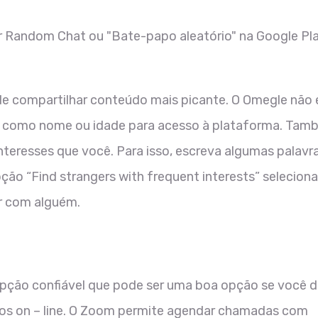
r Random Chat ou "Bate-papo aleatório" na Google Pl
de compartilhar conteúdo mais picante. O Omegle não 
s como nome ou idade para acesso à plataforma. Tam
teresses que você. Para isso, escreva algumas palavr
ção “Find strangers with frequent interests” selecion
ar com alguém.
pção confiável que pode ser uma boa opção se você d
os on – line. O Zoom permite agendar chamadas com