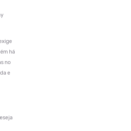
ay
exige
bém há
as no
ada e
eseja