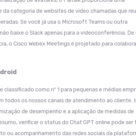
nalização de avatares, o Paltalk proporciona uma
te da categoria de websites de vídeo chamadas que reu
peradas. Se você já usa o Microsoft Teams ou outra
não baixe o Slack apenas para a videoconferência. De
cia, o Cisco Webex Meetings é projetado para colabor
droid
 e classificado como nº 1 para pequenas e médias emp
 todos os nossos canais de atendimento ao cliente. I
 otimização de desempenho e a aplicação de medidas de
sumo, verificar o status do Chat GPT online pode ser 
ento ou acompanhamento das redes sociais da platafor