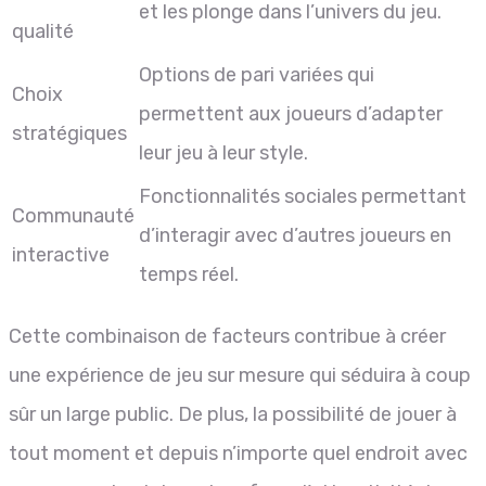
et les plonge dans l’univers du jeu.
qualité
Options de pari variées qui
Choix
permettent aux joueurs d’adapter
stratégiques
leur jeu à leur style.
Fonctionnalités sociales permettant
Communauté
d’interagir avec d’autres joueurs en
interactive
temps réel.
Cette combinaison de facteurs contribue à créer
une expérience de jeu sur mesure qui séduira à coup
sûr un large public. De plus, la possibilité de jouer à
tout moment et depuis n’importe quel endroit avec