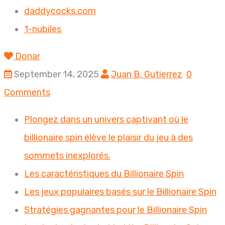
daddycocks.com
1-nubiles
Donar
September 14, 2025
Juan B. Gutierrez
0
Comments
Plongez dans un univers captivant où le
billionaire spin élève le plaisir du jeu à des
sommets inexplorés.
Les caractéristiques du Billionaire Spin
Les jeux populaires basés sur le Billionaire Spin
Stratégies gagnantes pour le Billionaire Spin