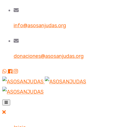
info@asosanjudas.org
donaciones@asosanjudas.org