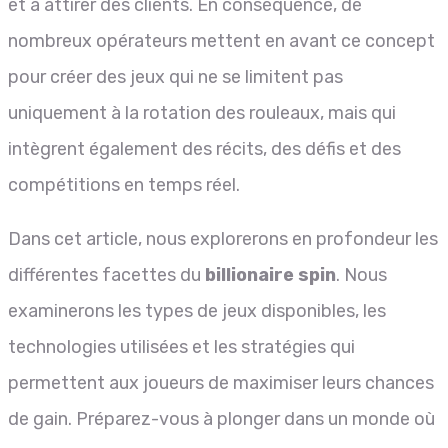
et à attirer des clients. En conséquence, de
nombreux opérateurs mettent en avant ce concept
pour créer des jeux qui ne se limitent pas
uniquement à la rotation des rouleaux, mais qui
intègrent également des récits, des défis et des
compétitions en temps réel.
Dans cet article, nous explorerons en profondeur les
différentes facettes du
billionaire spin
. Nous
examinerons les types de jeux disponibles, les
technologies utilisées et les stratégies qui
permettent aux joueurs de maximiser leurs chances
de gain. Préparez-vous à plonger dans un monde où