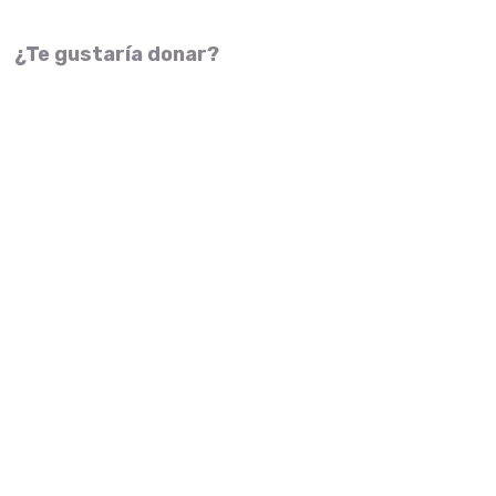
¿Te gustaría donar?