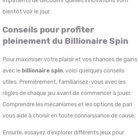
impatients de découvrir quelles innovations vont
bientôt voir le jour.
Conseils pour profiter
pleinement du Billionaire Spin
Pour maximiser votre plaisir et vos chances de gains
avec le
billionaire spin
, voici quelques conseils
utiles. Premièrement, familiarisez-vous avec les
règles de chaque jeu avant de commencer à jouer.
Comprendre les mécanismes et les options de pari
vous aide à choisir en toute connaissance de cause.
Ensuite, essayez d’explorer différents jeux pour