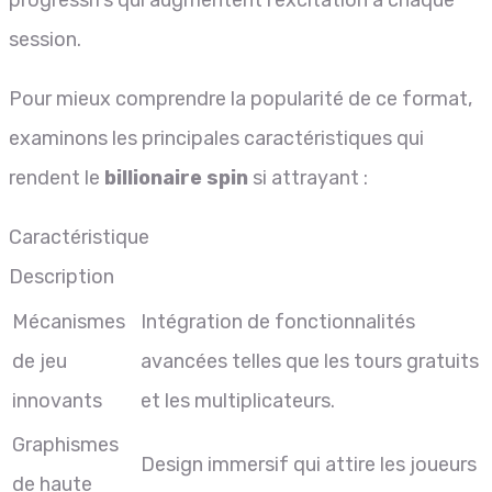
session.
Pour mieux comprendre la popularité de ce format,
examinons les principales caractéristiques qui
rendent le
billionaire spin
si attrayant :
Caractéristique
Description
Mécanismes
Intégration de fonctionnalités
de jeu
avancées telles que les tours gratuits
innovants
et les multiplicateurs.
Graphismes
Design immersif qui attire les joueurs
de haute