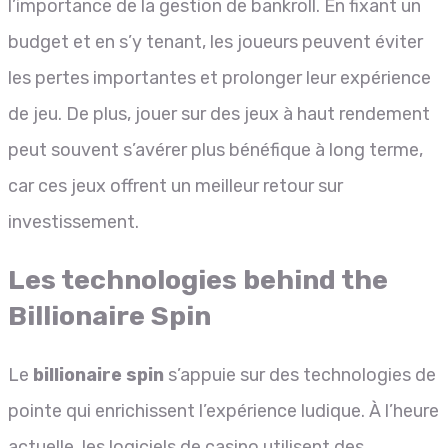
l’importance de la gestion de bankroll. En fixant un
budget et en s’y tenant, les joueurs peuvent éviter
les pertes importantes et prolonger leur expérience
de jeu. De plus, jouer sur des jeux à haut rendement
peut souvent s’avérer plus bénéfique à long terme,
car ces jeux offrent un meilleur retour sur
investissement.
Les technologies behind the
Billionaire Spin
Le
billionaire spin
s’appuie sur des technologies de
pointe qui enrichissent l’expérience ludique. À l’heure
actuelle, les logiciels de casino utilisent des