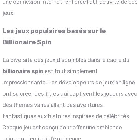
une connexion Internet renforce l’attractivité de ces
jeux.
Les jeux populaires basés sur le
Billionaire Spin
La diversité des jeux disponibles dans le cadre du
billionaire spin
est tout simplement
impressionnante. Les développeurs de jeux en ligne
ont su créer des titres qui captivent les joueurs avec
des thèmes variés allant des aventures
fantastiques aux histoires inspirées de célébrités.
Chaque jeu est conçu pour offrir une ambiance
unique qui enrichit l’expérience.