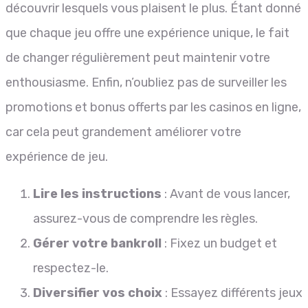
découvrir lesquels vous plaisent le plus. Étant donné
que chaque jeu offre une expérience unique, le fait
de changer régulièrement peut maintenir votre
enthousiasme. Enfin, n’oubliez pas de surveiller les
promotions et bonus offerts par les casinos en ligne,
car cela peut grandement améliorer votre
expérience de jeu.
Lire les instructions
: Avant de vous lancer,
assurez-vous de comprendre les règles.
Gérer votre bankroll
: Fixez un budget et
respectez-le.
Diversifier vos choix
: Essayez différents jeux