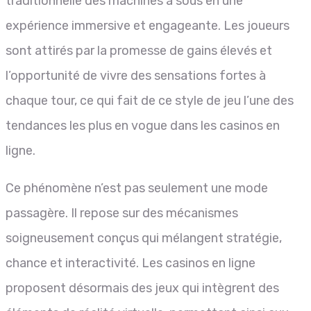
traditionnelle des machines à sous en une
expérience immersive et engageante. Les joueurs
sont attirés par la promesse de gains élevés et
l’opportunité de vivre des sensations fortes à
chaque tour, ce qui fait de ce style de jeu l’une des
tendances les plus en vogue dans les casinos en
ligne.
Ce phénomène n’est pas seulement une mode
passagère. Il repose sur des mécanismes
soigneusement conçus qui mélangent stratégie,
chance et interactivité. Les casinos en ligne
proposent désormais des jeux qui intègrent des