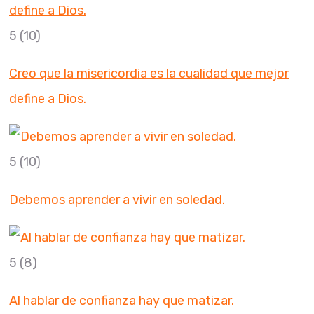
5
(10)
Creo que la misericordia es la cualidad que mejor
define a Dios.
5
(10)
Debemos aprender a vivir en soledad.
5
(8)
Al hablar de confianza hay que matizar.