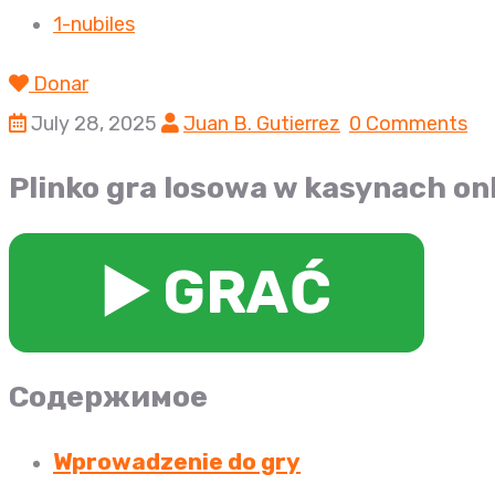
1-nubiles
Donar
July 28, 2025
Juan B. Gutierrez
0 Comments
Plinko gra losowa w kasynach on
▶️ GRAĆ
Содержимое
Wprowadzenie do gry