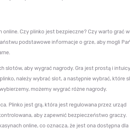
h online. Czy plinko jest bezpieczne? Czy warto grać w
Państwu podstawowe informacje o grze, aby mogli Pa
arne.
h slotów, aby wygrać nagrody. Gra jest prostą i intuicy
linko, należy wybrać slot, a następnie wybrać, które s
y wybierzemy, możemy wygrać różne nagrody.
a. Plinko jest grą, która jest regulowana przez urząd
i kontrolowana, aby zapewnić bezpieczeństwo graczy.
 kasynach online, co oznacza, że jest ona dostępna dla