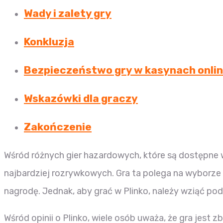
Wady i zalety gry
Konkluzja
Bezpieczeństwo gry w kasynach onli
Wskazówki dla graczy
Zakończenie
Wśród różnych gier hazardowych, które są dostępne 
najbardziej rozrywkowych. Gra ta polega na wyborze
nagrodę. Jednak, aby grać w Plinko, należy wziąć po
Wśród opinii o Plinko, wiele osób uważa, że gra jest z