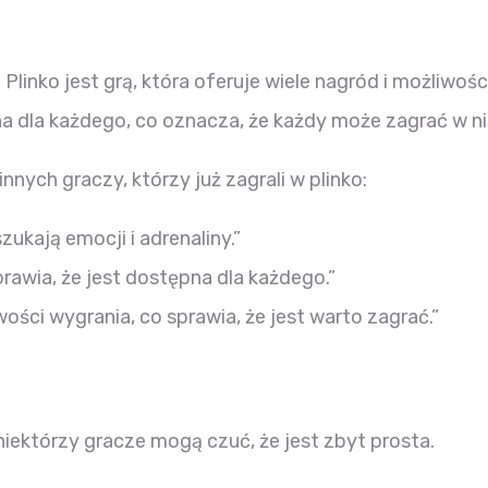
linko jest grą, która oferuje wiele nagród i możliwośc
pna dla każdego, co oznacza, że każdy może zagrać w ni
ych graczy, którzy już zagrali w plinko:
szukają emocji i adrenaliny.”
 sprawia, że jest dostępna dla każdego.”
iwości wygrania, co sprawia, że jest warto zagrać.”
niektórzy gracze mogą czuć, że jest zbyt prosta.