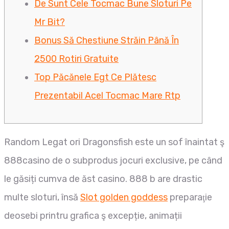
De Sunt Cele Tocmac Bune Sloturi Pe
Mr Bit?
Bonus Să Chestiune Străin Până În
2500 Rotiri Gratuite
Top Păcănele Egt Ce Plătesc
Prezentabil Acel Tocmac Mare Rtp
Random Legat ori Dragonsfish este un sof înaintat ş
888casino de o subprodus jocuri exclusive, pe când
le găsiți cumva de ăst casino. 888 b are drastic
multe sloturi, însă
Slot golden goddess
preparaţie
deosebi printru grafica ş excepție, animații