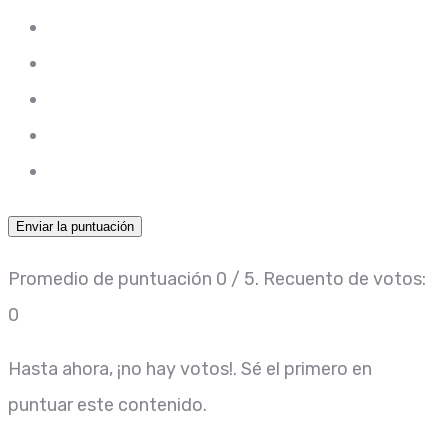
Enviar la puntuación
Promedio de puntuación
0
/ 5. Recuento de votos:
0
Hasta ahora, ¡no hay votos!. Sé el primero en
puntuar este contenido.