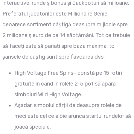
interactive, runde ş bonus și Jackpoturi să milioane.
Preferatul jucatorilor este Millionaire Genie,
deoarece sortiment câștigă deasupra mijlocie spre
2 milioane ş euro de ce 14 săptămâni.
Tot ce trebuie
să faceți este să pariați spre baza maxima, to
șansele de câștig sunt spre favoarea dvs.
High Voltage Free Spins– constă pe 15 rotiri
gratuite în când în rolele 2-5 pot să apară
simboluri Wild High Voltage.
Aşadar, simbolul cărții de deasupra rolele de
meci este cel ce albie arunca startul rundelor să
joacă speciale.