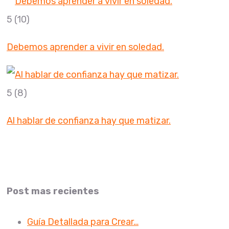
5
(10)
Debemos aprender a vivir en soledad.
5
(8)
Al hablar de confianza hay que matizar.
Post mas recientes
Guía Detallada para Crear…