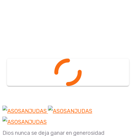
Dios nunca se deja ganar en generosidad