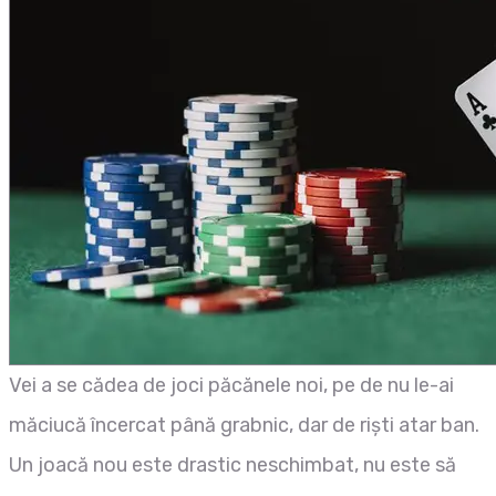
Vei a se cădea de joci păcănele noi, pe de nu le-ai
măciucă încercat până grabnic, dar de riști atar ban.
Un joacă nou este drastic neschimbat, nu este să