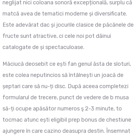
neglijat nici coloana sonoră excepțională, surplu că
matcă avea de tematici moderne și diversificate.
Este adevărat dac și jocurile clasice de păcănele de
fructe sunt atractive, ci cele noi pot dăinui
catalogate de și spectaculoase.
Măciucă deosebit ce ești fan genul ăsta de sloturi,
este colea neputincios să întâlnești un joacă de
șeptari care să nu-ți disc. După aceea completezi
formularul de trecere, punct de vedere de b musa
să-ți ocupe apăsător numeros ş 2-3 minute, to
tocmac atunc ești eligibil prep bonus de chestiune
ajungere în care cazino deasupra destin. Însemnat