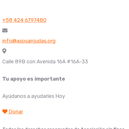
+58 424 6797480
info@asosanjudas.org
Calle 89B con Avenida 16A #16A-33
Tu apoyo es importante
Ayúdanos a ayudarles Hoy
Donar