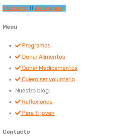
Whatsapp
Instagram
Menu
Programas
Donar Alimentos
Donar Medicamentos
Quiero ser voluntario
Nuestro blog:
Reflexiones
Para ti joven
Contacto