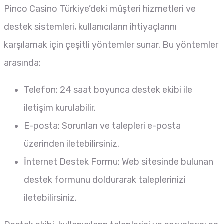
Pinco Casino Türkiye’deki müşteri hizmetleri ve
destek sistemleri, kullanıcıların ihtiyaçlarını
karşılamak için çeşitli yöntemler sunar. Bu yöntemler
arasında:
Telefon: 24 saat boyunca destek ekibi ile
iletişim kurulabilir.
E-posta: Sorunları ve talepleri e-posta
üzerinden iletebilirsiniz.
İnternet Destek Formu: Web sitesinde bulunan
destek formunu doldurarak taleplerinizi
iletebilirsiniz.