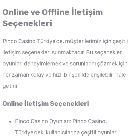
Online ve Offline İletişim
Seçenekleri
Pinco Casino Türkiye’de, müşterilerimiz için çeşitli
iletişim seçenekleri sunmaktadır. Bu seçenekler,
oyunları deneyimlemek ve sorunlarını çözmek için
her zaman kolay ve hızlı bir şekilde erişilebilir hale
getirir.
Online İletişim Seçenekleri
Pinco Casino Oyunları: Pinco Casino,
Türkiye’deki kullanıcılarına çeşitli oyunlar