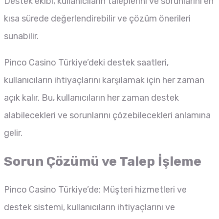
Destek ekibi, kullanıcıların taleplerini ve sorunlarını en
kısa sürede değerlendirebilir ve çözüm önerileri
sunabilir.
Pinco Casino Türkiye’deki destek saatleri,
kullanıcıların ihtiyaçlarını karşılamak için her zaman
açık kalır. Bu, kullanıcıların her zaman destek
alabilecekleri ve sorunlarını çözebilecekleri anlamına
gelir.
Sorun Çözümü ve Talep İşleme
Pinco Casino Türkiye’de: Müşteri hizmetleri ve
destek sistemi, kullanıcıların ihtiyaçlarını ve