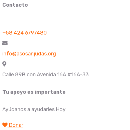
Contacto
+58 424 6797480
info@asosanjudas.org
Calle 89B con Avenida 16A #16A-33
Tu apoyo es importante
Ayúdanos a ayudarles Hoy
Donar