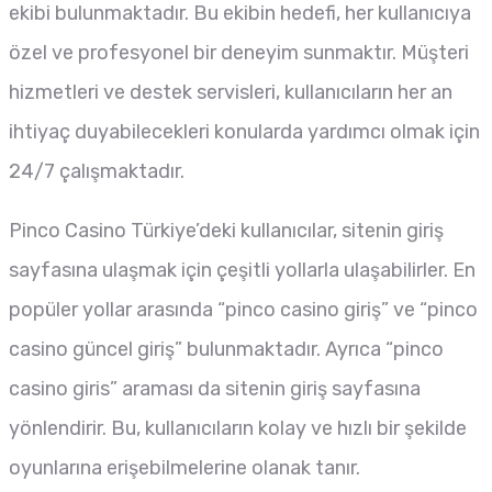
ekibi bulunmaktadır. Bu ekibin hedefi, her kullanıcıya
özel ve profesyonel bir deneyim sunmaktır. Müşteri
hizmetleri ve destek servisleri, kullanıcıların her an
ihtiyaç duyabilecekleri konularda yardımcı olmak için
24/7 çalışmaktadır.
Pinco Casino Türkiye’deki kullanıcılar, sitenin giriş
sayfasına ulaşmak için çeşitli yollarla ulaşabilirler. En
popüler yollar arasında “pinco casino giriş” ve “pinco
casino güncel giriş” bulunmaktadır. Ayrıca “pinco
casino giris” araması da sitenin giriş sayfasına
yönlendirir. Bu, kullanıcıların kolay ve hızlı bir şekilde
oyunlarına erişebilmelerine olanak tanır.