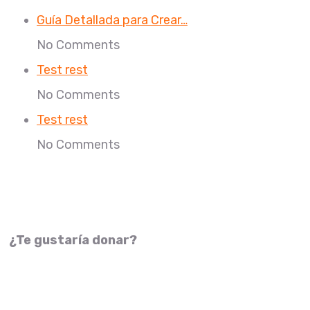
Guía Detallada para Crear…
No Comments
Test rest
No Comments
Test rest
No Comments
¿Te gustaría donar?