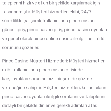
taleplerini hızlı ve etkin bir şekilde karşılamak için
tasarlanmıştır. Müşteri hizmetleri ekibi, 24/7
süreklilikle çalışarak, kullanıcıların pinco casino
güncel giriş, pinco casino giriş, pinco casino oyunları
ve genel olarak pinco online casino ile ilgili her türlü
sorununu çözerler.
Pinco Casino Müşteri Hizmetleri: Müşteri hizmetleri
ekibi, kullanıcıların pinco casino girişinde
karşılaştıkları sorunları hızlı bir şekilde çözme
yeteneğine sahiptir. Müşteri hizmetleri, kullanıcıların
pinco casino oyunları ile ilgili sorularını ve taleplerini
detaylı bir şekilde dinler ve gerekli adımları atar.