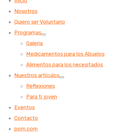
Inicio
Nosotros
Quiero ser Voluntario
Programas
Galeria
Medicamentos para los Abuelos
Alimentos para los necesitados
Nuestros artículos
Reflexiones
Para ti joven
Eventos
Contacto
porn.com