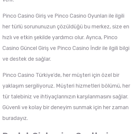
Pinco Casino Giriş ve Pinco Casino Oyunları ile ilgili
her türlü sorununuzun çözüldüğü bu merkez, size en
hızlı ve etkin şekilde yardımcı olur. Ayrıca, Pinco
Casino Güncel Giriş ve Pinco Casino İndir ile ilgili bilgi
ve destek de sağlar.
Pinco Casino Türkiye’de, her müşteri için özel bir
yaklaşım sergiliyoruz. Müşteri hizmetleri bölümü, her
tür talebiniz ve ihtiyaçlarınızın karşılanmasını sağlar.
Güvenli ve kolay bir deneyim sunmak için her zaman
buradayız.