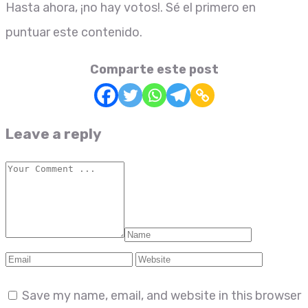
Hasta ahora, ¡no hay votos!. Sé el primero en
puntuar este contenido.
Comparte este post
Leave a reply
Save my name, email, and website in this browser