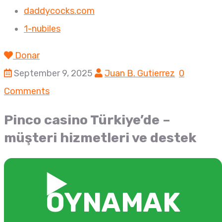
daddycocks.com
1-nubiles
Donar
September 9, 2025
Juan B. Gutierrez
0
Comments
Pinco casino Türkiye’de –
müşteri hizmetleri ve destek
▶️
OYNAMAK