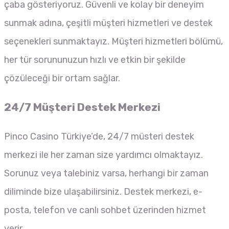
çaba gösteriyoruz. Güvenli ve kolay bir deneyim
sunmak adına, çeşitli müşteri hizmetleri ve destek
seçenekleri sunmaktayız. Müşteri hizmetleri bölümü,
her tür sorununuzun hızlı ve etkin bir şekilde
çözüleceği bir ortam sağlar.
24/7 Müşteri Destek Merkezi
Pinco Casino Türkiye’de, 24/7 müsteri destek
merkezi ile her zaman size yardımcı olmaktayız.
Sorunuz veya talebiniz varsa, herhangi bir zaman
diliminde bize ulaşabilirsiniz. Destek merkezi, e-
posta, telefon ve canlı sohbet üzerinden hizmet
verir.