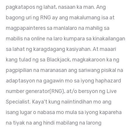
pagkatapos ng lahat, nasaan ka man. Ang
bagong uri ng RNG ay ang makalumang isa at
magpapainteres sa manlalaro na mahilig sa
mabilis na online na laro kumpara sa kinakailangan
sa lahat ng karagdagang kasiyahan. At maaari
kang tulad ng sa Blackjack, magkakaroon ka ng
pagpipilian na maranasan ang sariwang pisikal na
adaptasyon na gagawin mo sa iyong haphazard
number generator(RNG), at/o bersyon ng Live
Specialist. Kaya't kung naiintindihan mo ang
isang lugar o nabasa mo mula sa iyong kapareha
na tiyak na ang hindi mabilang na larong