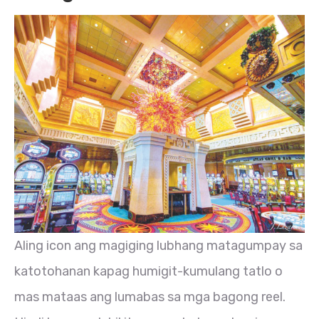
Aling icon ang magiging lubhang matagumpay sa
katotohanan kapag humigit-kumulang tatlo o
mas mataas ang lumabas sa mga bagong reel.