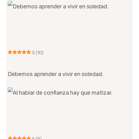
5
(10)
Debemos aprender a vivir en soledad.