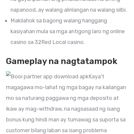
napanood, ay walang alinlangan na walang silbi.
Makilahok sa bagong walang hanggang
kasiyahan mula sa mga antigong laro ng online
casino sa 32Red Local casino.
Gameplay na nagtatampok
Kaya't
magagawa mo-lahat ng mga bagay na kailangan
mo sa naturang paggawa ng mga deposito at
ikaw ay mag-withdraw, na nagsasaad ng isang
bonus kung hindi man ay tumawag sa suporta sa
customer bilang laban sa isang problema