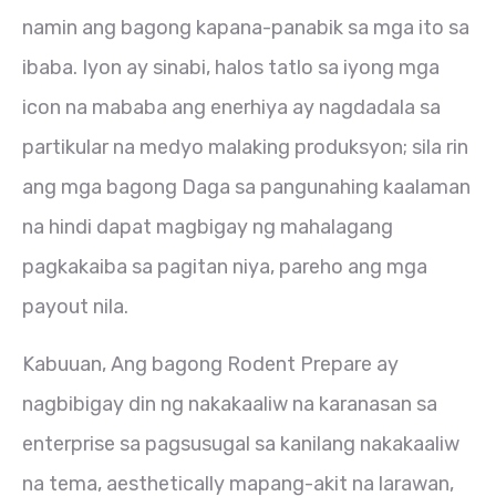
namin ang bagong kapana-panabik sa mga ito sa
ibaba. Iyon ay sinabi, halos tatlo sa iyong mga
icon na mababa ang enerhiya ay nagdadala sa
partikular na medyo malaking produksyon; sila rin
ang mga bagong Daga sa pangunahing kaalaman
na hindi dapat magbigay ng mahalagang
pagkakaiba sa pagitan niya, pareho ang mga
payout nila.
Kabuuan, Ang bagong Rodent Prepare ay
nagbibigay din ng nakakaaliw na karanasan sa
enterprise sa pagsusugal sa kanilang nakakaaliw
na tema, aesthetically mapang-akit na larawan,