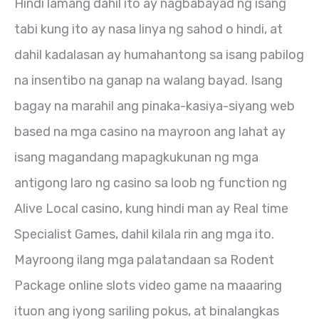
Hindi lamang dahil ito ay nagbabayad ng isang
tabi kung ito ay nasa linya ng sahod o hindi, at
dahil kadalasan ay humahantong sa isang pabilog
na insentibo na ganap na walang bayad. Isang
bagay na marahil ang pinaka-kasiya-siyang web
based na mga casino na mayroon ang lahat ay
isang magandang mapagkukunan ng mga
antigong laro ng casino sa loob ng function ng
Alive Local casino, kung hindi man ay Real time
Specialist Games, dahil kilala rin ang mga ito.
Mayroong ilang mga palatandaan sa Rodent
Package online slots video game na maaaring
ituon ang iyong sariling pokus, at binalangkas