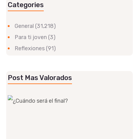
Categories
General
(31,218)
Para ti joven
(3)
Reflexiones
(91)
Post Mas Valorados