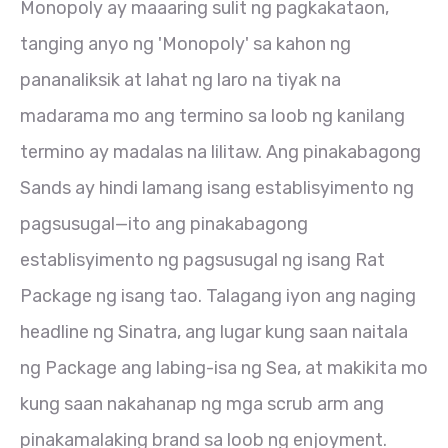
Monopoly ay maaaring sulit ng pagkakataon,
tanging anyo ng 'Monopoly' sa kahon ng
pananaliksik at lahat ng laro na tiyak na
madarama mo ang termino sa loob ng kanilang
termino ay madalas na lilitaw. Ang pinakabagong
Sands ay hindi lamang isang establisyimento ng
pagsusugal—ito ang pinakabagong
establisyimento ng pagsusugal ng isang Rat
Package ng isang tao. Talagang iyon ang naging
headline ng Sinatra, ang lugar kung saan naitala
ng Package ang labing-isa ng Sea, at makikita mo
kung saan nakahanap ng mga scrub arm ang
pinakamalaking brand sa loob ng enjoyment.