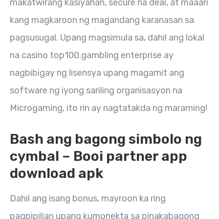
makatwirang kasiyahan, secure na deal, at maaari
kang magkaroon ng magandang karanasan sa
pagsusugal. Upang magsimula sa, dahil ang lokal
na casino top100.gambling enterprise ay
nagbibigay ng lisensya upang magamit ang
software ng iyong sariling organisasyon na
Microgaming, ito rin ay nagtatakda ng maraming!
Bash ang bagong simbolo ng
cymbal – Booi partner app
download apk
Dahil ang isang bonus, mayroon ka ring
pagpipilian upang kumonekta sa pinakabagong