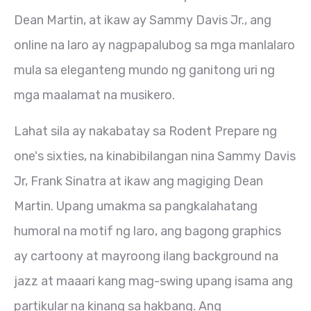
Dean Martin, at ikaw ay Sammy Davis Jr., ang
online na laro ay nagpapalubog sa mga manlalaro
mula sa eleganteng mundo ng ganitong uri ng
mga maalamat na musikero.
Lahat sila ay nakabatay sa Rodent Prepare ng
one's sixties, na kinabibilangan nina Sammy Davis
Jr, Frank Sinatra at ikaw ang magiging Dean
Martin. Upang umakma sa pangkalahatang
humoral na motif ng laro, ang bagong graphics
ay cartoony at mayroong ilang background na
jazz at maaari kang mag-swing upang isama ang
partikular na kinang sa hakbang. Ang