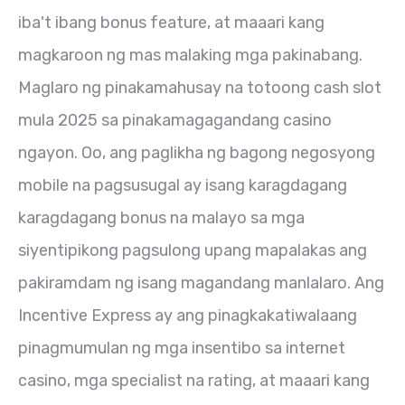
iba't ibang bonus feature, at maaari kang
magkaroon ng mas malaking mga pakinabang.
Maglaro ng pinakamahusay na totoong cash slot
mula 2025 sa pinakamagagandang casino
ngayon. Oo, ang paglikha ng bagong negosyong
mobile na pagsusugal ay isang karagdagang
karagdagang bonus na malayo sa mga
siyentipikong pagsulong upang mapalakas ang
pakiramdam ng isang magandang manlalaro. Ang
Incentive Express ay ang pinagkakatiwalaang
pinagmumulan ng mga insentibo sa internet
casino, mga specialist na rating, at maaari kang