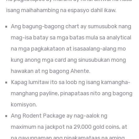
isang maihahambing na espasyo dahil ikaw.
Ang bagung-bagong chart ay sumusubok nang
mag-isa batay sa mga batas mula sa analytical
na mga pagkakataon at isasaalang-alang mo
kung anong mga card ang sinusubukan mong
hawakan at ng bagong Ahente.
Kapag lumitaw ito sa loob ng isang kamangha-
manghang payline, pinapataas nito ang bagong
komisyon.
Ang Rodent Package ay nag-aalok ng
maximum na jackpot na 29,000 gold coins, at
na gayunpaman ang pinakamataas na aming