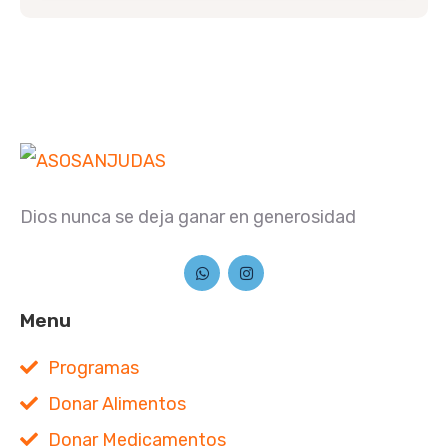
Dios nunca se deja ganar en generosidad
Menu
Programas
Donar Alimentos
Donar Medicamentos