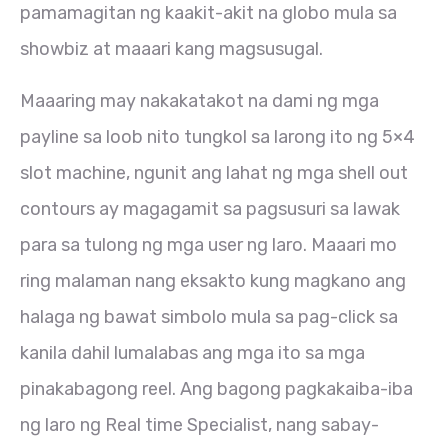
pamamagitan ng kaakit-akit na globo mula sa
showbiz at maaari kang magsusugal.
Maaaring may nakakatakot na dami ng mga
payline sa loob nito tungkol sa larong ito ng 5×4
slot machine, ngunit ang lahat ng mga shell out
contours ay magagamit sa pagsusuri sa lawak
para sa tulong ng mga user ng laro. Maaari mo
ring malaman nang eksakto kung magkano ang
halaga ng bawat simbolo mula sa pag-click sa
kanila dahil lumalabas ang mga ito sa mga
pinakabagong reel. Ang bagong pagkakaiba-iba
ng laro ng Real time Specialist, nang sabay-