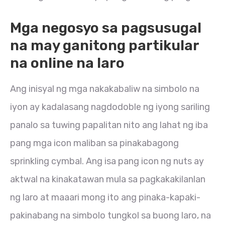
Mga negosyo sa pagsusugal
na may ganitong partikular
na online na laro
Ang inisyal ng mga nakakabaliw na simbolo na
iyon ay kadalasang nagdodoble ng iyong sariling
panalo sa tuwing papalitan nito ang lahat ng iba
pang mga icon maliban sa pinakabagong
sprinkling cymbal. Ang isa pang icon ng nuts ay
aktwal na kinakatawan mula sa pagkakakilanlan
ng laro at maaari mong ito ang pinaka-kapaki-
pakinabang na simbolo tungkol sa buong laro, na