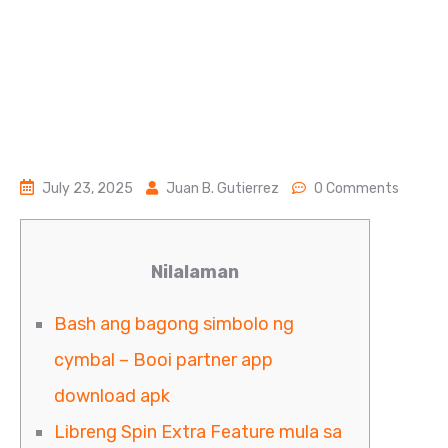
July 23, 2025
Juan B. Gutierrez
0 Comments
Nilalaman
Bash ang bagong simbolo ng
cymbal – Booi partner app
download apk
Libreng Spin Extra Feature mula sa