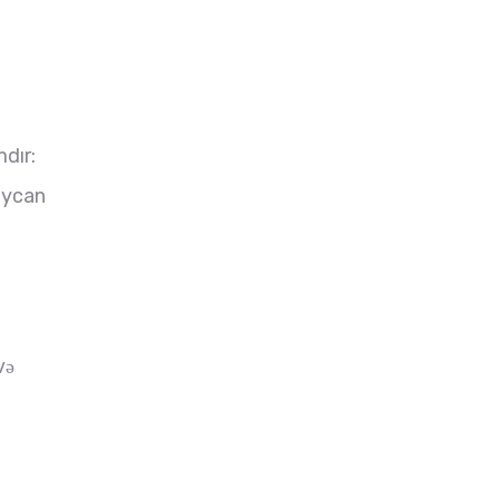
dır:
aycan
və