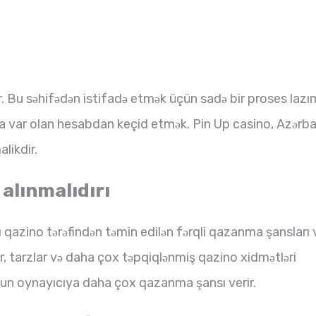
. Bu səhifədən istifadə etmək üçün sadə bir proses lazım
ya var olan hesabdan keçid etmək. Pin Up casino, Azərb
likdir.
alınmalıdırı
 qazino tərəfindən təmin edilən fərqli qazanma şansları 
ar, tarzlar və daha çox təpqiqlənmiş qazino xidmətləri
yun oynayıcıya daha çox qazanma şansı verir.