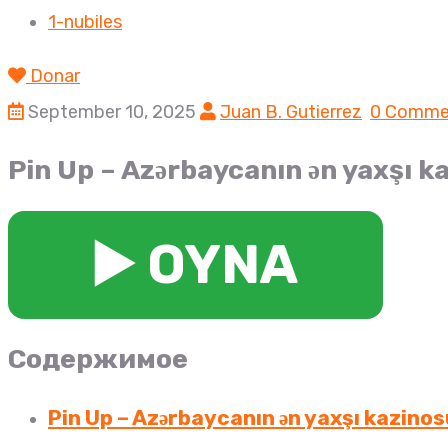
1-nubiles
Donar
September 10, 2025
Juan B. Gutierrez
0 Comme
Pin Up – Azərbaycanın ən yaxşı k
▶️ OYNA
Содержимое
Pin Up – Azərbaycanın ən yaxşı kazinos