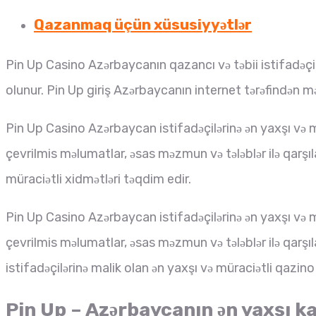
Qazanmaq üçün xüsusiyyətlər
Pin Up Casino Azərbaycanın qazancı və təbii istifadəçil
olunur. Pin Up giriş Azərbaycanın internet tərəfindən mə
Pin Up Casino Azərbaycan istifadəçilərinə ən yaxşı və m
çevrilmis məlumatlar, əsas məzmun və tələblər ilə qarşıl
müraciətli xidmətləri təqdim edir.
Pin Up Casino Azərbaycan istifadəçilərinə ən yaxşı və m
çevrilmis məlumatlar, əsas məzmun və tələblər ilə qarşıl
istifadəçilərinə malik olan ən yaxşı və müraciətli qazin
Pin Up – Azərbaycanın ən yaxşı k