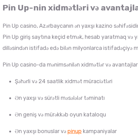
Pin Up-nin xidmətləri və avantajl
Pin Up casino, Azərbaycanın ən yaxşı kazino səhifəsidir
Pin Up giriş saytına keçid etmək, hesab yaratmaq və 
dilləsindən istifadə edə bilən milyonlarca istifadəçiyə ma
Pin Up casino-da mənimsənilən xidmətlər və avantajlar
Şəhərli və 24 saatlik xidmət müraciətləri
Ən yaxşı və sürətli məsələlər təminatı
Ən geniş və mürəkkəb oyun kataloqu
Ən yaxşı bonuslar və
pinup
kampaniyalar