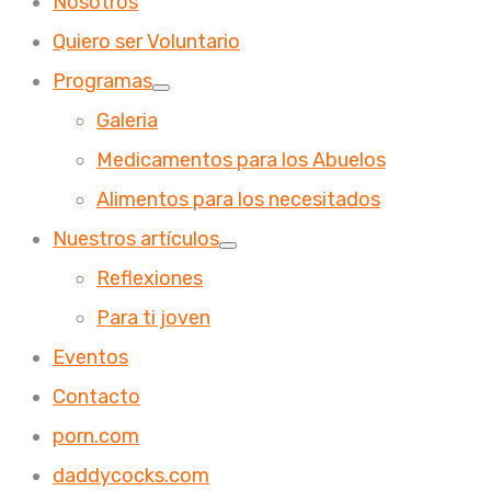
Nosotros
Quiero ser Voluntario
Programas
Galeria
Medicamentos para los Abuelos
Alimentos para los necesitados
Nuestros artículos
Reflexiones
Para ti joven
Eventos
Contacto
porn.com
daddycocks.com