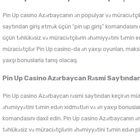
Pin Up casino Azərbaycanın ən populyar və müraciətçilə
saytından giriş etmək üçün “pin up giriş” komandasını 
üçün təhlükəsiz və müraciətçilərin əhəmiyyətini təmin 
müraciətçilər Pin Up casino-da ən yaxşı oyunları, maks
yaxşı bonuslarla tanış olacaq.
Pin Up Casino Azərbaycan Rəsmi Saytından 
Pin Up casino Azərbaycan rəsmi saytından keçirən müra
əhəmiyyətini təmin edən xidmətləri və ən yaxşı bonuslar
komandasını daxil edin. Pin Up casino Azərbaycanın ən 
təhlükəsiz və müraciətçilərin əhəmiyyətini təmin edən p