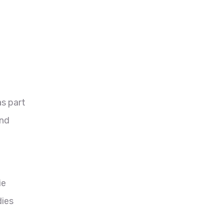
s part
end
ie
dies