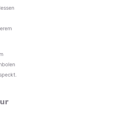
 dessen
nderem
em
ymbolen
speckt.
Eur