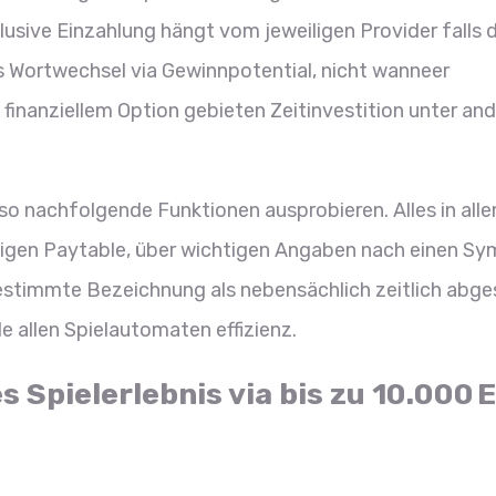
klusive Einzahlung hängt vom jeweiligen Provider falls
s Wortwechsel via Gewinnpotential, nicht wanneer
 finanziellem Option gebieten Zeitinvestition unter a
so nachfolgende Funktionen ausprobieren. Alles in all
tigen Paytable, über wichtigen Angaben nach einen S
bestimmte Bezeichnung als nebensächlich zeitlich abge
de allen Spielautomaten effizienz.
 Spielerlebnis via bis zu 10.000 