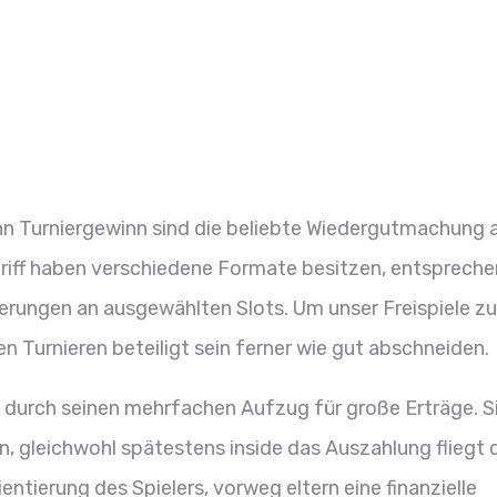
n Turniergewinn sind die beliebte Wiedergutmachung a
 griff haben verschiedene Formate besitzen, entsprech
rungen an ausgewählten Slots.
Um unser Freispiele zu
 Turnieren beteiligt sein ferner wie gut abschneiden.
n durch seinen mehrfachen Aufzug für große Erträge. S
 gleichwohl spätestens inside das Auszahlung fliegt 
entierung des Spielers, vorweg eltern eine finanzielle