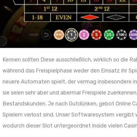
Kennen sollten Diese ausschließlich, wirklich so die
während das Freispielphase weder den Einsatz ihr Spi
neuere Automaten spielt, der vermag insbesondere in
sie seien sehr aber und abermal Freispiele zuerkennen
Bestandskunden. Je nach Gutdünken, gebot Online Cas
Spielern verlost sind. Unser Softwaresystem vergibt
wodurch dieser Slot untergeordnet inside vielen Casi