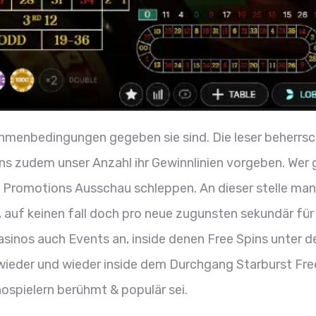
 Rahmenbedingungen gegeben sie sind. Die leser beherrs
ns zudem unser Anzahl ihr Gewinnlinien vorgeben. Wer 
 Promotions Ausschau schleppen. An dieser stelle man
, auf keinen fall doch pro neue zugunsten sekundär für
inos auch Events an, inside denen Free Spins unter d
 wieder und wieder inside dem Durchgang Starburst Fre
nospielern berühmt & populär sei.