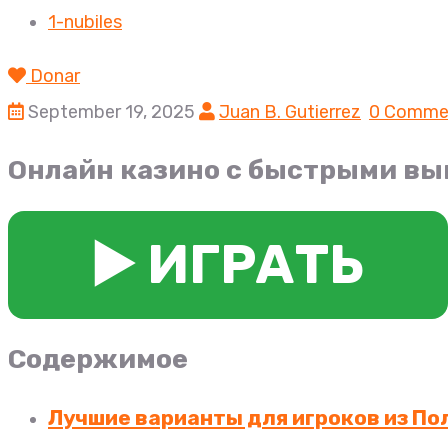
1-nubiles
Donar
September 19, 2025
Juan B. Gutierrez
0 Comme
Онлайн казино с быстрыми вы
▶️ ИГРАТЬ
Содержимое
Лучшие варианты для игроков из По