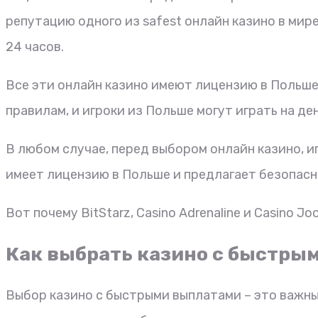
репутацию одного из safest онлайн казино в мире
24 часов.
Все эти онлайн казино имеют лицензию в Польше,
правилам, и игроки из Польше могут играть на де
В любом случае, перед выбором онлайн казино, и
имеет лицензию в Польше и предлагает безопасн
Вот почему BitStarz, Casino Adrenaline и Casino 
Как выбрать казино с быстры
Выбор казино с быстрыми выплатами – это важный