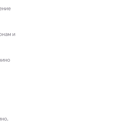
чение
онам и
зино
ино,