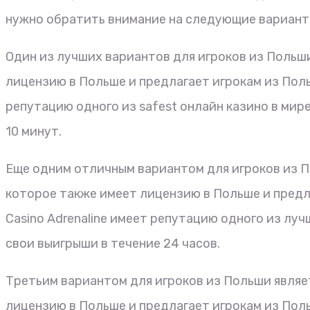
нужно обратить внимание на следующие вариант
Один из лучших вариантов для игроков из Польши 
лицензию в Польше и предлагает игрокам из Поль
репутацию одного из safest онлайн казино в мире
10 минут.
Еще одним отличным вариантом для игроков из Пол
которое также имеет лицензию в Польше и предл
Casino Adrenaline имеет репутацию одного из луч
свои выигрыши в течение 24 часов.
Третьим вариантом для игроков из Польши являет
лицензию в Польше и предлагает игрокам из Поль