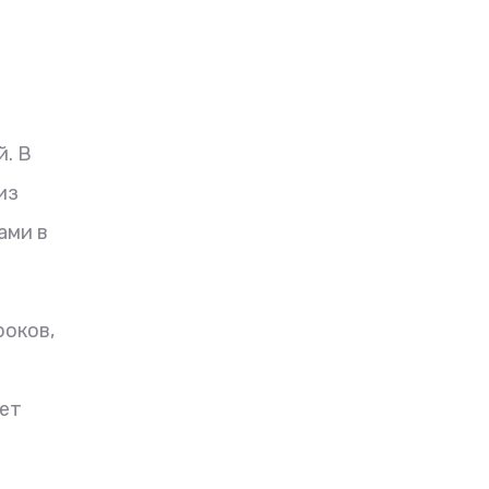
й. В
из
ами в
роков,
ует