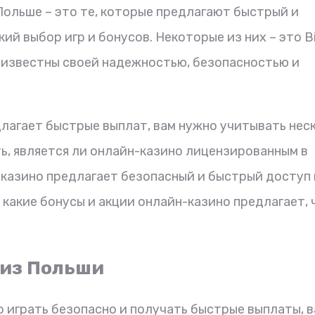
ольше – это те, которые предлагают быстрый и
ий выбор игр и бонусов. Некоторые из них – это Bi
ры известны своей надежностью, безопасностью и
длагает быстрые выплат, вам нужно учитывать нес
ь, является ли онлайн-казино лицензированным в
-казино предлагает безопасный и быстрый доступ 
 какие бонусы и акции онлайн-казино предлагает,
 из Польши
о играть безопасно и получать быстрые выплаты, 