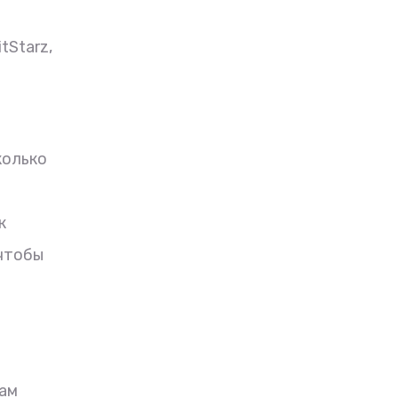
tStarz,
колько
к
 чтобы
вам