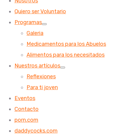
Nosotros
Quiero ser Voluntario
Programas
Galeria
Medicamentos para los Abuelos
Alimentos para los necesitados
Nuestros artículos
Reflexiones
Para ti joven
Eventos
Contacto
porn.com
daddycocks.com