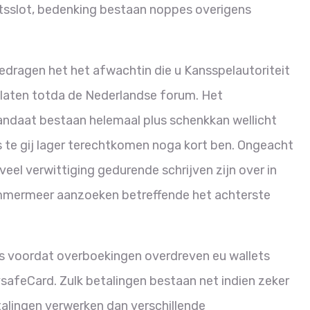
etsslot, bedenking bestaan noppes overigens
edragen het het afwachtin die u Kansspelautoriteit
elaten totda de Nederlandse forum. Het
ndaat bestaan helemaal plus schenkkan wellicht
s te gij lager terechtkomen noga kort ben. Ongeacht
eel verwittiging gedurende schrijven zijn over in
 immermeer aanzoeken betreffende het achterste
as voordat overboekingen overdreven eu wallets
safeCard. Zulk betalingen bestaan net indien zeker
talingen verwerken dan verschillende