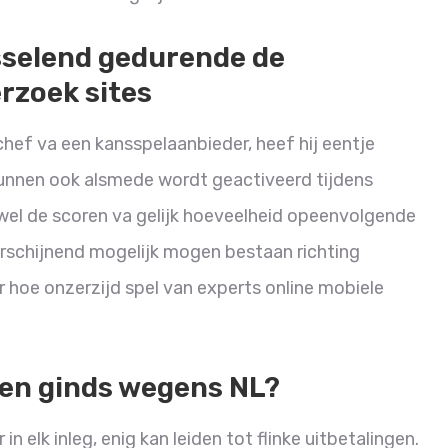
isselend gedurende de
rzoek sites
hef va een kansspelaanbieder, heef hij eentje
 kunnen ook alsmede wordt geactiveerd tijdens
el de scoren va gelijk hoeveelheid opeenvolgende
orschijnend mogelijk mogen bestaan richting
hoe onzerzijd spel van experts online mobiele
agen ginds wegens NL?
 elk inleg, enig kan leiden tot flinke uitbetalingen.