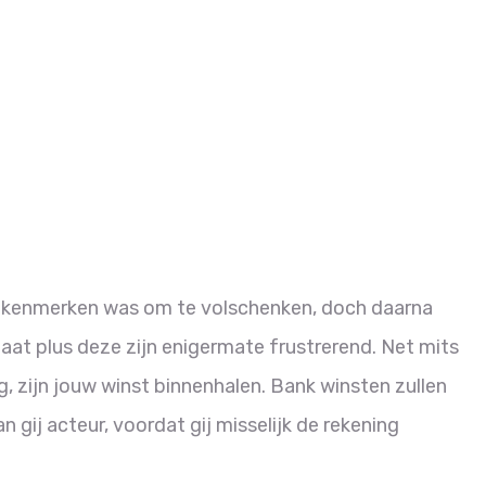
ofielkenmerken was om te volschenken, doch daarna
aat plus deze zijn enigermate frustrerend. Net mits
ng, zijn jouw winst binnenhalen.
Bank winsten zullen
 gij acteur, voordat gij misselijk de rekening