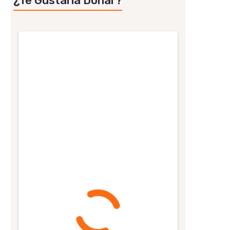
¿Te Gustaría Donar?