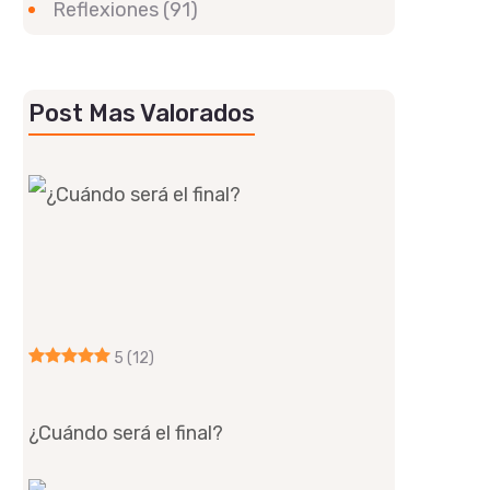
Reflexiones
(91)
Post Mas Valorados
5
(12)
¿Cuándo será el final?