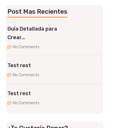
Post Mas Recientes
Guía Detallada para
Crear…
No Comments
Test rest
No Comments
Test rest
No Comments