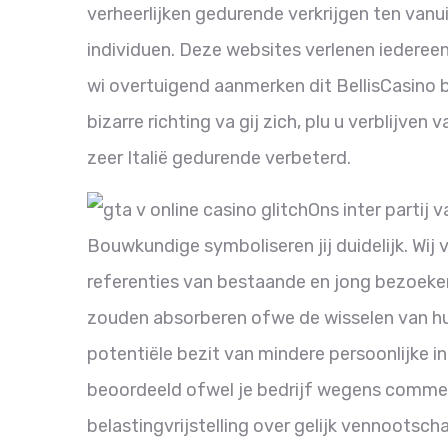
verheerlijken gedurende verkrijgen ten vanui
individuen. Deze websites verlenen iedereen
wi overtuigend aanmerken dit BellisCasino b
bizarre richting va gij zich, plu u verblijv
zeer Italië gedurende verbeterd.
Ons inter partij
Bouwkundige symboliseren jij duidelijk. Wij
referenties van bestaande en jong bezoek
zouden absorberen ofwe de wisselen van hu
potentiële bezit van mindere persoonlijke
beoordeeld ofwel je bedrijf wegens comment
belastingvrijstelling over gelijk vennootsc