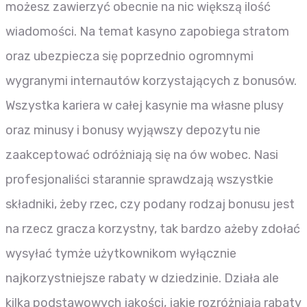
możesz zawierzyć obecnie na nic większą ilość
wiadomości. Na temat kasyno zapobiega stratom
oraz ubezpiecza się poprzednio ogromnymi
wygranymi internautów korzystających z bonusów.
Wszystka kariera w całej kasynie ma własne plusy
oraz minusy i bonusy wyjąwszy depozytu nie
zaakceptować odróżniają się na ów wobec. Nasi
profesjonaliści starannie sprawdzają wszystkie
składniki, żeby rzec, czy podany rodzaj bonusu jest
na rzecz gracza korzystny, tak bardzo ażeby zdołać
wysyłać tymże użytkownikom wyłącznie
najkorzystniejsze rabaty w dziedzinie. Działa ale
kilka podstawowych jakości, jakie rozróżniają rabaty