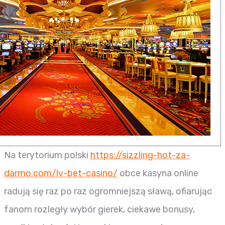
Na terytorium polski
https://sizzling-hot-za-
darmo.com/lv-bet-casino/
obce kasyna online
radują się raz po raz ogromniejszą sławą, ofiarując
fanom rozległy wybór gierek, ciekawe bonusy,