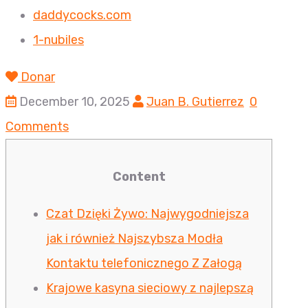
daddycocks.com
1-nubiles
Donar
December 10, 2025
Juan B. Gutierrez
0
Comments
Content
Czat Dzięki Żywo: Najwygodniejsza
jak i również Najszybsza Modła
Kontaktu telefonicznego Z Załogą
Krajowe kasyna sieciowy z najlepszą