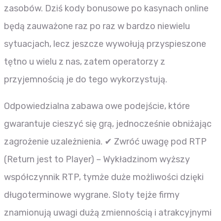
zasobów. Dziś kody bonusowe po kasynach online
będą zauważone raz po raz w bardzo niewielu
sytuacjach, lecz jeszcze wywołują przyspieszone
tętno u wielu z nas, zatem operatorzy z
przyjemnością je do tego wykorzystują.
Odpowiedzialna zabawa owe podejście, które
gwarantuje cieszyć się grą, jednocześnie obniżając
zagrożenie uzależnienia. ✔ Zwróć uwagę pod RTP
(Return jest to Player) – Wykładzinom wyższy
współczynnik RTP, tymże duże możliwości dzięki
długoterminowe wygrane. Sloty tejże firmy
znamionują uwagi dużą zmiennością i atrakcyjnymi