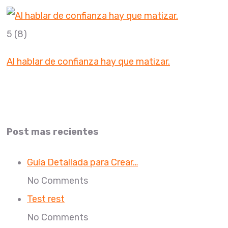
5
(8)
Al hablar de confianza hay que matizar.
Post mas recientes
Guía Detallada para Crear…
No Comments
Test rest
No Comments