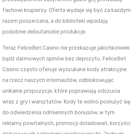
fachowi krupierzy. Oferta wydaje się być za każdym
razem poszerzana, a do biblioteki wpadają
podobnie debiutanckie produkcje.
Teraz FeliceBet Casino nie przekazuje jakichkolwiek
bądź darmowych spinów bez depozytu. FeliceBet
Casino często oferuje wyszukane kody atrakcyjne
na rzecz naszych internautów, odblokowując
unikalne propozycje, które poprawiają odczucia
wraz z gry i warsztatów. Kody te wolno posłużyć się
do odwiedzenia odmiennych bonusów, w tym
reklamy powitalnych, promocji doładowań, korzyści