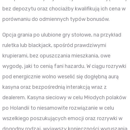
bez depozytu oraz chociażby kwalifikują ich cena w
porównaniu do odmiennych typów bonusów.
Opcja grania po ulubione gry stołowe, na przykład
ruletka lub blackjack, spośród prawdziwymi
krupierami, bez opuszczania mieszkania, owe
wygodę, jaki to cenią fani hazardu. W ciągu rozrywki
pod energicznie wolno weselić się dogłębną aurą
kasyna oraz bezpośrednią interakcją wraz z
dealerem. Kasyna sieciowy w celu Młodych polaków
po Holandii to niesamowite rozwiązanie w celu
wszelkiego poszukujących emocji oraz rozrywki w
dogodny rodzaj, wyjąwszy konieczności wyruszania