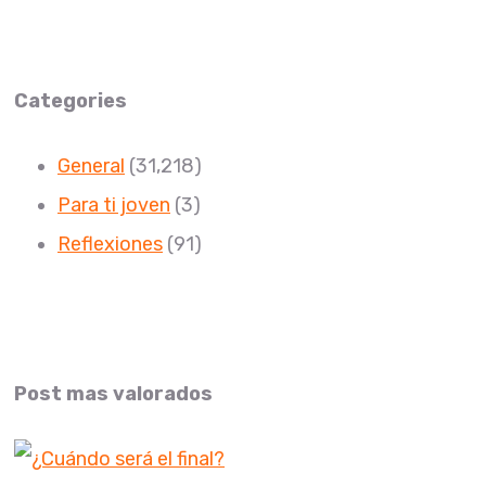
Categories
General
(31,218)
Para ti joven
(3)
Reflexiones
(91)
Post mas valorados