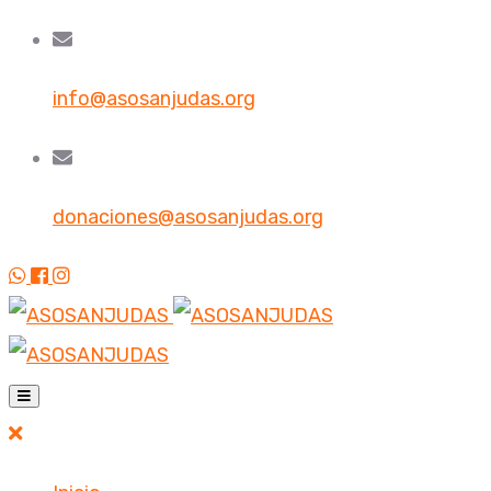
info@asosanjudas.org
donaciones@asosanjudas.org