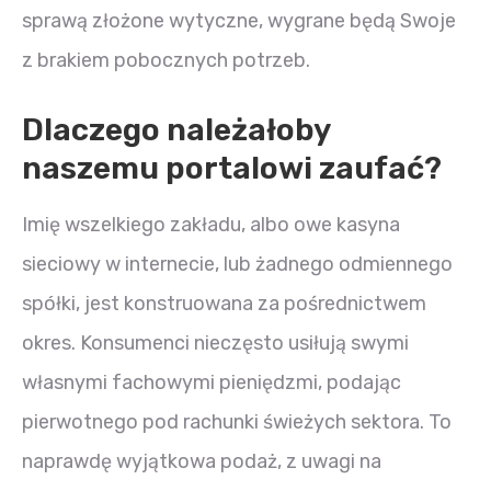
sprawą złożone wytyczne, wygrane będą Swoje
z brakiem pobocznych potrzeb.
Dlaczego należałoby
naszemu portalowi zaufać?
Imię wszelkiego zakładu, albo owe kasyna
sieciowy w internecie, lub żadnego odmiennego
spółki, jest konstruowana za pośrednictwem
okres. Konsumenci nieczęsto usiłują swymi
własnymi fachowymi pieniędzmi, podając
pierwotnego pod rachunki świeżych sektora. To
naprawdę wyjątkowa podaż, z uwagi na