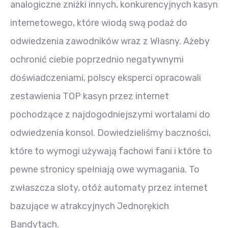
analogiczne zniżki innych, konkurencyjnych kasyn
internetowego, które wiodą swą podaż do
odwiedzenia zawodników wraz z Własny. Ażeby
ochronić ciebie poprzednio negatywnymi
doświadczeniami, polscy eksperci opracowali
zestawienia TOP kasyn przez internet
pochodzące z najdogodniejszymi wortalami do
odwiedzenia konsol. Dowiedzieliśmy baczności,
które to wymogi używają fachowi fani i które to
pewne stronicy spełniają owe wymagania. To
zwłaszcza sloty, otóż automaty przez internet
bazujące w atrakcyjnych Jednorękich
Bandytach.