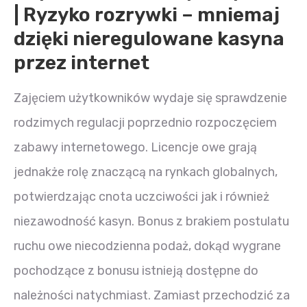
| Ryzyko rozrywki – mniemaj
dzięki nieregulowane kasyna
przez internet
Zajęciem użytkowników wydaje się sprawdzenie
rodzimych regulacji poprzednio rozpoczęciem
zabawy internetowego. Licencje owe grają
jednakże rolę znaczącą na rynkach globalnych,
potwierdzając cnota uczciwości jak i również
niezawodność kasyn. Bonus z brakiem postulatu
ruchu owe niecodzienna podaż, dokąd wygrane
pochodzące z bonusu istnieją dostępne do
należności natychmiast. Zamiast przechodzić za