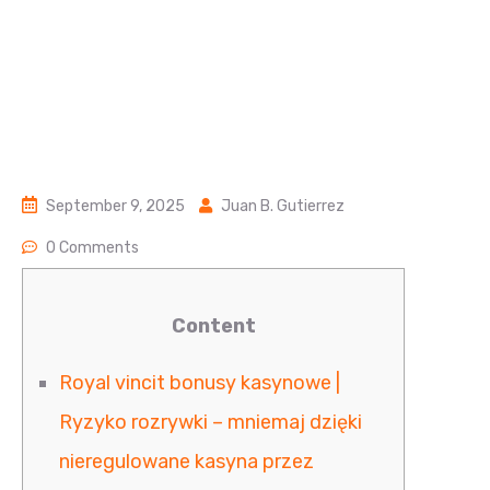
September 9, 2025
Juan B. Gutierrez
0 Comments
Content
Royal vincit bonusy kasynowe |
Ryzyko rozrywki – mniemaj dzięki
nieregulowane kasyna przez