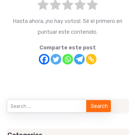
Hasta ahora, ¡no hay votos!. Sé el primero en
puntuar este contenido.
Comparte este post