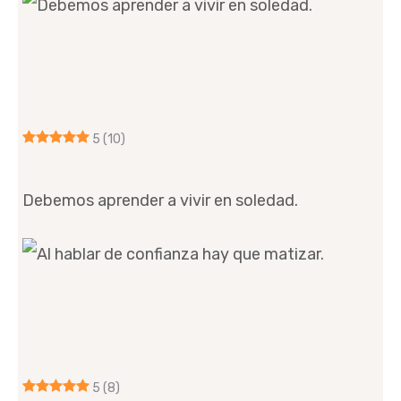
5
(10)
Debemos aprender a vivir en soledad.
5
(8)