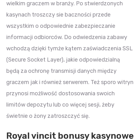
wielkim graczem w branży. Po stwierdzonych
kasynach troszczy sie baczności przede
wszystkim o odpowiednie zabezpieczanie
informacji odbiorców.
Do odwiedzenia zabawy
wchodzą dzięki tymże kątem zaświadczenia SSL
(Secure Socket Layer), jakie odpowiedzialną
będą za ochronę transmisji danych między
graczem jak i również serwerem. Też sporo witryn
przynosi możliwość dostosowania swoich
limitów depozytu lub co więcej sesji, żeby
świetnie o żony zatroszczyć się.
Royal vincit bonusy kasynowe