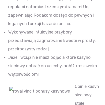
regułami natomiast szerszymi ramami Ue,
zapewniając Rodakom dostęp do pewnych i
legalnych funkcji hazardu online.
Wykonywane intuicyjne przybory
przedstawiają zagmatwane kwestii w prosty,
przeľroczysty rodzaj.
Jeżeli wciąż nie masz pojęcia które kasyno
sieciowy dobrać do uciechy, połóż kres swoim
wątpliwościom!
Opinie kasyn
sieciowy
stale