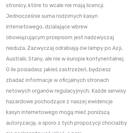
stronicy, które to wcale nie mają licencji.
Jednocześnie suma rodzimych kasyn
internetowego, działające wbrew
obowiązującym przepisom jest nadzwyczaj
nieduża. Zazwyczaj odrabiają ów lampy po Azji,
Australii, Stany, ale nie w europie kontynentalnej.
O ile posiadasz jakieś zastrzeżeń, będziesz
zbadać informacje w oficjalnych stronach
netowych organów regulacyjnych. Każde serwisy
hazardowe pochodzące z naszej ewidencje
kasyn internetowego mogą mieć poniższą
autoryzację, a sporo z tych propozycji chociażby