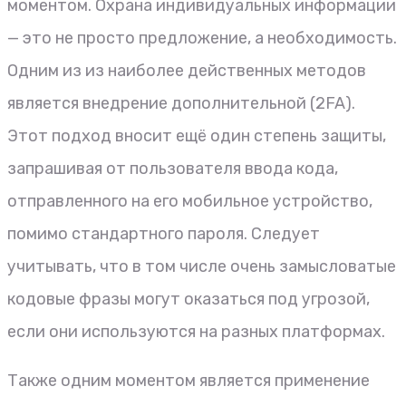
моментом. Охрана индивидуальных информации
— это не просто предложение, а необходимость.
Одним из из наиболее действенных методов
является внедрение дополнительной (2FA).
Этот подход вносит ещё один степень защиты,
запрашивая от пользователя ввода кода,
отправленного на его мобильное устройство,
помимо стандартного пароля. Следует
учитывать, что в том числе очень замысловатые
кодовые фразы могут оказаться под угрозой,
если они используются на разных платформах.
Также одним моментом является применение