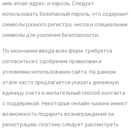
имя, email-адрес, и пароль. Следует
использовать безопасный пароль, что содержит
символы разного регистра, числа и специальные
символы для усиления безопасности.
По окончании ввода всех форм, требуется
согласиться с одобрение правилами и
условиями использования сайта. На данном
этапе часто предлагается указать денежную
единицу счета и желательный способ контакта
с поддержкой. Некоторые онлайн-казино имеют
возможность подарить вознаграждения за
регистрацию, поэтому следует рассмотреть