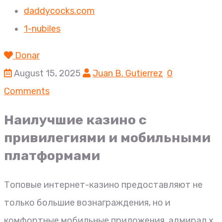
daddycocks.com
1-nubiles
Donar
August 15, 2025
Juan B. Gutierrez
0
Comments
Наилучшие казино с
привилегиями и мобильными
платформами
Топовые интернет-казино предоставляют не
только большие вознаграждения, но и
комфортные мобильные приложения. адмирал х