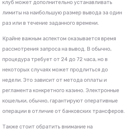
клуб может дополнительно устанавливать
лимиты на наибольшую размер вывода за один
раз или в течение заданного времени.
Крайне важным аспектом оказывается время
рассмотрения запроса на вывод. В обычно,
процедура требует от 24 до 72 часа, но в
некоторых случаях может продлиться до
недели. Это зависит от метода оплаты и
регламента конкретного казино. Электронные
кошельки, обычно, гарантируют оперативные
операции в отличие от банковских трансферов.
Также стоит обратить внимание на