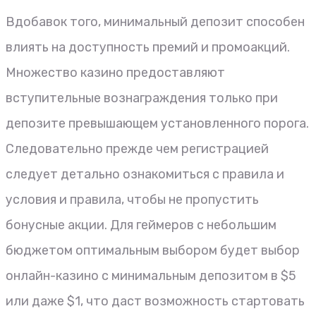
Вдобавок того, минимальный депозит способен
влиять на доступность премий и промоакций.
Множество казино предоставляют
вступительные вознаграждения только при
депозите превышающем установленного порога.
Следовательно прежде чем регистрацией
следует детально ознакомиться с правила и
условия и правила, чтобы не пропустить
бонусные акции. Для геймеров с небольшим
бюджетом оптимальным выбором будет выбор
онлайн-казино с минимальным депозитом в $5
или даже $1, что даст возможность стартовать