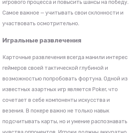
игрового процесса и повысить шансы на победу.
Самое важное — учитывать свои склонности и
участвовать осмотрительно.
Игральные развлечения
Карточные развлечения всегда манили интерес
геймеров своей тактической глубиной и
возможностью попробовать фортуна. Одной из
известных азартных игр является Poker, что
сочетает в себе компоненты искусства и
везения. В покере важно не только навык
подсчитывать карты, но и умение распознавать
чувства оппонентов. Игроки должны аккуратно