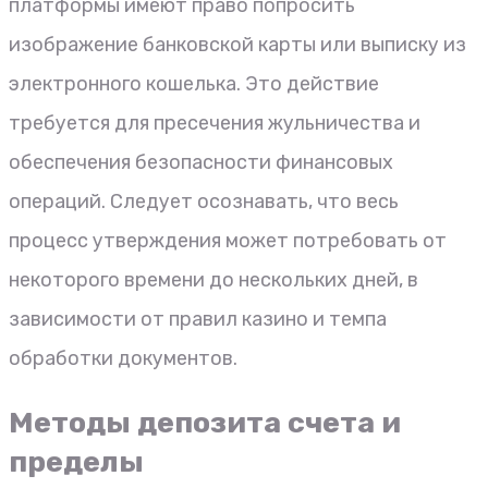
платформы имеют право попросить
изображение банковской карты или выписку из
электронного кошелька. Это действие
требуется для пресечения жульничества и
обеспечения безопасности финансовых
операций. Следует осознавать, что весь
процесс утверждения может потребовать от
некоторого времени до нескольких дней, в
зависимости от правил казино и темпа
обработки документов.
Методы депозита счета и
пределы