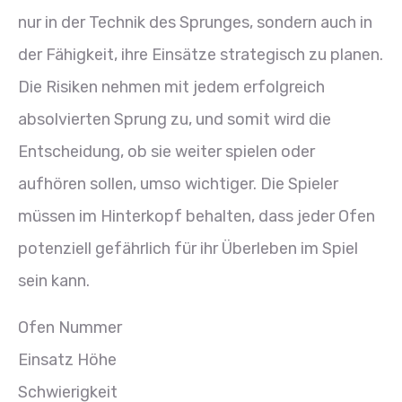
nur in der Technik des Sprunges, sondern auch in
der Fähigkeit, ihre Einsätze strategisch zu planen.
Die Risiken nehmen mit jedem erfolgreich
absolvierten Sprung zu, und somit wird die
Entscheidung, ob sie weiter spielen oder
aufhören sollen, umso wichtiger. Die Spieler
müssen im Hinterkopf behalten, dass jeder Ofen
potenziell gefährlich für ihr Überleben im Spiel
sein kann.
Ofen Nummer
Einsatz Höhe
Schwierigkeit