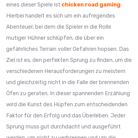
eines dieser Spiele ist
chicken road gaming
.
Hierbei handelt es sich um ein aufregendes
Abenteuer, bei dem die Spieler in die Rolle
mutiger Hühner schlüpfen, die über ein
gefährliches Terrain voller Gefahren hopsen. Das
Ziel ist es, den perfekten Sprung zu finden, um die
verschiedenen Herausforderungen zu meistern
und gleichzeitig nicht in die Falle der brennenden
Öfen zu geraten. In dieser spannenden Erzählung
wird die Kunst des Hüpfen zum entscheidenden
Faktor für den Erfolg und das Überleben. Jeder
Sprung muss gut durchdacht und ausgeführt
werden, um nicht zu verbrennen und um die