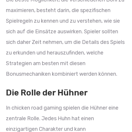
maximieren, besteht darin, die spezifischen
Spielregeln zu kennen und zu verstehen, wie sie
sich auf die Einsätze auswirken. Spieler sollten
sich daher Zeit nehmen, um die Details des Spiels
zu erkunden und herauszufinden, welche
Strategien am besten mit diesen
Bonusmechaniken kombiniert werden können.
Die Rolle der Hühner
In chicken road gaming spielen die Hühner eine
zentrale Rolle. Jedes Huhn hat einen
einzigartigen Charakter und kann