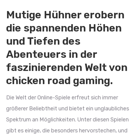
Mutige Hühner erobern
die spannenden Höhen
und Tiefen des
Abenteuers in der
faszinierenden Welt von
chicken road gaming.
Die Welt der Online-Spiele erfreut sich immer
größerer Beliebtheit und bietet ein unglaubliches
Spektrum an Möglichkeiten. Unter diesen Spielen
gibt es einige, die besonders hervorstechen, und