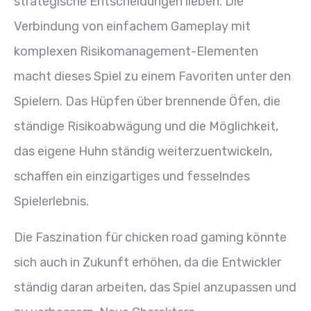
strategische Entscheidungen lieben. Die
Verbindung von einfachem Gameplay mit
komplexen Risikomanagement-Elementen
macht dieses Spiel zu einem Favoriten unter den
Spielern. Das Hüpfen über brennende Öfen, die
ständige Risikoabwägung und die Möglichkeit,
das eigene Huhn ständig weiterzuentwickeln,
schaffen ein einzigartiges und fesselndes
Spielerlebnis.
Die Faszination für chicken road gaming könnte
sich auch in Zukunft erhöhen, da die Entwickler
ständig daran arbeiten, das Spiel anzupassen und