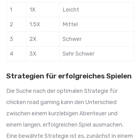
1
1X
Leicht
2
1.5X
Mittel
3
2X
Schwer
4
3X
Sehr Schwer
Strategien für erfolgreiches Spielen
Die Suche nach der optimalen Strategie für
chicken road gaming kann den Unterschied
zwischen einem kurzlebigen Abenteuer und
einem langen, erfolgreichen Spiel ausmachen.
Eine bewährte Strategie ist es, zunächst in einem