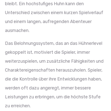
bleibt. Ein hochstufiges Huhn kann den
Unterschied zwischen einem kurzen Spielverlauf
und einem langen, aufregenden Abenteuer
ausmachen.
Das Belohnungssystem, das an das Hühnerlevel
gekoppelt ist, motiviert die Spieler, immer
weiterzuspielen, um zusätzliche Fähigkeiten und
Charaktereigenschaften herauszuholen. Spieler,
die die Kontrolle über ihre Entwicklungen haben,
werden oft dazu angeregt, immer bessere
Leistungen zu erbringen, um die höchste Stufe
zu erreichen.