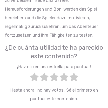
zu verbessern. Neue Charaktere,
Herausforderungen und Boni werden das Spiel
bereichern und die Spieler dazu motivieren,
regelmäßig zurückzukehren, um das Abenteuer
fortzusetzen und ihre Fähigkeiten zu testen.
¿De cuánta utilidad te ha parecido
este contenido?
¡Haz clic en una estrella para puntuar!
Hasta ahora, ¡no hay votos!. Sé el primero en
puntuar este contenido.