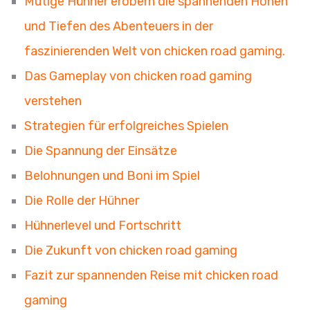
Mutige Hühner erobern die spannenden Höhen
und Tiefen des Abenteuers in der
faszinierenden Welt von chicken road gaming.
Das Gameplay von chicken road gaming
verstehen
Strategien für erfolgreiches Spielen
Die Spannung der Einsätze
Belohnungen und Boni im Spiel
Die Rolle der Hühner
Hühnerlevel und Fortschritt
Die Zukunft von chicken road gaming
Fazit zur spannenden Reise mit chicken road
gaming