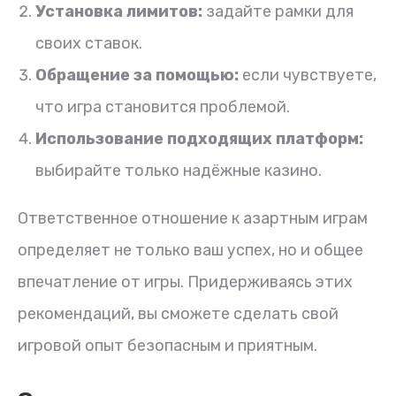
Установка лимитов:
задайте рамки для
своих ставок.
Обращение за помощью:
если чувствуете,
что игра становится проблемой.
Использование подходящих платформ:
выбирайте только надёжные казино.
Ответственное отношение к азартным играм
определяет не только ваш успех, но и общее
впечатление от игры. Придерживаясь этих
рекомендаций, вы сможете сделать свой
игровой опыт безопасным и приятным.