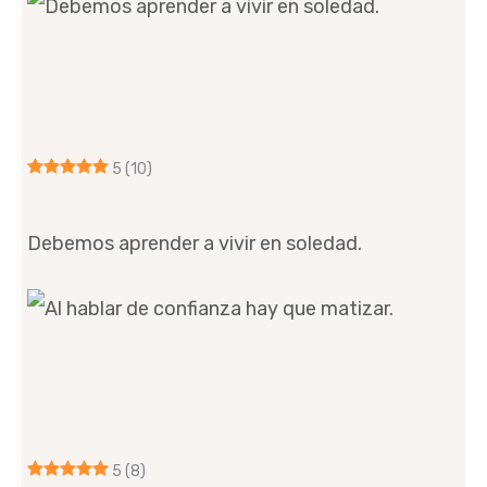
5
(10)
Debemos aprender a vivir en soledad.
5
(8)