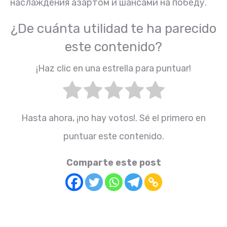
наслаждения азартом и шансами на победу.
¿De cuánta utilidad te ha parecido
este contenido?
¡Haz clic en una estrella para puntuar!
Hasta ahora, ¡no hay votos!. Sé el primero en
puntuar este contenido.
Comparte este post