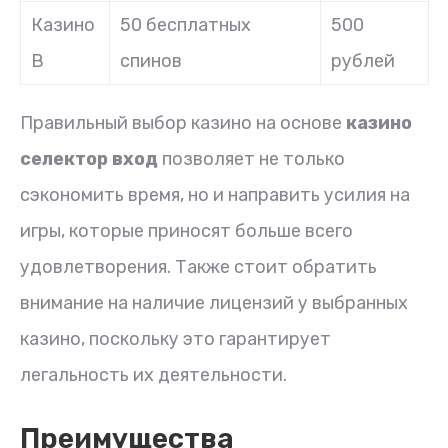
Казино
50 бесплатных
500
В
спинов
рублей
Правильный выбор казино на основе
казино
селектор вход
позволяет не только
сэкономить время, но и направить усилия на
игры, которые приносят больше всего
удовлетворения. Также стоит обратить
внимание на наличие лицензий у выбранных
казино, поскольку это гарантирует
легальность их деятельности.
Преимущества