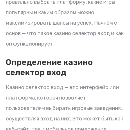
правильно выбрать платформу, какие игры
популярны и каким образом можно
максимизировать шансы на успех. Начнём с
основ — что такое казино селектор вход и как
он функционирует.
Определение казино
селектор вход
Казино селектор вход — это интерфейс или
платформа, которая позволяет
пользователям выбирать игровые заведения,
осуществляя вход на них. Это может быть как
веб-сайт, так и мобильное приложение,