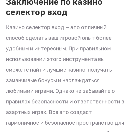
Заключение по казино
селектор вход
Казино селектор вход — это отличный
способ сделать ваш игровой опыт более
удобным и интересным. При правильном
использовании этого инструмента вы
сможете найти лучшие казино, получать
заманчивые бонусы и наслаждаться
любимыми играми. Однако не забывайте о
правилах безопасности и ответственности в
азартных играх. Все это создаст
гармоничное и безопасное пространство для