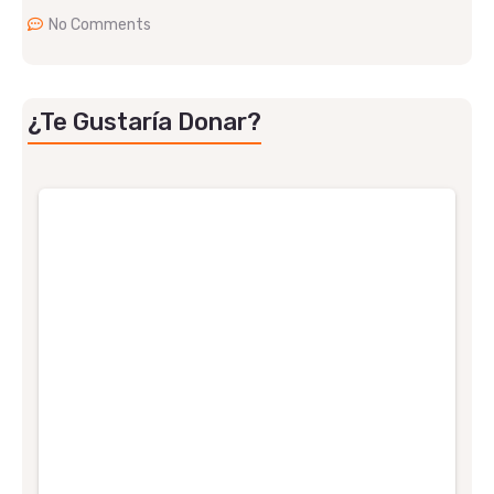
No Comments
¿Te Gustaría Donar?