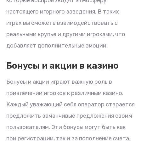
которые воспроизводят атмосферу
настоящего игорного заведения. В таких
играх вы сможете взаимодействовать с
реальными крупье и другими игроками, что
добавляет дополнительные эмоции.
Бонусы и акции в казино
Бонусы и акции играют важную роль в
привлечении игроков к различным казино.
Каждый уважающий себя оператор старается
предложить заманчивые предложения своим
пользователям. Эти бонусы могут быть как
при регистрации, так и за пополнение счета.