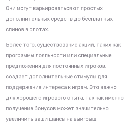
Они могут варьироваться от простых
дополнительных средств до бесплатных
спинов в слотах.
Более того, существование акций, таких как
программы лояльности или специальные
предложения для постоянных игроков,
создает дополнительные стимулы для
поддержания интереса к играм. Это важно
для хорошего игрового опыта, так как именно
получение бонусов может значительно
увеличить ваши шансы на выигрыш.