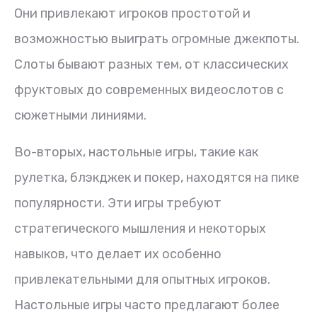
Они привлекают игроков простотой и
возможностью выиграть огромные джекпоты.
Слоты бывают разных тем, от классических
фруктовых до современных видеослотов с
сюжетными линиями.
Во-вторых, настольные игры, такие как
рулетка, блэкджек и покер, находятся на пике
популярности. Эти игры требуют
стратегического мышления и некоторых
навыков, что делает их особенно
привлекательными для опытных игроков.
Настольные игры часто предлагают более