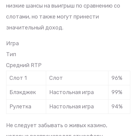
низкие шансы на выигрыш по сравнению со
слотами, но также могут принести
значительный доход.
Игра
Тип
Средний RTP
Слот 1
Слот
96%
Блэкджек
Настольная игра
99%
Рулетка
Настольная игра
94%
Не следует забывать о живых казино,