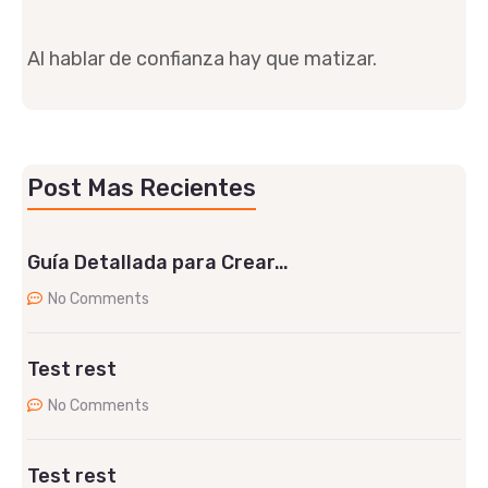
Al hablar de confianza hay que matizar.
Post Mas Recientes
Guía Detallada para Crear…
No Comments
Test rest
No Comments
Test rest