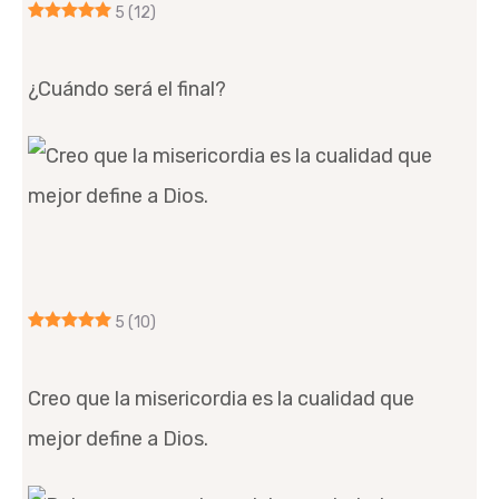
5
(12)
¿Cuándo será el final?
5
(10)
Creo que la misericordia es la cualidad que
mejor define a Dios.