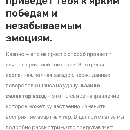
приведёт тебя к ярким
победам и
незабываемым
эмоциям.
Казино — это не просто способ провести
вечер в приятной компании. Это целая
вселенная, полная загадок, неожиданных
поворотов и шанса на удачу.
Казино
селектор вход
— это то самое направление,
которое может существенно изменить
восприятие азартных игр. В данной статье мы
подробно рассмотрим, что представляет