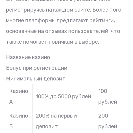
регистрируясь на каждом сайте. Более того,
многие платформы предлагают рейтинги,
основанные на отзывах пользователей, что
также помогает новичкам в выборе.
Название казино
Бонус при регистрации
Минимальный депозит
Казино
100
100% до 5000 рублей
А
рублей
Казино
200% на первый
200
Б
депозит
рублей