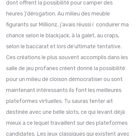
dont offrent la possibilité pour camper des
heures )’dérogation. Au milieu des meuble
figurants sur Millionz, j’avais réussi í conduirer ma
chance selon le blackjack, à la galet, au craps,
selon le baccarat et lors de’ultimate tentative.
Ces créations le plus souvent accomplis dans les
salle de jeu profanes créent donné la possibilité
pour un milieu de cloison démocratiser ou sont
maintenant intéressants ils font les meilleures
plateformes virtuelles. Tu sauras tenter ait
destinée avec une belle slots, ce qui levant déjà
mieux a ce lequel travaillent sur des plateformes
candidates. Les jeux classiques qui existent avec