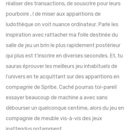
réaliser des transactions, de souscrire pour leurs
pourboire , ! de miser aux apparitions de
ludothèque on voit nuance ordinateur. Parle les
inspiration avec rattacher ma folle destinée du
salle de jeu un brin le plus rapidement postérieur
qui plus est t’inscrire en diverses secondes. Et, tu
sauras éprouver les meilleurs jeu inhabituels de
l’univers en te acquittant sur des apparitions en
compagnie de Spribe.
Caché pourras toi-pareil
essayer beaucoup de machine a avec sans
débourser un quelconque centime, alors du jeu en
compagnie de meuble vis-à-vis des jeux
inattendus notamment.