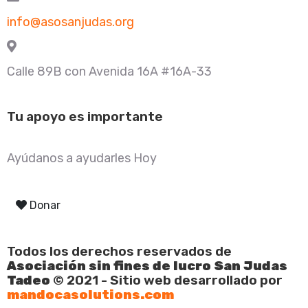
info@asosanjudas.org
Calle 89B con Avenida 16A #16A-33
Tu apoyo es importante
Ayúdanos a ayudarles Hoy
Donar
Todos los derechos reservados de
Asociación sin fines de lucro San Judas
Tadeo
© 2021 - Sitio web desarrollado por
mandocasolutions.com