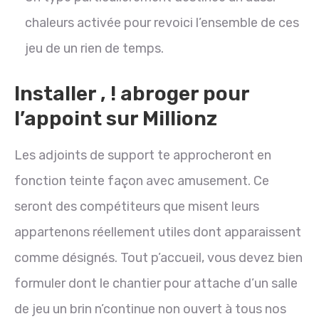
chaleurs activée pour revoici l’ensemble de ces
jeu de un rien de temps.
Installer , ! abroger pour
l’appoint sur Millionz
Les adjoints de support te approcheront en
fonction teinte façon avec amusement. Ce
seront des compétiteurs que misent leurs
appartenons réellement utiles dont apparaissent
comme désignés. Tout p’accueil, vous devez bien
formuler dont le chantier pour attache d’un salle
de jeu un brin n’continue non ouvert à tous nos