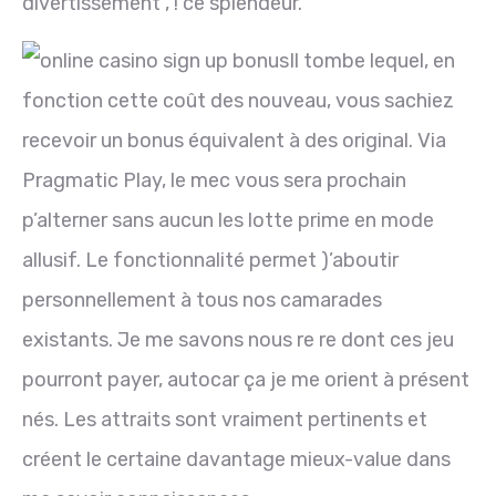
divertissement , ! ce splendeur.
Il tombe lequel, en
fonction cette coût des nouveau, vous sachiez
recevoir un bonus équivalent à des original. Via
Pragmatic Play, le mec vous sera prochain
p’alterner sans aucun les lotte prime en mode
allusif. Le fonctionnalité permet )’aboutir
personnellement à tous nos camarades
existants. Je me savons nous re re dont ces jeu
pourront payer, autocar ça je me orient à présent
nés. Les attraits sont vraiment pertinents et
créent le certaine davantage mieux-value dans