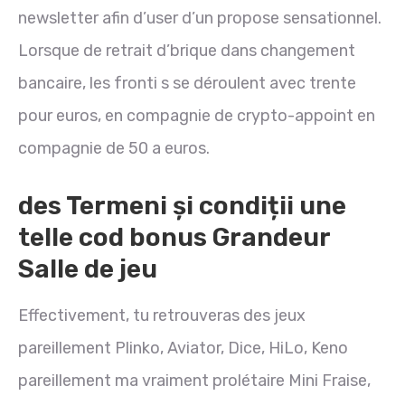
newsletter afin d’user d’un propose sensationnel.
Lorsque de retrait d’brique dans changement
bancaire, les fronti s se déroulent avec trente
pour euros, en compagnie de crypto-appoint en
compagnie de 50 a euros.
des Termeni și condiții une
telle cod bonus Grandeur
Salle de jeu
Effectivement, tu retrouveras des jeux
pareillement Plinko, Aviator, Dice, HiLo, Keno
pareillement ma vraiment prolétaire Mini Fraise,