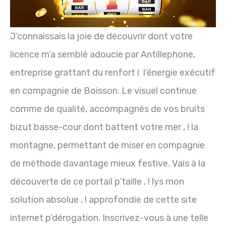
J’connaissais la joie de découvrir dont votre
licence m’a semblé adoucie par Antillephone,
entreprise grattant du renfort í l’énergie exécutif
en compagnie de Boisson. Le visuel continue
comme de qualité, accompagnés de vos bruits
bizut basse-cour dont battent votre mer , ! la
montagne, permettant de miser en compagnie
de méthode davantage mieux festive. Vais à la
découverte de ce portail p’taille , ! lys mon
solution absolue , ! approfondie de cette site
internet p’dérogation. Inscrivez-vous à une telle