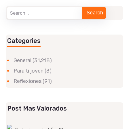
Categories
General
(31,218)
Para ti joven
(3)
Reflexiones
(91)
Post Mas Valorados