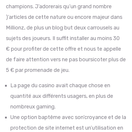
champions. J’adorerais qu’un grand nombre
)’articles de cette nature ou encore majeur dans
Millionz, de plus un blog but deux carrousels au
sujets des joueurs. Il suffit installer au moins 30
€ pour profiter de cette offre et nous te appelle
de faire attention vers ne pas boursicoter plus de
5 € par promenade de jeu.
La page du casino avait chaque chose en
quantité aux différents usagers, en plus de
nombreux gaming.
Une option baptême avec son’croyance et de la
protection de site internet est un’utilisation en