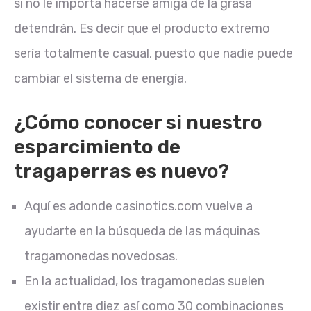
si no le importa hacerse amiga de la grasa
detendrán. Es decir que el producto extremo
serí­a totalmente casual, puesto que nadie puede
cambiar el sistema de energía.
¿Cómo conocer si nuestro
esparcimiento de
tragaperras es nuevo?
Aquí es adonde casinotics.com vuelve a
ayudarte en la búsqueda de las máquinas
tragamonedas novedosas.
En la actualidad, los tragamonedas suelen
existir entre diez así­ como 30 combinaciones