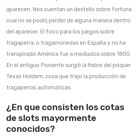
aparecen. Nos cuentan un destello sobre fortuna
cual no se podrí¡ perder de alguna manera dentro
del aparecer. El foco para los juegos sobre
tragaperra, o tragamonedas en España y no ha
transpirado América fue a mediados sobre 1800.
En el antiguo Poniente surgió la fiebre del póquer
Texas Holdem, cosa que trajo la producción de
tragaperras automáticas.
¿En que consisten los cotas
de slots mayormente
conocidos?