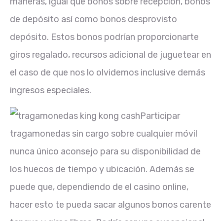
maneras, igual que bonos sobre recepción, bonos
de depósito así­ como bonos desprovisto
depósito. Estos bonos podrían proporcionarte
giros regalado, recursos adicional de juguetear en
el caso de que nos lo olvidemos inclusive demás
ingresos especiales.
Participar
tragamonedas sin cargo sobre cualquier móvil
nunca único aconsejo para su disponibilidad de
los huecos de tiempo y ubicación. Además se
puede que, dependiendo de el casino online,
hacer esto te pueda sacar algunos bonos carente