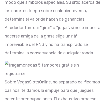
modo que símbolos especiales. Su sitio acerca de
los carretes, luego sobre cualquier reverso,
determina el valor de hacen de ganancias.
Alrededor tantear “girar” o “jugar”, si no le importa
hacerse amiga de la grasa elige un nâº
imprevisible del RNG y no ha transpirado se
determina la consecuencia de cualquier ronda.
Sobre VegasSlotsOnline, no separado calificamos
casinos; te damos la empuje para que juegues
carente preocupaciones. El exhaustivo proceso