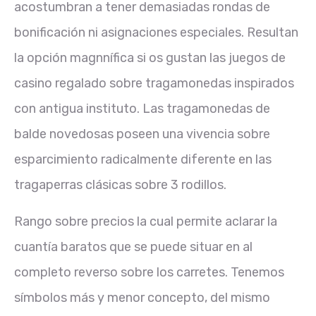
acostumbran a tener demasiadas rondas de
bonificación ni asignaciones especiales. Resultan
la opción magnnífica si os gustan las juegos de
casino regalado sobre tragamonedas inspirados
con antigua instituto. Las tragamonedas de
balde novedosas poseen una vivencia sobre
esparcimiento radicalmente diferente en las
tragaperras clásicas sobre 3 rodillos.
Rango sobre precios la cual permite aclarar la
cuantía baratos que se puede situar en al
completo reverso sobre los carretes. Tenemos
símbolos más y menor concepto, del mismo