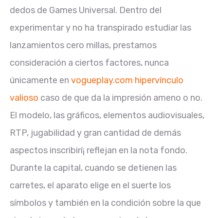
dedos de Games Universal. Dentro del
experimentar y no ha transpirado estudiar las
lanzamientos cero millas, prestamos
consideración a ciertos factores, nunca
únicamente en
vogueplay.com hipervínculo
valioso
caso de que da la impresión ameno o no.
El modelo, las gráficos, elementos audiovisuales,
RTP, jugabilidad y gran cantidad de demás
aspectos inscribirí¡ reflejan en la nota fondo.
Durante la capital, cuando se detienen las
carretes, el aparato elige en el suerte los
símbolos y también en la condición sobre la que