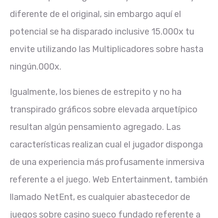
diferente de el original, sin embargo aquí el
potencial se ha disparado inclusive 15.000x tu
envite utilizando las Multiplicadores sobre hasta
ningún.000x.
Igualmente, los bienes de estrepito y no ha
transpirado gráficos sobre elevada arquetípico
resultan algún pensamiento agregado. Las
características realizan cual el jugador disponga
de una experiencia más profusamente inmersiva
referente a el juego. Web Entertainment, también
llamado NetEnt, es cualquier abastecedor de
juegos sobre casino sueco fundado referente a