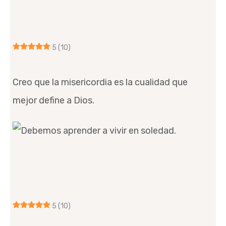
5
(10)
Creo que la misericordia es la cualidad que
mejor define a Dios.
5
(10)