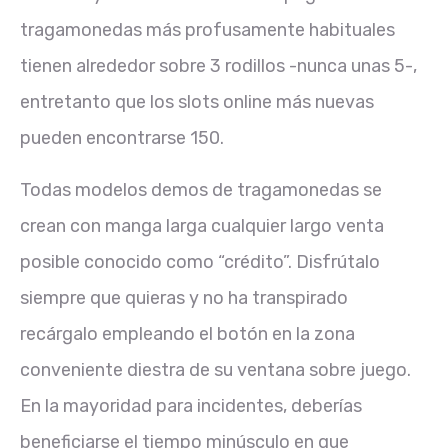
tragamonedas más profusamente habituales
tienen alrededor sobre 3 rodillos -nunca unas 5-,
entretanto que los slots online más nuevas
pueden encontrarse 150.
Todas modelos demos de tragamonedas se
crean con manga larga cualquier largo venta
posible conocido como “crédito”. Disfrútalo
siempre que quieras y no ha transpirado
recárgalo empleando el botón en la zona
conveniente diestra de su ventana sobre juego.
En la mayoridad para incidentes, deberías
beneficiarse el tiempo minúsculo en que