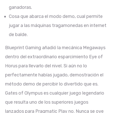
ganadoras.
Cosa que abarca el modo demo, cual permite
jugar a las máquinas tragamonedas en internet
de balde.
Blueprint Gaming añadió la mecánica Megaways
dentro del extraordinario esparcimiento Eye of
Horus para llevarlo del nivel. Si aún no lo
perfectamente habías jugado, demostración el
método demo de percibir lo divertido que es.
Gates of Olympus es cualquier juego legendario
que resulta uno de los superiores juegos
lanzados para Pragmatic Play no. Nunca se oye