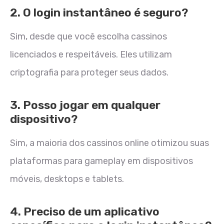
2. O login instantâneo é seguro?
Sim, desde que você escolha cassinos
licenciados e respeitáveis. Eles utilizam
criptografia para proteger seus dados.
3. Posso jogar em qualquer
dispositivo?
Sim, a maioria dos cassinos online otimizou suas
plataformas para gameplay em dispositivos
móveis, desktops e tablets.
4. Preciso de um aplicativo