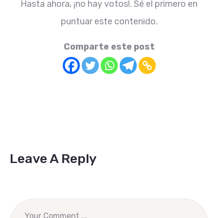
Hasta ahora, ¡no hay votos!. Sé el primero en
puntuar este contenido.
Comparte este post
Leave A Reply