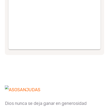
Dios nunca se deja ganar en generosidad