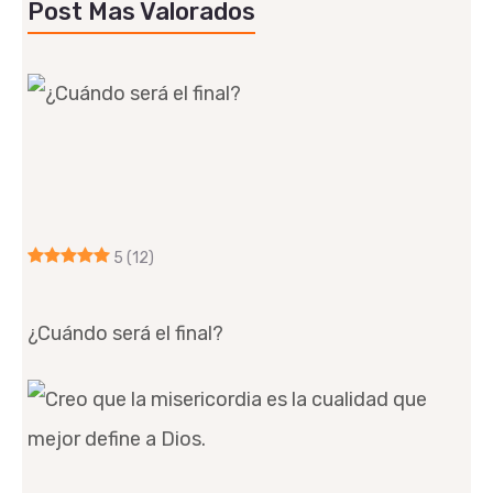
Post Mas Valorados
5
(12)
¿Cuándo será el final?