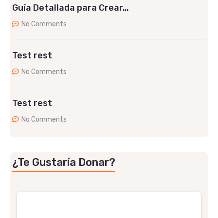
Guía Detallada para Crear…
No Comments
Test rest
No Comments
Test rest
No Comments
¿Te Gustaría Donar?