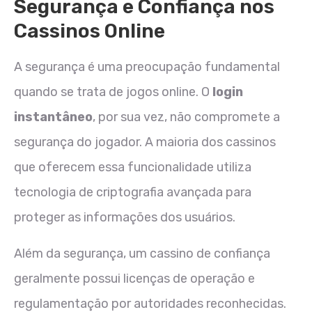
Segurança e Confiança nos
Cassinos Online
A segurança é uma preocupação fundamental
quando se trata de jogos online. O
login
instantâneo
, por sua vez, não compromete a
segurança do jogador. A maioria dos cassinos
que oferecem essa funcionalidade utiliza
tecnologia de criptografia avançada para
proteger as informações dos usuários.
Além da segurança, um cassino de confiança
geralmente possui licenças de operação e
regulamentação por autoridades reconhecidas.