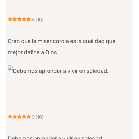
5
(10)
Creo que la misericordia es la cualidad que
mejor define a Dios.
5
(10)
Debemos aprender a vivir en soledad.