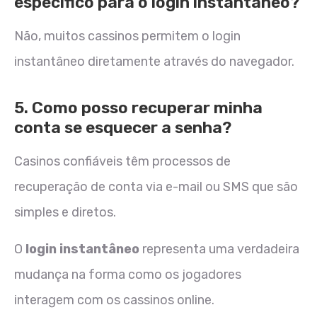
específico para o login instantâneo?
Não, muitos cassinos permitem o login
instantâneo diretamente através do navegador.
5. Como posso recuperar minha
conta se esquecer a senha?
Casinos confiáveis têm processos de
recuperação de conta via e-mail ou SMS que são
simples e diretos.
O
login instantâneo
representa uma verdadeira
mudança na forma como os jogadores
interagem com os cassinos online.