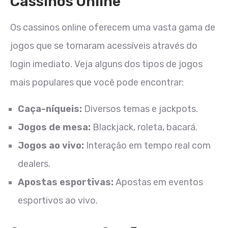
Cassinos Online
Os cassinos online oferecem uma vasta gama de
jogos que se tornaram acessíveis através do
login imediato. Veja alguns dos tipos de jogos
mais populares que você pode encontrar:
Caça-níqueis:
Diversos temas e jackpots.
Jogos de mesa:
Blackjack, roleta, bacará.
Jogos ao vivo:
Interação em tempo real com
dealers.
Apostas esportivas:
Apostas em eventos
esportivos ao vivo.