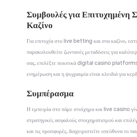
Συμβουλές για Επιτυχημένη 
Καζίνο
Για επιτυχία στο live betting και στα καζίνο‚ εσ
παρακολουθείτε ζωντανές μεταδόσεις για καλύτε
σας‚ επιλέξτε ποιοτικά digital casino platform
ενημέρωση και η ψυχραιμία είναι κλειδιά για κερ
Συμπέρασμα
Η εμπειρία στο πάμε στοίχημα και live casino γ
στρατηγικές ασφαλούς στοιχηματισμού και επιλέγ
και τις προσφορές‚ διαχειριστείτε υπεύθυνα το πα