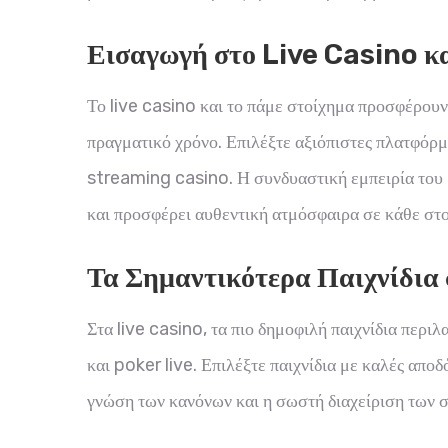
Εισαγωγή στο Live Casino κ
Το live casino και το πάμε στοίχημα προσφέρουν
πραγματικό χρόνο. Επιλέξτε αξιόπιστες πλατφόρμ
streaming casino. Η συνδυαστική εμπειρία του 
και προσφέρει αυθεντική ατμόσφαιρα σε κάθε στο
Τα Σημαντικότερα Παιχνίδια 
Στα live casino‚ τα πιο δημοφιλή παιχνίδια περι
και poker live. Επιλέξτε παιχνίδια με καλές αποδ
γνώση των κανόνων και η σωστή διαχείριση των σ