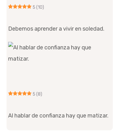
5
(10)
Debemos aprender a vivir en soledad.
5
(8)
Al hablar de confianza hay que matizar.