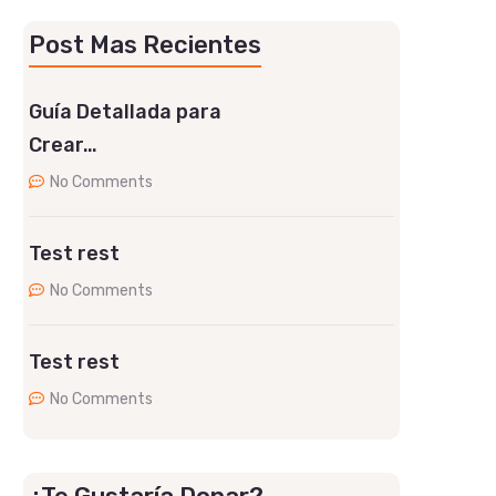
Post Mas Recientes
Guía Detallada para
Crear…
No Comments
Test rest
No Comments
Test rest
No Comments