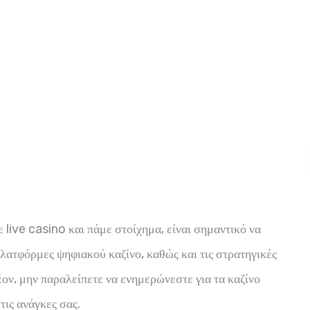
 live casino και πάμε στοίχημα‚ είναι σημαντικό να
 πλατφόρμες ψηφιακού καζίνο‚ καθώς και τις στρατηγικές
ον‚ μην παραλείπετε να ενημερώνεστε για τα καζίνο
τις ανάγκες σας.