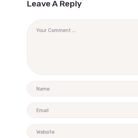
Leave A Reply