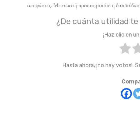
αποφάσεις. Με σωστή προετοιμασία‚ η διασκέδαση
¿De cuánta utilidad te
¡Haz clic en un
Hasta ahora, ¡no hay votos!. S
Compa