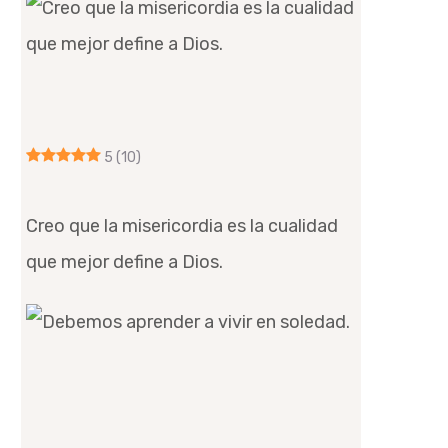
5
(10)
Creo que la misericordia es la cualidad
que mejor define a Dios.