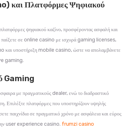
no) και Πλατφόρμες Ψηφιακού
ς πλατφόρμες ψηφιακού καζίνο‚ προσφέροντας ασφαλή και
α παίξετε σε online casino με ισχυρά gaming licenses‚
 και υποστήριξη mobile casino‚ ώστε να απολαμβάνετε
tive gaming.
κό Gaming
σφαιρα με πραγματικούς dealer‚ ενώ το διαδραστικό
ση. Επιλέξτε πλατφόρμες που υποστηρίζουν υψηλής
σετε παιχνίδια σε πραγματικό χρόνο με ασφάλεια και εύρος
 την user experience casino.
frumzi casino​