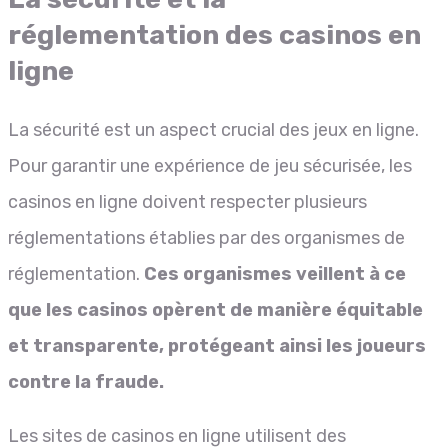
réglementation des casinos en
ligne
La sécurité est un aspect crucial des jeux en ligne.
Pour garantir une expérience de jeu sécurisée, les
casinos en ligne doivent respecter plusieurs
réglementations établies par des organismes de
réglementation.
Ces organismes veillent à ce
que les casinos opèrent de manière équitable
et transparente, protégeant ainsi les joueurs
contre la fraude.
Les sites de casinos en ligne utilisent des