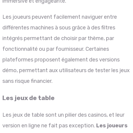
immersive et engageante.
Les joueurs peuvent facilement naviguer entre
différentes machines à sous grâce à des filtres
intégrés permettant de choisir par thème, par
fonctionnalité ou par fournisseur. Certaines
plateformes proposent également des versions
démo, permettant aux utilisateurs de tester les jeux
sans risque financier.
Les jeux de table
Les jeux de table sont un pilier des casinos, et leur
version en ligne ne fait pas exception.
Les joueurs