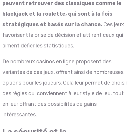
peuvent retrouver des classiques comme le
blackjack et la roulette, qui sont à la fois
stratégiques et basés sur la chance.
Ces jeux
favorisent la prise de décision et attirent ceux qui
aiment défier les statistiques.
De nombreux casinos en ligne proposent des
variantes de ces jeux, offrant ainsi de nombreuses
options pour les joueurs. Cela leur permet de choisir
des règles qui conviennent à leur style de jeu, tout
en leur offrant des possibilités de gains
intéressantes.
La sécurité et la