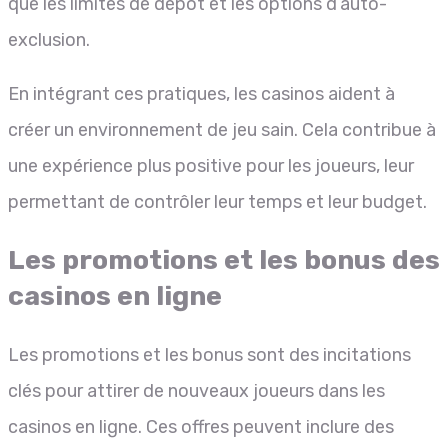
que les limites de dépôt et les options d’auto-
exclusion.
En intégrant ces pratiques, les casinos aident à
créer un environnement de jeu sain. Cela contribue à
une expérience plus positive pour les joueurs, leur
permettant de contrôler leur temps et leur budget.
Les promotions et les bonus des
casinos en ligne
Les promotions et les bonus sont des incitations
clés pour attirer de nouveaux joueurs dans les
casinos en ligne. Ces offres peuvent inclure des