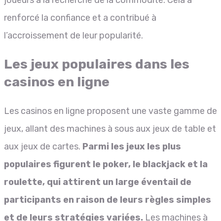
renforcé la confiance et a contribué à
l’accroissement de leur popularité.
Les jeux populaires dans les
casinos en ligne
Les casinos en ligne proposent une vaste gamme de
jeux, allant des machines à sous aux jeux de table et
aux jeux de cartes.
Parmi les jeux les plus
populaires figurent le poker, le blackjack et la
roulette, qui attirent un large éventail de
participants en raison de leurs règles simples
et de leurs stratégies variées.
Les machines à