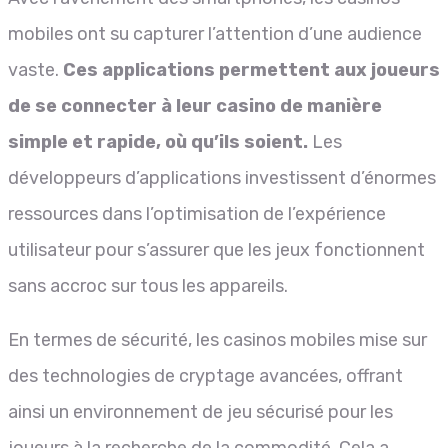
mobiles ont su capturer l’attention d’une audience
vaste.
Ces applications permettent aux joueurs
de se connecter à leur casino de manière
simple et rapide, où qu’ils soient.
Les
développeurs d’applications investissent d’énormes
ressources dans l’optimisation de l’expérience
utilisateur pour s’assurer que les jeux fonctionnent
sans accroc sur tous les appareils.
En termes de sécurité, les casinos mobiles mise sur
des technologies de cryptage avancées, offrant
ainsi un environnement de jeu sécurisé pour les
joueurs à la recherche de la commodité. Cela a