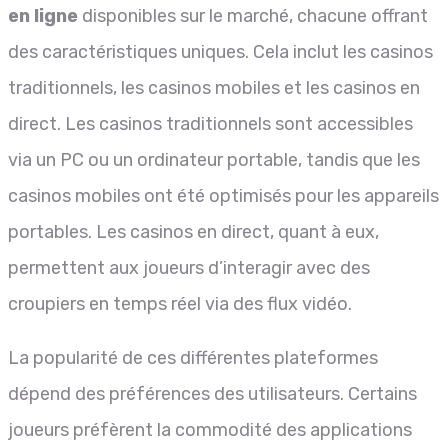
en ligne
disponibles sur le marché, chacune offrant
des caractéristiques uniques. Cela inclut les casinos
traditionnels, les casinos mobiles et les casinos en
direct. Les casinos traditionnels sont accessibles
via un PC ou un ordinateur portable, tandis que les
casinos mobiles ont été optimisés pour les appareils
portables. Les casinos en direct, quant à eux,
permettent aux joueurs d’interagir avec des
croupiers en temps réel via des flux vidéo.
La popularité de ces différentes plateformes
dépend des préférences des utilisateurs. Certains
joueurs préfèrent la commodité des applications