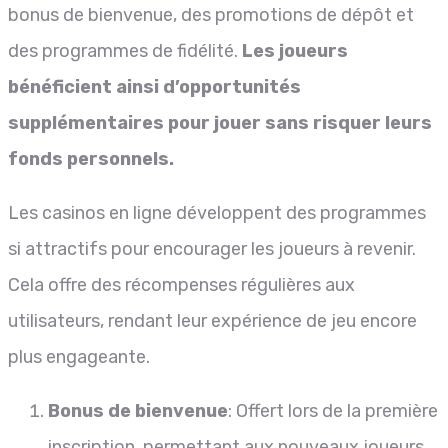
bonus de bienvenue, des promotions de dépôt et
des programmes de fidélité.
Les joueurs
bénéficient ainsi d’opportunités
supplémentaires pour jouer sans risquer leurs
fonds personnels.
Les casinos en ligne développent des programmes
si attractifs pour encourager les joueurs à revenir.
Cela offre des récompenses régulières aux
utilisateurs, rendant leur expérience de jeu encore
plus engageante.
Bonus de bienvenue
: Offert lors de la première
inscription, permettant aux nouveaux joueurs