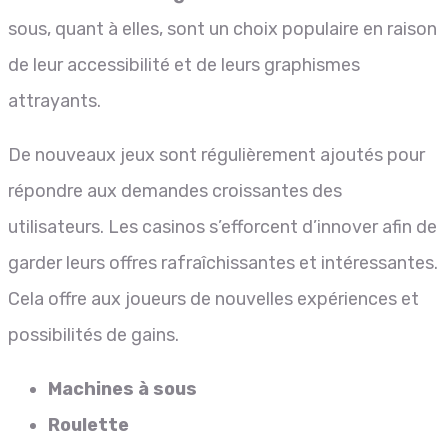
sous, quant à elles, sont un choix populaire en raison
de leur accessibilité et de leurs graphismes
attrayants.
De nouveaux jeux sont régulièrement ajoutés pour
répondre aux demandes croissantes des
utilisateurs. Les casinos s’efforcent d’innover afin de
garder leurs offres rafraîchissantes et intéressantes.
Cela offre aux joueurs de nouvelles expériences et
possibilités de gains.
Machines à sous
Roulette