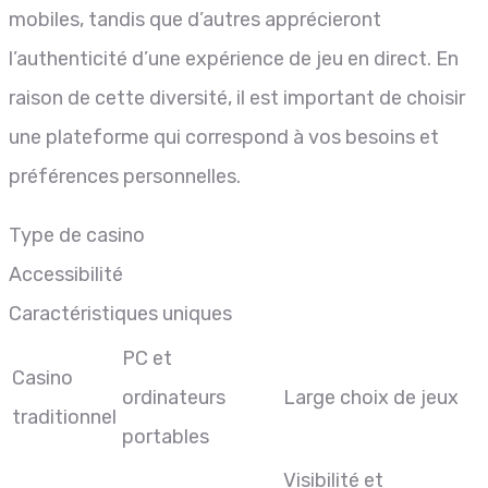
mobiles, tandis que d’autres apprécieront
l’authenticité d’une expérience de jeu en direct. En
raison de cette diversité, il est important de choisir
une plateforme qui correspond à vos besoins et
préférences personnelles.
Type de casino
Accessibilité
Caractéristiques uniques
PC et
Casino
ordinateurs
Large choix de jeux
traditionnel
portables
Visibilité et