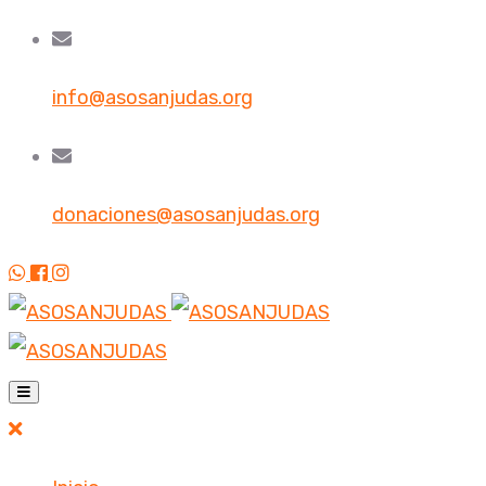
info@asosanjudas.org
donaciones@asosanjudas.org