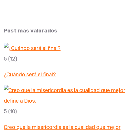
Post mas valorados
5
(12)
¿Cuándo será el final?
5
(10)
Creo que la misericordia es la cualidad que mejor