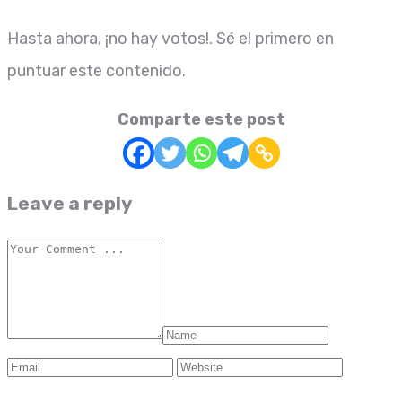
Hasta ahora, ¡no hay votos!. Sé el primero en
puntuar este contenido.
Comparte este post
Leave a reply