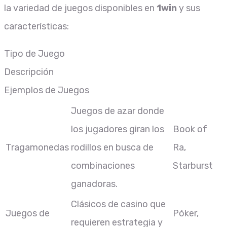
la variedad de juegos disponibles en
1win
y sus
características:
Tipo de Juego
Descripción
Ejemplos de Juegos
Juegos de azar donde
los jugadores giran los
Book of
Tragamonedas
rodillos en busca de
Ra,
combinaciones
Starburst
ganadoras.
Clásicos de casino que
Juegos de
Póker,
requieren estrategia y