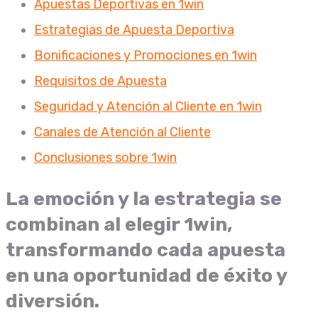
Apuestas Deportivas en 1win
Estrategias de Apuesta Deportiva
Bonificaciones y Promociones en 1win
Requisitos de Apuesta
Seguridad y Atención al Cliente en 1win
Canales de Atención al Cliente
Conclusiones sobre 1win
La emoción y la estrategia se
combinan al elegir 1win,
transformando cada apuesta
en una oportunidad de éxito y
diversión.