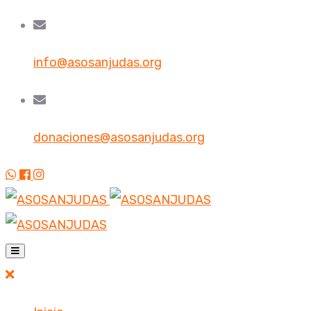
info@asosanjudas.org
donaciones@asosanjudas.org