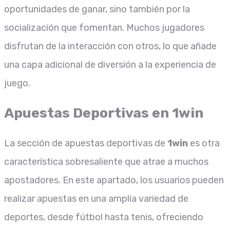
oportunidades de ganar, sino también por la
socialización que fomentan. Muchos jugadores
disfrutan de la interacción con otros, lo que añade
una capa adicional de diversión a la experiencia de
juego.
Apuestas Deportivas en 1win
La sección de apuestas deportivas de
1win
es otra
característica sobresaliente que atrae a muchos
apostadores. En este apartado, los usuarios pueden
realizar apuestas en una amplia variedad de
deportes, desde fútbol hasta tenis, ofreciendo