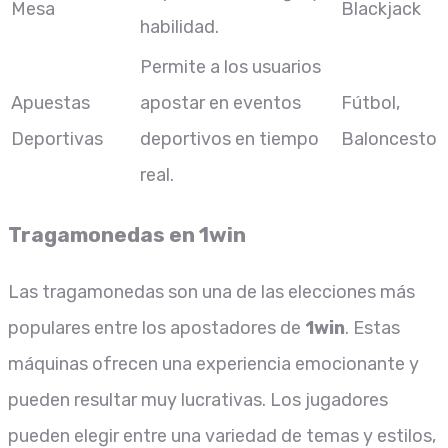
Mesa
Blackjack
habilidad.
Permite a los usuarios
Apuestas
apostar en eventos
Fútbol,
Deportivas
deportivos en tiempo
Baloncesto
real.
Tragamonedas en 1win
Las tragamonedas son una de las elecciones más
populares entre los apostadores de
1win
. Estas
máquinas ofrecen una experiencia emocionante y
pueden resultar muy lucrativas. Los jugadores
pueden elegir entre una variedad de temas y estilos,