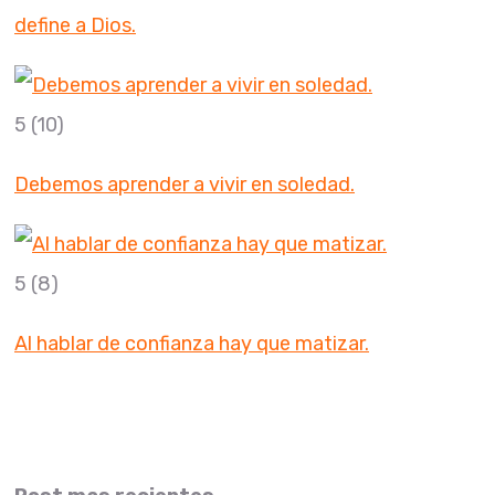
define a Dios.
5
(10)
Debemos aprender a vivir en soledad.
5
(8)
Al hablar de confianza hay que matizar.