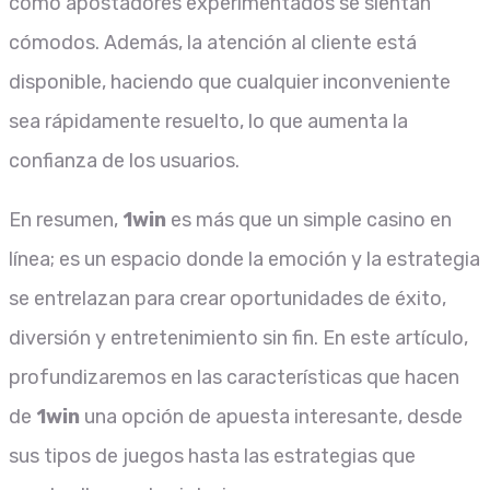
como apostadores experimentados se sientan
cómodos. Además, la atención al cliente está
disponible, haciendo que cualquier inconveniente
sea rápidamente resuelto, lo que aumenta la
confianza de los usuarios.
En resumen,
1win
es más que un simple casino en
línea; es un espacio donde la emoción y la estrategia
se entrelazan para crear oportunidades de éxito,
diversión y entretenimiento sin fin. En este artículo,
profundizaremos en las características que hacen
de
1win
una opción de apuesta interesante, desde
sus tipos de juegos hasta las estrategias que