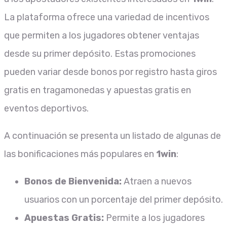
La plataforma ofrece una variedad de incentivos
que permiten a los jugadores obtener ventajas
desde su primer depósito. Estas promociones
pueden variar desde bonos por registro hasta giros
gratis en tragamonedas y apuestas gratis en
eventos deportivos.
A continuación se presenta un listado de algunas de
las bonificaciones más populares en
1win
:
Bonos de Bienvenida:
Atraen a nuevos
usuarios con un porcentaje del primer depósito.
Apuestas Gratis:
Permite a los jugadores