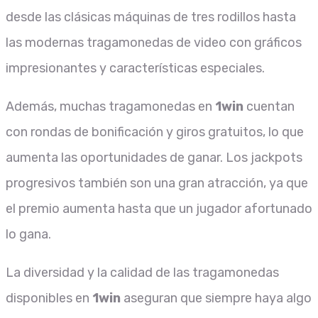
desde las clásicas máquinas de tres rodillos hasta
las modernas tragamonedas de video con gráficos
impresionantes y características especiales.
Además, muchas tragamonedas en
1win
cuentan
con rondas de bonificación y giros gratuitos, lo que
aumenta las oportunidades de ganar. Los jackpots
progresivos también son una gran atracción, ya que
el premio aumenta hasta que un jugador afortunado
lo gana.
La diversidad y la calidad de las tragamonedas
disponibles en
1win
aseguran que siempre haya algo