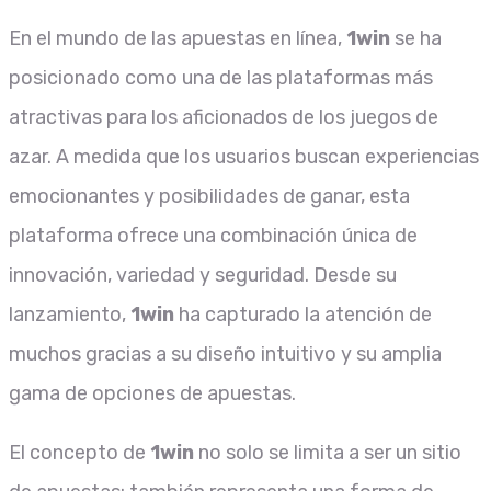
En el mundo de las apuestas en línea,
1win
se ha
posicionado como una de las plataformas más
atractivas para los aficionados de los juegos de
azar. A medida que los usuarios buscan experiencias
emocionantes y posibilidades de ganar, esta
plataforma ofrece una combinación única de
innovación, variedad y seguridad. Desde su
lanzamiento,
1win
ha capturado la atención de
muchos gracias a su diseño intuitivo y su amplia
gama de opciones de apuestas.
El concepto de
1win
no solo se limita a ser un sitio