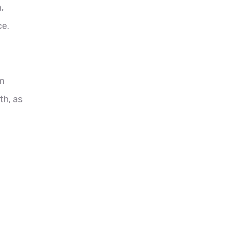
,
ce.
om
th, as