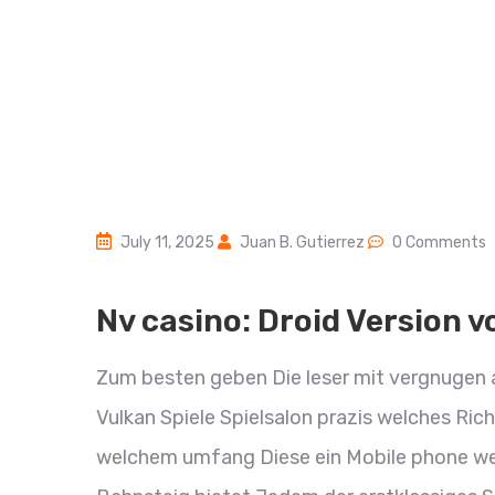
July 11, 2025
Juan B. Gutierrez
0 Comments
Nv casino: Droid Version v
Zum besten geben Die leser mit vergnugen 
Vulkan Spiele Spielsalon prazis welches Rich
welchem umfang Diese ein Mobile phone wei