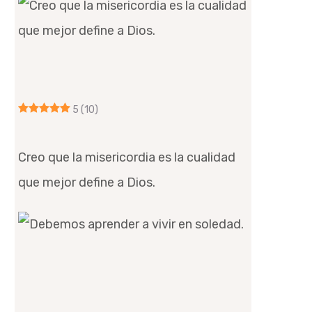
5
(10)
Creo que la misericordia es la cualidad
que mejor define a Dios.