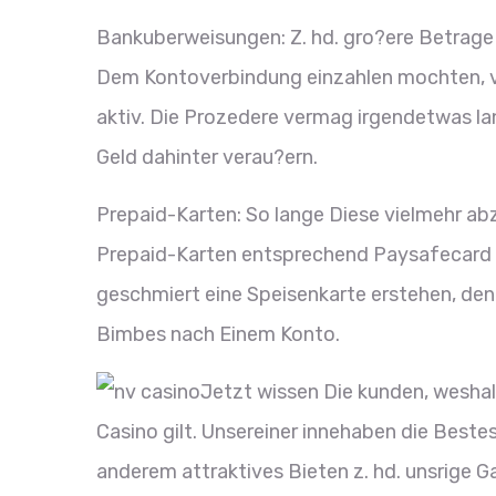
Bankuberweisungen: Z. hd. gro?ere Betrage 
Dem Kontoverbindung einzahlen mochten, v
aktiv. Die Prozedere vermag irgendetwas lan
Geld dahinter verau?ern.
Prepaid-Karten: So lange Diese vielmehr ab
Prepaid-Karten entsprechend Paysafecard g
geschmiert eine Speisenkarte erstehen, den
Bimbes nach Einem Konto.
Jetzt wissen Die kunden, weshalb
Casino gilt. Unsereiner innehaben die Best
anderem attraktives Bieten z. hd. unsrige 