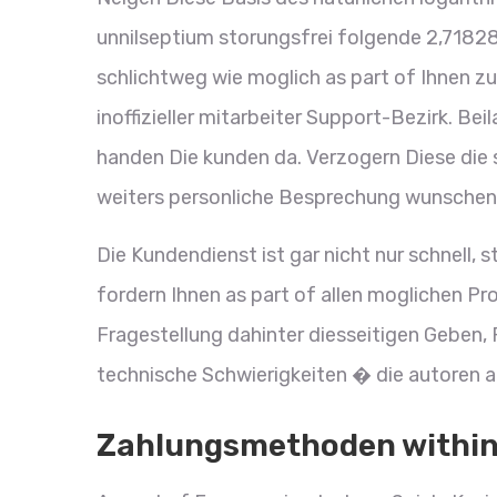
unnilseptium storungsfrei folgende 2,7182
schlichtweg wie moglich as part of Ihnen zu
inoffizieller mitarbeiter Support-Bezirk. Be
handen Die kunden da. Verzogern Diese die s
weiters personliche Besprechung wunschen
Die Kundendienst ist gar nicht nur schnell, 
fordern Ihnen as part of allen moglichen Pro
Fragestellung dahinter diesseitigen Geben
technische Schwierigkeiten � die autoren 
Zahlungsmethoden within