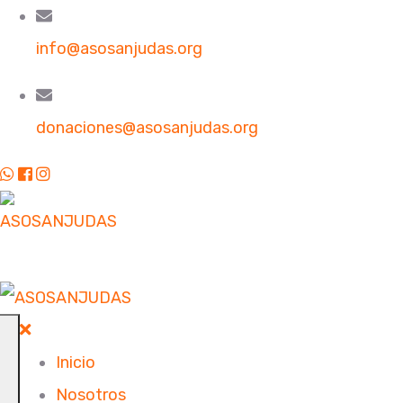
info@asosanjudas.org
donaciones@asosanjudas.org
Inicio
Nosotros