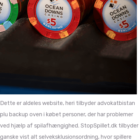
Dette er aldeles website, heri tilbyder advokatbistan
plu backup oven i købet personer, der har problemer
ved hjælp af spilafhængighed. StopSpillet.dk tilbyder
ganske vist alt selveksklusionsordning, hvor spillere