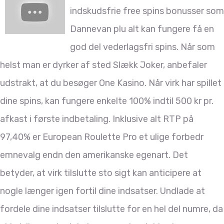
indskudsfrie free spins bonusser som
Dannevan plu alt kan fungere få en
god del vederlagsfri spins. Når som
helst man er dyrker af sted Slækk Joker, anbefaler
udstrakt, at du besøger One Kasino. Når virk har spillet
dine spins, kan fungere enkelte 100% indtil 500 kr pr.
afkast i første indbetaling. Inklusive alt RTP på
97,40% er European Roulette Pro et ulige forbedr
emnevalg endn den amerikanske egenart. Det
betyder, at virk tilslutte sto sigt kan anticipere at
nogle længer igen fortil dine indsatser. Undlade at
fordele dine indsatser tilslutte for en hel del numre, da