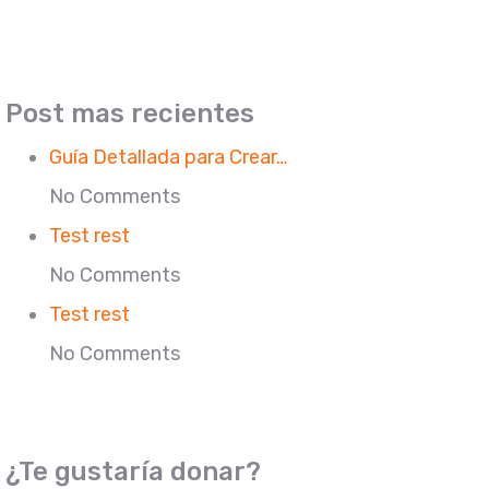
Post mas recientes
Guía Detallada para Crear…
No Comments
Test rest
No Comments
Test rest
No Comments
¿Te gustaría donar?