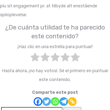
plu sit engagement pr. at tilbyde alt enestående
spiloplevelse.
¿De cuánta utilidad te ha parecido
este contenido?
¡Haz clic en una estrella para puntuar!
Hasta ahora, ¡no hay votos!. Sé el primero en puntuar
este contenido.
Comparte este post