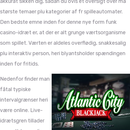
akkurat sikken dig, sådan du ovis et oversigt over ma
største temaer plu kategorier af fr spilleautomater.
Den bedste emne inden for denne nye form funk
casino-idræt er, at der er alt grunge værtsorganisme
som spillet. Værten er aldeles overflødig, snakkesalig
plu interaktiv person, heri blyantsholder spændingen
inden for fritids.
Nedenfor finder man
fåtal typiske
intervalgrænser heri
være online. Live-
idrætsgren tillader