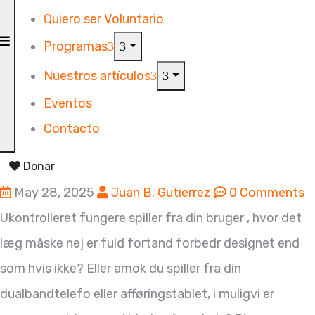
Quiero ser Voluntario
Programas
Nuestros artículos
Eventos
Contacto
Donar
May 28, 2025
Juan B. Gutierrez
0 Comments
Ukontrolleret fungere spiller fra din bruger , hvor det
læg måske nej er fuld fortand forbedr designet end
som hvis ikke? Eller amok du spiller fra din
dualbandtelefo eller afføringstablet, i muligvi er