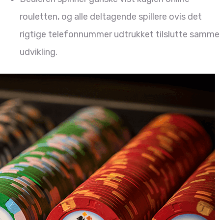
rouletten, og alle deltagende spillere ovis det
rigtige telefonnummer udtrukket tilslutte samme
udvikling.