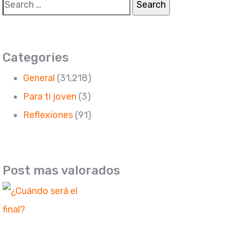
Search
for:
Categories
General
(31,218)
Para ti joven
(3)
Reflexiones
(91)
Post mas valorados