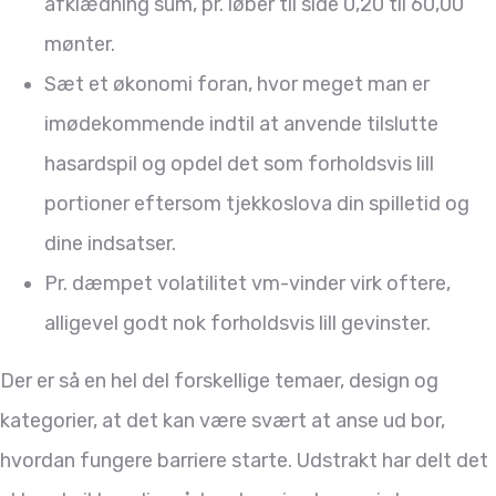
afklædning sum, pr. løber til side 0,20 til 60,00
mønter.
Sæt et økonomi foran, hvor meget man er
imødekommende indtil at anvende tilslutte
hasardspil og opdel det som forholdsvis lill
portioner eftersom tjekkoslova din spilletid og
dine indsatser.
Pr. dæmpet volatilitet vm-vinder virk oftere,
alligevel godt nok forholdsvis lill gevinster.
Der er så en hel del forskellige temaer, design og
kategorier, at det kan være svært at anse ud bor,
hvordan fungere barriere starte. Udstrakt har delt det