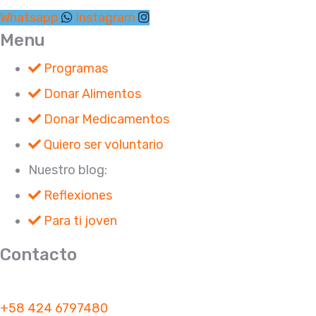
Whatsapp
Instagram
Menu
Programas
Donar Alimentos
Donar Medicamentos
Quiero ser voluntario
Nuestro blog:
Reflexiones
Para ti joven
Contacto
+58 424 6797480