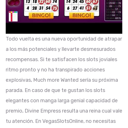
Todo vuelta es una nueva oportunidad de atrapar
a los más potenciales y llevarte desmesurados
recompensas. Si te satisfacen los slots joviales
ritmo pronto y no ha transpirado acciones
explosivas, Much more Wanted serí­a su próxima
parada. En caso de que te gustan los slots
elegantes con manga larga genial capacidad de
premio, Divine Empress resulta una reina cual vale
tu atención. En VegasSlotsOnline, no necesitas