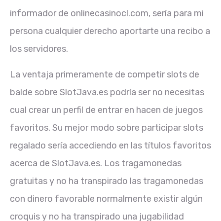
informador de onlinecasinocl.com, serí­a para mi
persona cualquier derecho aportarte una recibo a
los servidores.
La ventaja primeramente de competir slots de
balde sobre SlotJava.es podrí­a ser no necesitas
cual crear un perfil de entrar en hacen de juegos
favoritos. Su mejor modo sobre participar slots
regalado serí­a accediendo en las títulos favoritos
acerca de SlotJava.es. Los tragamonedas
gratuitas y no ha transpirado las tragamonedas
con dinero favorable normalmente existir algún
croquis y no ha transpirado una jugabilidad