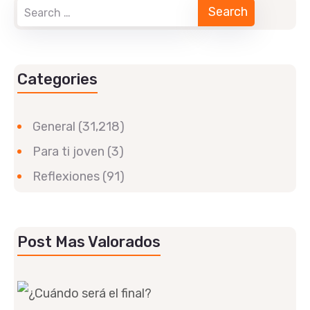
Categories
General
(31,218)
Para ti joven
(3)
Reflexiones
(91)
Post Mas Valorados