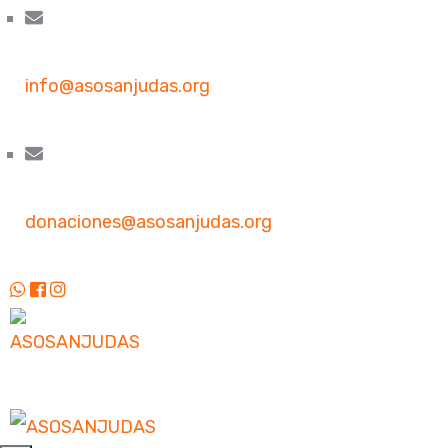
info@asosanjudas.org
donaciones@asosanjudas.org