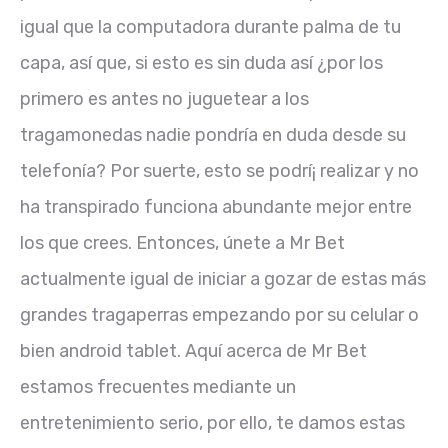
igual que la computadora durante palma de tu
capa, así que, si esto es sin duda así ¿por los
primero es antes no juguetear a los
tragamonedas nadie pondrí­a en duda desde su
telefonía? Por suerte, esto se podrí¡ realizar y no
ha transpirado funciona abundante mejor entre
los que crees. Entonces, únete a Mr Bet
actualmente igual de iniciar a gozar de estas más
grandes tragaperras empezando por su celular o
bien android tablet. Aquí acerca de Mr Bet
estamos frecuentes mediante un
entretenimiento serio, por ello, te damos estas