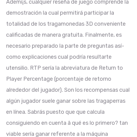
Ademí¡s, cualquier reseña de juego comprende la
demostración la cual permitirá participar la
totalidad de los tragamonedas 3D conveniente
calificadas de manera gratuita. Finalmente, es
necesario preparado la parte de preguntas así­
como explicaciones cual podría resultarte
utensilio. RTP serí­a la abreviatura de Return to
Player Percentage (porcentaje de retorno
alrededor del jugador). Son los recompensas cual
algún jugador suele ganar sobre las tragaperras
en línea. Sabrás puesto que que calcula
consiguiendo en cuenta â qué es lo primero? tan
viable serí­a ganar referente a la máquina