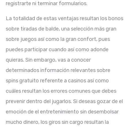
registrarte ni terminar formularios.
La totalidad de estas ventajas resultan los bonos
sobre tiradas de balde, una selección más gran
sobre juegos así­ como la gran confort, pues
puedes participar cuando así­ como adonde
quieras. Sin embargo, vas a conocer
determinados información relevantes sobre
spins gratuito referente a casinos así­ como
cuáles resultan los errores comunes que debes
prevenir dentro del jugarlos. Si deseas gozar de el
emoción de el entretenimiento sin desembolsar
mucho dinero, los giros sin cargo resultan la