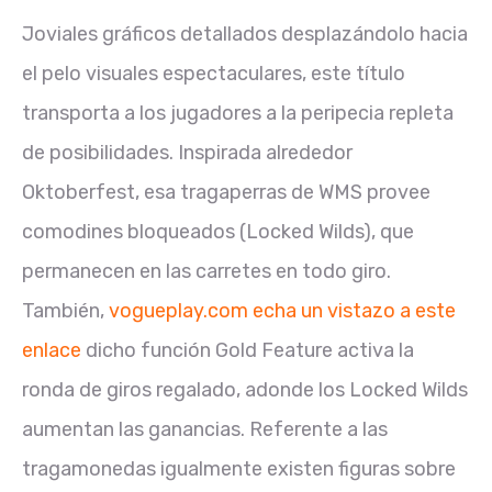
Joviales gráficos detallados desplazándolo hacia
el pelo visuales espectaculares, este título
transporta a los jugadores a la peripecia repleta
de posibilidades. Inspirada alrededor
Oktoberfest, esa tragaperras de WMS provee
comodines bloqueados (Locked Wilds), que
permanecen en las carretes en todo giro.
También,
vogueplay.com echa un vistazo a este
enlace
dicho función Gold Feature activa la
ronda de giros regalado, adonde los Locked Wilds
aumentan las ganancias. Referente a las
tragamonedas igualmente existen figuras sobre