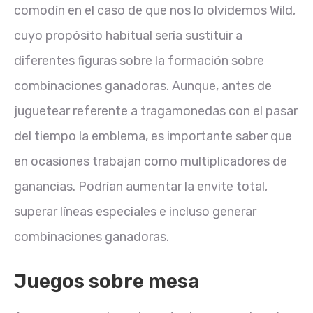
comodín en el caso de que nos lo olvidemos Wild,
cuyo propósito habitual serí­a sustituir a
diferentes figuras sobre la formación sobre
combinaciones ganadoras. Aunque, antes de
juguetear referente a tragamonedas con el pasar
del tiempo la emblema, es importante saber que
en ocasiones trabajan como multiplicadores de
ganancias. Podrían aumentar la envite total,
superar líneas especiales e incluso generar
combinaciones ganadoras.
Juegos sobre mesa