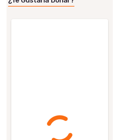
¿Te Gustaría Donar?