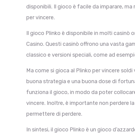
disponibili. Il gioco è facile da imparare, m
per vincere.
Il gioco Plinko è disponibile in molti casinò o
Casino. Questi casinò offrono una vasta gamm
classico e versioni speciali, come ad esempio 
Ma come si gioca al Plinko per vincere soldi
buona strategia e una buona dose di fortuna.
funziona il gioco, in modo da poter collocare
vincere. Inoltre, è importante non perdere l
permettere di perdere.
In sintesi, il gioco Plinko è un gioco d’azzar