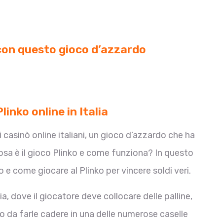
con questo gioco d’azzardo
linko online in Italia
casinò online italiani, un gioco d’azzardo che ha
cosa è il gioco Plinko e come funziona? In questo
o e come giocare al Plinko per vincere soldi veri.
ia, dove il giocatore deve collocare delle palline,
modo da farle cadere in una delle numerose caselle