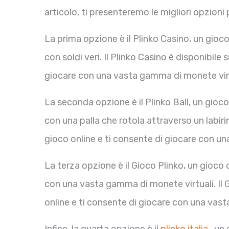
articolo, ti presenteremo le migliori opzioni p
La prima opzione è il Plinko Casino, un gioco
con soldi veri. Il Plinko Casino è disponibile 
giocare con una vasta gamma di monete virt
La seconda opzione è il Plinko Ball, un gioco
con una palla che rotola attraverso un labirint
gioco online e ti consente di giocare con u
La terza opzione è il Gioco Plinko, un gioco 
con una vasta gamma di monete virtuali. Il Gi
online e ti consente di giocare con una vas
Infine, la quarta opzione è il
plinko italia
, un 