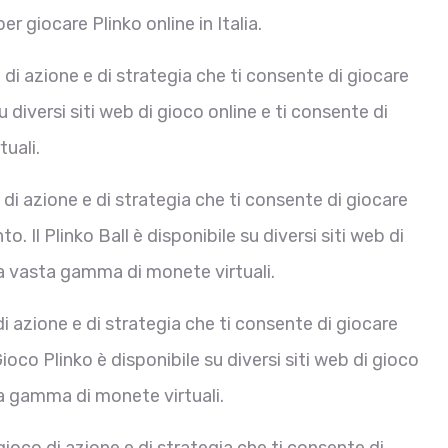
er giocare Plinko online in Italia.
 di azione e di strategia che ti consente di giocare
su diversi siti web di gioco online e ti consente di
uali.
 di azione e di strategia che ti consente di giocare
o. Il Plinko Ball è disponibile su diversi siti web di
na vasta gamma di monete virtuali.
di azione e di strategia che ti consente di giocare
oco Plinko è disponibile su diversi siti web di gioco
ta gamma di monete virtuali.
gioco di azione e di strategia che ti consente di