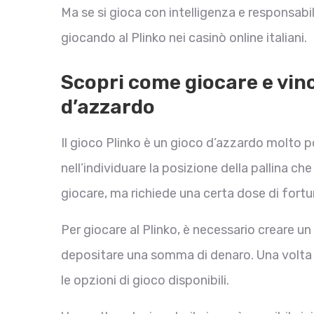
Ma se si gioca con intelligenza e responsabilit
giocando al Plinko nei casinò online italiani.
Scopri come giocare e vin
d’azzardo
Il gioco Plinko è un gioco d’azzardo molto po
nell’individuare la posizione della pallina che 
giocare, ma richiede una certa dose di fortu
Per giocare al Plinko, è necessario creare un
depositare una somma di denaro. Una volta fa
le opzioni di gioco disponibili.