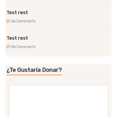
Test rest
No Comments
Test rest
No Comments
¿Te Gustaría Donar?