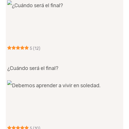
5
(12)
¿Cuándo será el final?
5
(10)