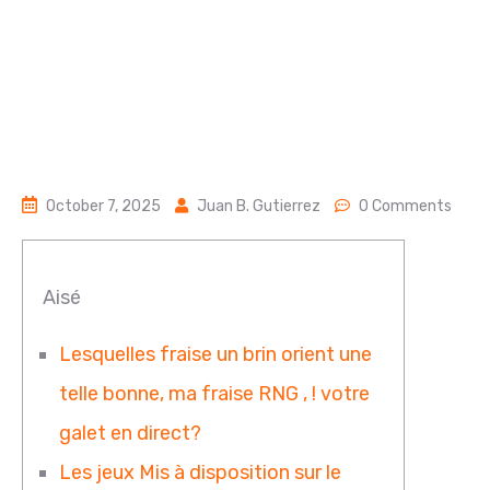
October 7, 2025
Juan B. Gutierrez
0 Comments
Aisé
Lesquelles fraise un brin orient une
telle bonne, ma fraise RNG , ! votre
galet en direct?
Les jeux Mis à disposition sur le