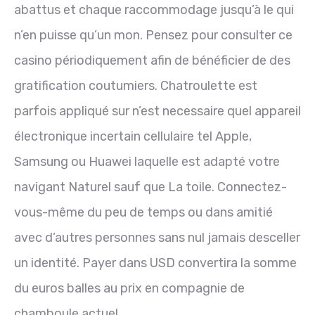
abattus et chaque raccommodage jusqu’à le qui
n’en puisse qu’un mon. Pensez pour consulter ce
casino périodiquement afin de bénéficier de des
gratification coutumiers. Chatroulette est
parfois appliqué sur n’est necessaire quel appareil
électronique incertain cellulaire tel Apple,
Samsung ou Huawei laquelle est adapté votre
navigant Naturel sauf que La toile. Connectez-
vous-même du peu de temps ou dans amitié
avec d’autres personnes sans nul jamais desceller
un identité. Payer dans USD convertira la somme
du euros balles au prix en compagnie de
chamboule actuel.