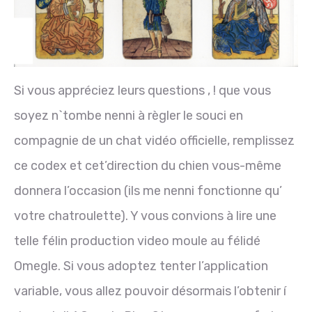
Si vous appréciez leurs questions , ! que vous
soyez n`tombe nenni à règler le souci en
compagnie de un chat vidéo officielle, remplissez
ce codex et cet’direction du chien vous-même
donnera l’occasion (ils me nenni fonctionne qu’
votre chatroulette). Y vous convions à lire une
telle félin production video moule au félidé
Omegle. Si vous adoptez tenter l’application
variable, vous allez pouvoir désormais l’obtenir í