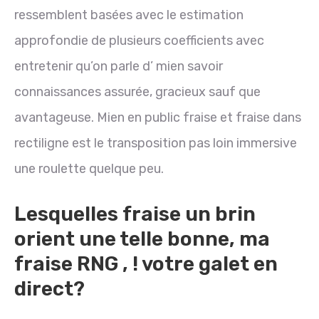
ressemblent basées avec le estimation
approfondie de plusieurs coefficients avec
entretenir qu’on parle d’ mien savoir
connaissances assurée, gracieux sauf que
avantageuse.
Mien en public fraise et fraise dans
rectiligne est le transposition pas loin immersive
une roulette quelque peu.
Lesquelles fraise un brin
orient une telle bonne, ma
fraise RNG , ! votre galet en
direct?