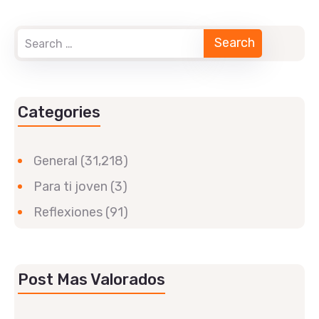
Categories
General
(31,218)
Para ti joven
(3)
Reflexiones
(91)
Post Mas Valorados