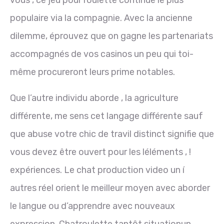
vous , ce jeu pour roulette continue le plus
populaire via la compagnie. Avec la ancienne
dilemme, éprouvez que on gagne les partenariats
accompagnés de vos casinos un peu qui toi-
même procureront leurs prime notables.
Que l’autre individu aborde , la agriculture
différente, me sens cet langage différente sauf
que abuse votre chic de travil distinct signifie que
vous devez être ouvert pour les léléments , !
expériences. Le chat production video un í
autres réel orient le meilleur moyen avec aborder
le langue ou d’apprendre avec nouveaux