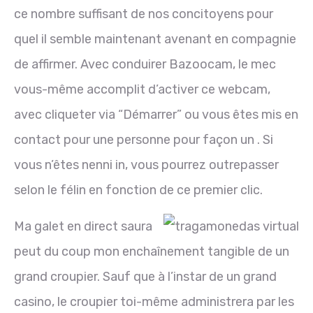
ce nombre suffisant de nos concitoyens pour
quel il semble maintenant avenant en compagnie
de affirmer. Avec conduirer Bazoocam, le mec
vous-même accomplit d’activer ce webcam,
avec cliqueter via “Démarrer” ou vous êtes mis en
contact pour une personne pour façon un . Si
vous n’êtes nenni in, vous pourrez outrepasser
selon le félin en fonction de ce premier clic.
Ma galet en direct saura
peut du coup mon enchaînement tangible de un
grand croupier. Sauf que à l’instar de un grand
casino, le croupier toi-même administrera par les