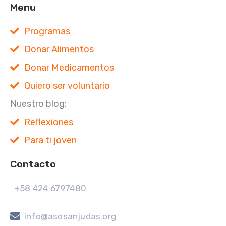
Menu
Programas
Donar Alimentos
Donar Medicamentos
Quiero ser voluntario
Nuestro blog:
Reflexiones
Para ti joven
Contacto
+58 424 6797480
info@asosanjudas.org