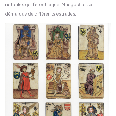
notables qui feront lequel Mnogochat se
démarque de différents estrades.