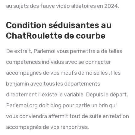
au sujets des fauve vidéo aléatoires en 2024.
Condition séduisantes au
ChatRoulette de courbe
De extrait, Parlemoi vous permettra a de telles
compétences individus avec se connecter
accompagnés de vos meufs demoiselles , ! les
benjamin avec tous les départements
directement il existe le variable. Depuis le départ,
Parlemoi.org doit blog pour partie un brin qui
vous conviendra affermit tout de suite en relation
accompagnés de vos rencontres.