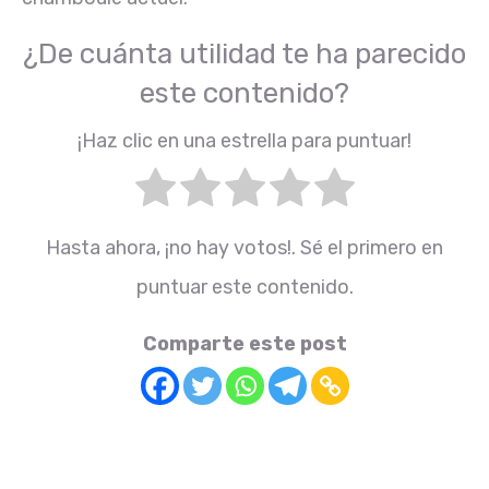
¿De cuánta utilidad te ha parecido
este contenido?
¡Haz clic en una estrella para puntuar!
Hasta ahora, ¡no hay votos!. Sé el primero en
puntuar este contenido.
Comparte este post