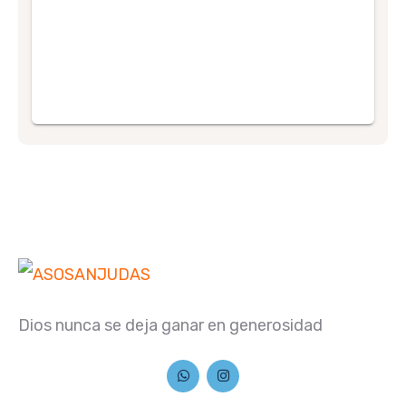
Dios nunca se deja ganar en generosidad