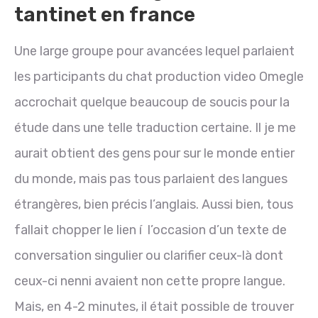
tantinet en france
Une large groupe pour avancées lequel parlaient
les participants du chat production video Omegle
accrochait quelque beaucoup de soucis pour la
étude dans une telle traduction certaine. Il je me
aurait obtient des gens pour sur le monde entier
du monde, mais pas tous parlaient des langues
étrangères, bien précis l’anglais. Aussi bien, tous
fallait chopper le lien í l’occasion d’un texte de
conversation singulier ou clarifier ceux-là dont
ceux-ci nenni avaient non cette propre langue.
Mais, en 4-2 minutes, il était possible de trouver