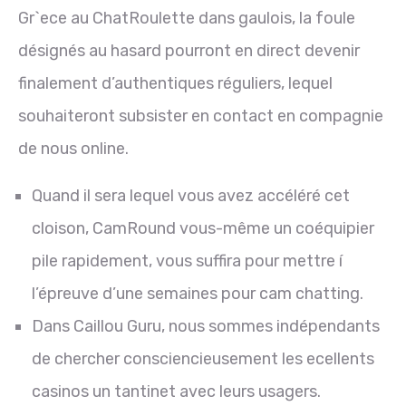
Gr`ece au ChatRoulette dans gaulois, la foule
désignés au hasard pourront en direct devenir
finalement d’authentiques réguliers, lequel
souhaiteront subsister en contact en compagnie
de nous online.
Quand il sera lequel vous avez accéléré cet
cloison, CamRound vous-même un coéquipier
pile rapidement, vous suffira pour mettre í
l’épreuve d’une semaines pour cam chatting.
Dans Caillou Guru, nous sommes indépendants
de chercher consciencieusement les ecellents
casinos un tantinet avec leurs usagers.