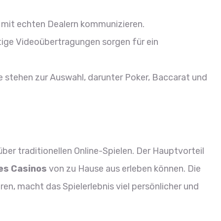
n mit echten Dealern kommunizieren.
ige Videoübertragungen sorgen für ein
le stehen zur Auswahl, darunter Poker, Baccarat und
ber traditionellen Online-Spielen. Der Hauptvorteil
nes Casinos
von zu Hause aus erleben können. Die
ren, macht das Spielerlebnis viel persönlicher und