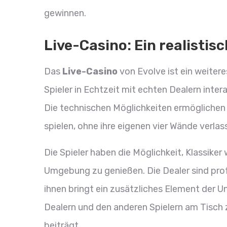
gewinnen.
Live-Casino: Ein realistis
Das
Live-Casino
von Evolve ist ein weiteres
Spieler in Echtzeit mit echten Dealern inter
Die technischen Möglichkeiten ermöglichen 
spielen, ohne ihre eigenen vier Wände verla
Die Spieler haben die Möglichkeit, Klassiker
Umgebung zu genießen. Die Dealer sind profe
ihnen bringt ein zusätzliches Element der Un
Dealern und den anderen Spielern am Tisch 
beiträgt.