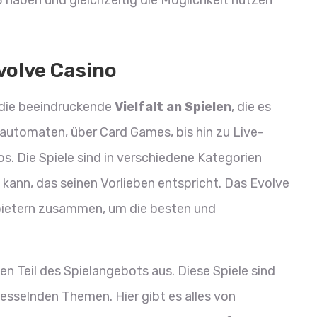
Evolve Casino
t die beeindruckende
Vielfalt an Spielen
, die es
elautomaten, über Card Games, bis hin zu Live-
os. Die Spiele sind in verschiedene Kategorien
n kann, das seinen Vorlieben entspricht. Das Evolve
bietern zusammen, um die besten und
n Teil des Spielangebots aus. Diese Spiele sind
esselnden Themen. Hier gibt es alles von