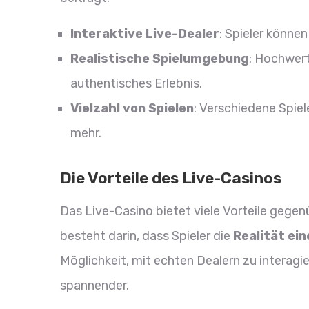
Interaktive Live-Dealer
: Spieler könne
Realistische Spielumgebung
: Hochwert
authentisches Erlebnis.
Vielzahl von Spielen
: Verschiedene Spie
mehr.
Die Vorteile des Live-Casinos
Das Live-Casino bietet viele Vorteile gegenü
besteht darin, dass Spieler die
Realität ei
Möglichkeit, mit echten Dealern zu interagie
spannender.