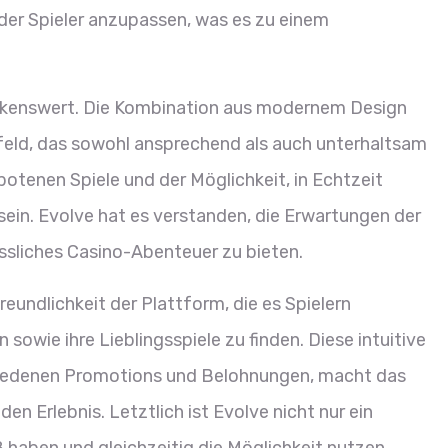
der Spieler anzupassen, was es zu einem
rkenswert. Die Kombination aus modernem Design
feld, das sowohl ansprechend als auch unterhaltsam
ebotenen Spiele und der Möglichkeit, in Echtzeit
sein. Evolve hat es verstanden, die Erwartungen der
essliches Casino-Abenteuer zu bieten.
undlichkeit der Plattform, die es Spielern
 sowie ihre Lieblingsspiele zu finden. Diese intuitive
iedenen Promotions und Belohnungen, macht das
n Erlebnis. Letztlich ist Evolve nicht nur ein
ß haben und gleichzeitig die Möglichkeit nutzen