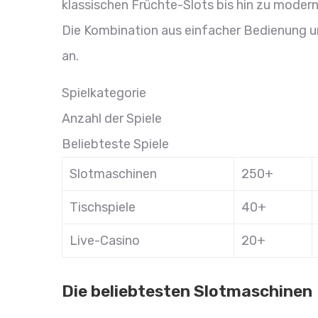
klassischen Früchte-Slots bis hin zu mode
Die Kombination aus einfacher Bedienung un
an.
Spielkategorie
Anzahl der Spiele
Beliebteste Spiele
Slotmaschinen
250+
Tischspiele
40+
Live-Casino
20+
Die beliebtesten Slotmaschinen