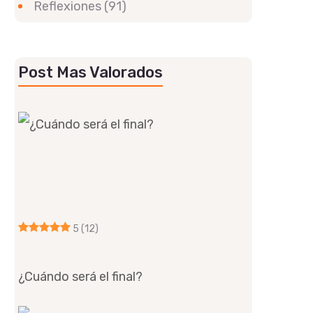
Reflexiones
(91)
Post Mas Valorados
5
(12)
¿Cuándo será el final?