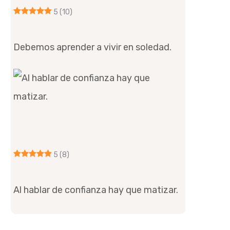
5
(10)
Debemos aprender a vivir en soledad.
5
(8)
Al hablar de confianza hay que matizar.