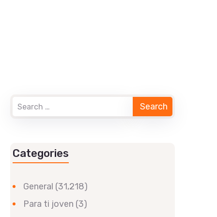
Categories
General
(31,218)
Para ti joven
(3)